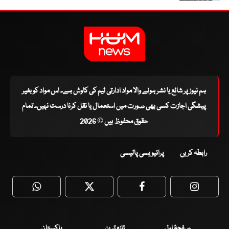
ہم نیوز پر شائع یا نشر ہونے والا مواد ادارتی ٹیم کی کاوش ہے۔ اس مواد کو بغیر
پیشگی اجازت کسی بھی صورت میں استعمال یا نقل کرنا درست نہیں۔ تمام
حقوق محفوظ ہیں © 2026
رابطہ کریں
پرائیویسی پالیسی
WhatsApp
Twitter
Facebook
Faceboo
صفحۂ اول
تازہ ترین
پاکستان