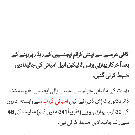
کافی عرصے سے اینٹی کرائم ایجنسیوں کے ریڈار پر رہنے کے
بعد آخرکار بھارتی بزنس ٹائیکون انیل امبانی کی جائیدادیں
ضبط کر لی گئیں۔
بھارت کی مالیاتی جرائم سے نمٹنے والی ایجنسی انفورسمنٹ
ڈائریکٹوریٹ (ای ڈی) نے انیل
امبانی گروپ
سے وابستہ اداروں
کی 30 ارب بھارتی روپے (تقریباً 341 ملین ڈالر) مالیت کی 40
سے زائد جائیدادیں ضبط کر لی ہیں۔