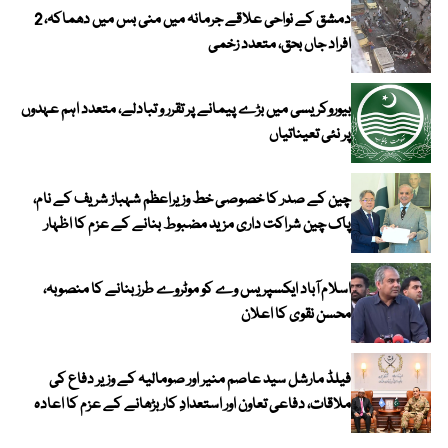
دمشق کے نواحی علاقے جرمانہ میں منی بس میں دھماکہ، 2
افراد جاں بحق، متعدد زخمی
بیوروکریسی میں بڑے پیمانے پر تقرر و تبادلے، متعدد اہم عہدوں
پر نئی تعیناتیاں
چین کے صدر کا خصوصی خط وزیراعظم شہباز شریف کے نام،
پاک چین شراکت داری مزید مضبوط بنانے کے عزم کا اظہار
اسلام آباد ایکسپریس وے کو موٹروے طرز بنانے کا منصوبہ،
محسن نقوی کا اعلان
فیلڈ مارشل سید عاصم منیر اور صومالیہ کے وزیر دفاع کی
ملاقات، دفاعی تعاون اور استعدادِ کار بڑھانے کے عزم کا اعادہ