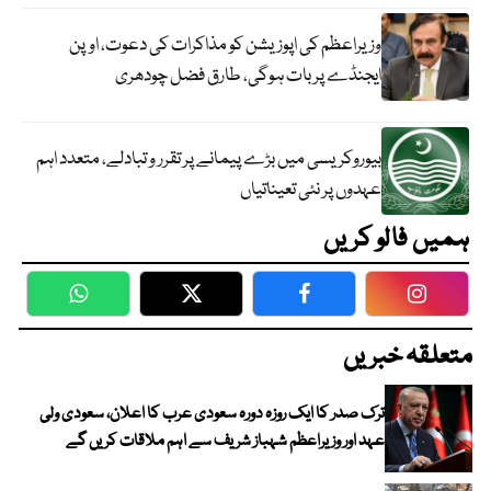
وزیراعظم کی اپوزیشن کو مذاکرات کی دعوت، اوپن
ایجنڈے پر بات ہوگی، طارق فضل چودھری
بیوروکریسی میں بڑے پیمانے پر تقرر و تبادلے، متعدد اہم
عہدوں پر نئی تعیناتیاں
ہمیں فالو کریں
WhatsApp
Twitter
Facebook
Faceboo
متعلقہ خبریں
ترک صدر کا ایک روزہ دورہ سعودی عرب کا اعلان، سعودی ولی
عہد اور وزیراعظم شہباز شریف سے اہم ملاقات کریں گے