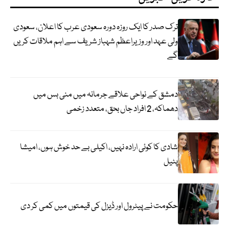
ترک صدر کا ایک روزہ دورہ سعودی عرب کا اعلان، سعودی
ولی عہد اور وزیراعظم شہباز شریف سے اہم ملاقات کریں
گے
دمشق کے نواحی علاقے جرمانہ میں منی بس میں
دھماکہ، 2 افراد جاں بحق، متعدد زخمی
شادی کا کوئی ارادہ نہیں، اکیلی بے حد خوش ہوں، امیشا
پٹیل
حکومت نے پیٹرول اور ڈیزل کی قیمتوں میں کمی کر دی