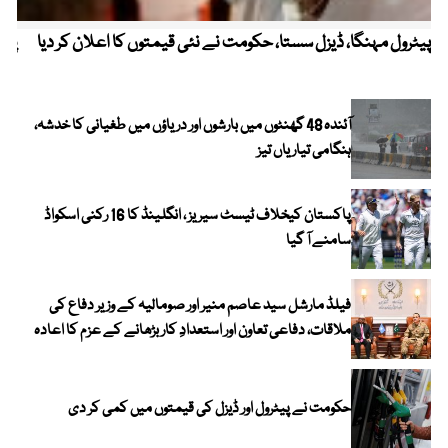
پیٹرول مہنگا، ڈیزل سستا، حکومت نے نئی قیمتوں کا اعلان کر دیا
پنج
آئندہ 48 گھنٹوں میں بارشوں اور دریاؤں میں طغیانی کا خدشہ،
ہنگامی تیاریاں تیز
پاکستان کیخلاف ٹیسٹ سیریز ، انگلینڈ کا 16 رکنی اسکواڈ
سامنے آ گیا
فیلڈ مارشل سید عاصم منیر اور صومالیہ کے وزیر دفاع کی
ملاقات، دفاعی تعاون اور استعدادِ کار بڑھانے کے عزم کا اعادہ
حکومت نے پیٹرول اور ڈیزل کی قیمتوں میں کمی کر دی