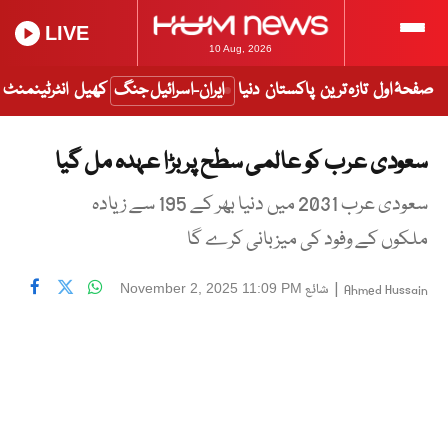
LIVE
10 Aug, 2026
صفحۂ اول
تازہ ترین
پاکستان
دنیا
ایران-اسرائیل جنگ
کھیل
انٹرٹینمنٹ
سعودی عرب کو عالمی سطح پر بڑا عہدہ مل گیا
سعودی عرب 2031 میں دنیا بھر کے 195 سے زیادہ
ملکوں کے وفود کی میزبانی کرے گا
|
شائع
November 2, 2025 11:09 PM
Ahmed Hussain