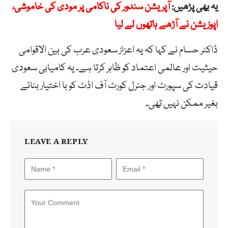
یہ بھی پڑھیں:
آپریشن سندور کی ناکامی پر مودی کی خاموشی،
اپوزیشن نے آڑھے ہاتھوں لے لیا
ڈاکٹر حسام نے کہا کہ یہ اعزاز سعودی عرب کی بین الاقوامی
حیثیت اور عالمی اعتماد کو ظاہر کرتا ہے۔ یہ کامیابی سعودی
قیادت کی سپورٹ اور جنرل کورٹ آف اڈٹ کو با اختیار بنائے
بغیر ممکن نہیں تھی۔
LEAVE A REPLY