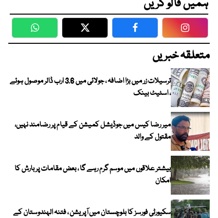
ہمیں فالو کریں
WhatsApp
Twitter
Facebook
Faceboo
متعلقہ خبریں
ترسیلات زر میں بڑا اضافہ ، جولائی میں 3.6 ارب ڈالر موصول ہوئے
، اسٹیٹ بینک
میر رضا کیس میں جوڈیشل کمیشن کے قیام پر رضامند نہیں،
مقتول کے والد
بیشتر علاقوں میں موسم گرم رہے گا ، بعض مقامات پر بارش کا
امکان
سکیورٹی فورسز کا بلوچستان میں آپریشن ، فتنہ الہندوستان کے