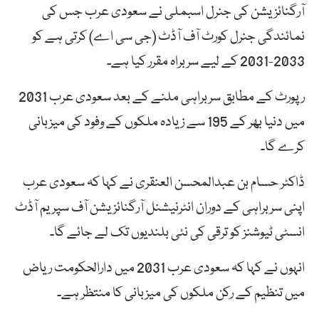
آرگنائزیشن کی جنرل اسبملی نے سعودی عرب جس کی
نمائندگی جنرل کورٹ آف آڈٹ (جی سی اے) کرتی ہے کو
2033-2031 کے لیے سربراہ مقرر کیا ہے۔
رپورٹ کے مطابق سربراہی ملنے کے بعد سعودی عرب 2031
میں دنیا بھر کے 195 سے زیادہ ملکوں کے وفود کی میزبانی
کرے گا۔
ڈاکٹر حسام بن عبدالمحسن العنقری نے کہا کہ سعودی عرب
اپنی سربراہی کے دوران انٹرنیشنل آرگنائزیشن آف سپریم آڈٹ
انسٹی ٹیوشنز کو ترقی کی نئی بلندیوں تک لے جائے گا۔
انہوں نے کہا کہ سعودی عرب 2031 میں دارالحکومت ریاض
میں تنظیم کے رکن ملکوں کی میزبانی کا منتظر ہے۔