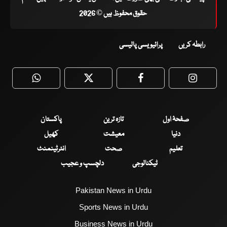
حقوق محفوظ ہیں © 2026
رابطہ کریں
پرائیویسی پالیسی
WhatsApp
Twitter
Facebook
Faceboo
صفحۂ اول
تازہ ترین
پاکستان
دنیا
معیشت
کھیل
تعلیم
صحت
انٹرٹینمنٹ
ٹیکنالوجی
دلچسپ و عجیب
Pakistan News in Urdu
Sports News in Urdu
Business News in Urdu