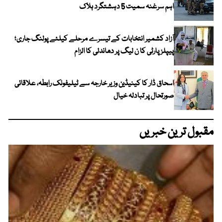
اہم سرغنہ سمیت 5 دہشتگرد ہلاک
آزاد کشمیر انتخابات کے تیسرے مرحلے کیلئے پولنگ جاری؛
پیپلز پارٹی کا ن لیگ پر دھاندلی کا الزام
اسحاق ڈار کا کینیڈین وزیر خارجہ سے ٹیلیفونک رابطہ، علاقائی
صورتحال پر تبادلہ خیال
مقبول ترین خبریں