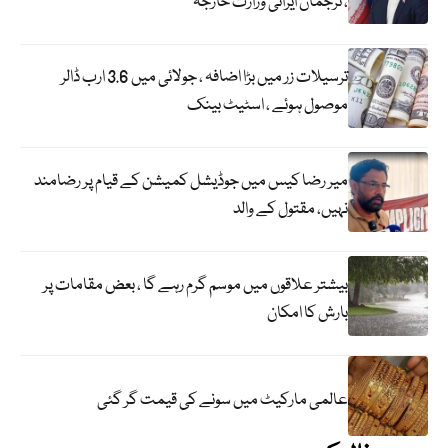
، ترجمان ایرانی وزارت خارجہ
ترسیلات زر میں بڑا اضافہ ، جولائی میں 3.6 ارب ڈالر
موصول ہوئے ، اسٹیٹ بینک
میر رضا کیس میں جوڈیشل کمیشن کے قیام پر رضامند
نہیں، مقتول کے والد
بیشتر علاقوں میں موسم گرم رہے گا ، بعض مقامات پر
بارش کا امکان
عالمی مارکیٹ میں سونے کی قیمت گر گئی