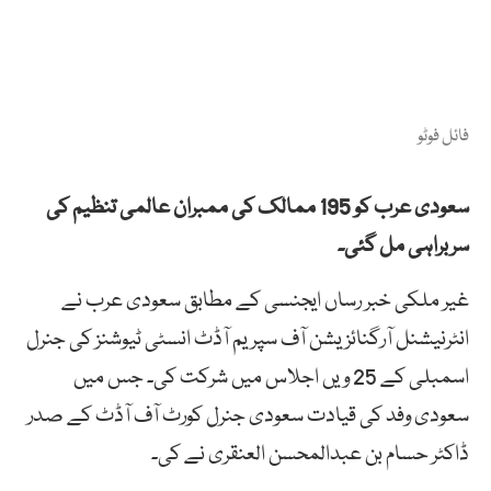
فائل فوٹو
سعودی عرب کو 195 ممالک کی ممبران عالمی تنظیم کی
سربراہی مل گئی۔
غیر ملکی خبر رساں ایجنسی کے مطابق سعودی عرب نے
انٹرنیشنل آرگنائزیشن آف سپریم آڈٹ انسٹی ٹیوشنز کی جنرل
اسمبلی کے 25 ویں اجلاس میں شرکت کی۔ جس میں
سعودی وفد کی قیادت سعودی جنرل کورٹ آف آڈٹ کے صدر
ڈاکٹر حسام بن عبدالمحسن العنقری نے کی۔