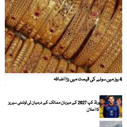
4 روز میں سونے کی قیمت میں بڑا اضافہ
خیب
کیا
ورلڈ کپ 2027 کے میزبان ممالک کے درمیان ٹی ٹوئنٹی سیریز
کا اعلان