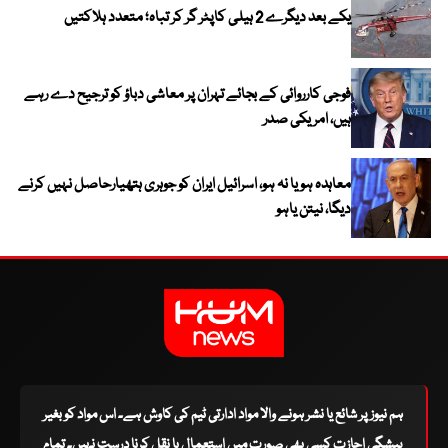
یکے بعد دیگرے 2 ہیلی کاپٹر گر کر تباہ؛ متعدد ہلاکتیں
فوجی کارروائی کے بجائے تہران پر معاشی دباؤ کو ترجیح دے رہے
ہیں، امریکی صدر
معاہدہ ہو یا نہ ہو، اسرائیل ایران کو جوہری ہتھیارحاصل نہیں کرنے
دیگا، نیتن یاہو
ہم نیوز پر شائع یا نشر ہونے والا مواد ادارتی ٹیم کی کاوش ہے۔ اس مواد کو بغیر
پیشگی اجازت کسی بھی صورت میں استعمال یا نقل کرنا درست نہیں۔ تمام