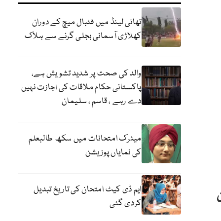
تھائی لینڈ میں فٹبال میچ کے دوران
کھلاڑی آسمانی بجلی گرنے سے ہلاک
والد کی صحت پر شدید تشویش ہے،
پاکستانی حکام ملاقات کی اجازت نہیں
دے رہے ، قاسم ، سلیمان
میٹرک امتحانات میں سکھ طالبعلم
کی نمایاں پوزیشن
ایم ڈی کیٹ امتحان کی تاریخ تبدیل
تین
کردی گئی