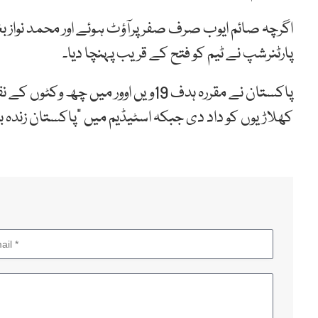
اگرچہ صائم ایوب صرف صفر پرآؤٹ ہوئے اور محمد نواز بغ
پارٹنرشپ نے ٹیم کو فتح کے قریب پہنچا دیا۔
پاکستان نے مقررہ ہدف 19ویں اوور می
کھلاڑیوں کو داد دی جبکہ اسٹیڈیم میں “پاکستان زندہ 