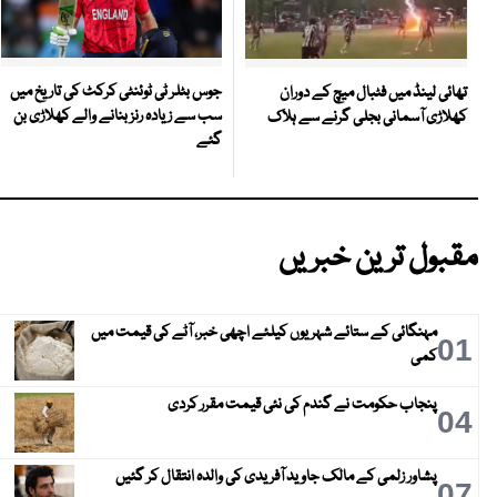
جوس بٹلر ٹی ٹوئنٹی کرکٹ کی تاریخ میں
تھائی لینڈ میں فٹبال میچ کے دوران
سب سے زیادہ رنز بنانے والے کھلاڑی بن
کھلاڑی آسمانی بجلی گرنے سے ہلاک
گئے
مقبول ترین خبریں
مہنگائی کے ستائے شہریوں کیلئے اچھی خبر، آٹے کی قیمت میں
01
کمی
پنجاب حکومت نے گندم کی نئی قیمت مقرر کردی
04
پشاور زلمی کے مالک جاوید آفریدی کی والدہ انتقال کر گئیں
07