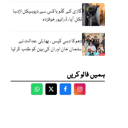
گاڑی کے گلَو باکس سے دیوہیکل اژدہا
نکل آیا، ڈرائیور خوفزدہ
دھوکا دہی کیس ، بھارتی عدالت نے
سلمان خان اور ان کی بہن کو طلب کر لیا
ہمیں فالو کریں
WhatsApp
Twitter
Facebook
Facebook