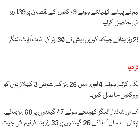
قذافی اسٹیڈیم لاہور میں کھیلے گئے میچ میں مہمان ٹیم نے پہلے کھیلتے ہوئے 9 وکٹوں کے نقصان پر 139 رنز
جنوبی افریقہ کے کپتان ڈونوون فریرا نے سب سے زیادہ 29 رنز بنائے جبکہ کوربن بوش نے 30 رنز کی ناٹ آؤٹ اننگز
 دیا
پاکستان کی جانب سے شاہین شاہ آفریدی نے شاندار بولنگ کرتے ہوئے 4 اوورز میں 26 رنز کے عوض 3 کھلاڑیوں کو
دو وکٹیں حاصل کیں۔
ہدف کے تعاقب میں پاکستان کے کپتان بابر اعظم نے ایک اور شاندار اننگز کھیلتے ہوئے 47 گیندوں پر 68 رنز بنائے،
جس میں 9 خوبصورت چوکے شامل تھے ان کے ساتھ کپتان سلمان آغا نے 26 گیندوں پر 33 رنز بنا کر ٹیم کی جیت