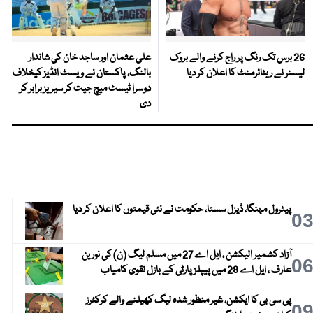
26 برس تک رنگ پر راج کرنے والے بروک
علی عثمان اور ساجد خان کی شاندار
لیسنر نے ریٹائرمنٹ کا اعلان کر دیا
بالنگ، پاکستان نے ویسٹ انڈیز کیخلاف
دوسرا ٹیسٹ میچ جیت کر سیریز برابر کر
دی
پیٹرول مہنگا، ڈیزل سستا، حکومت نے نئی قیمتوں کا اعلان کر دیا
0
آزاد کشمیر الیکشن ، ایل اے 27 میں مسلم لیگ (ن) کی نورین
0
عارف ، ایل اے 28 میں پیپلز پارٹی کے بازل نقوی کامیاب
پی سی بی کا ایکشن، غیر منظور شدہ لیگ کھیلنے والے کرکٹرز
0