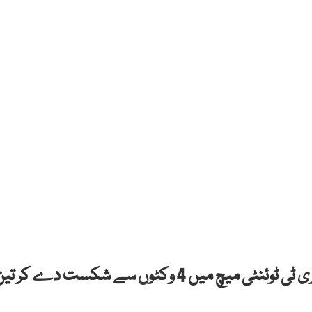
لاہور، پاکستان نے جنوبی افریقہ کو تیسرے اور آخری ٹی ٹوئنٹی میچ میں 4 وکٹوں سے شکست دے کر 