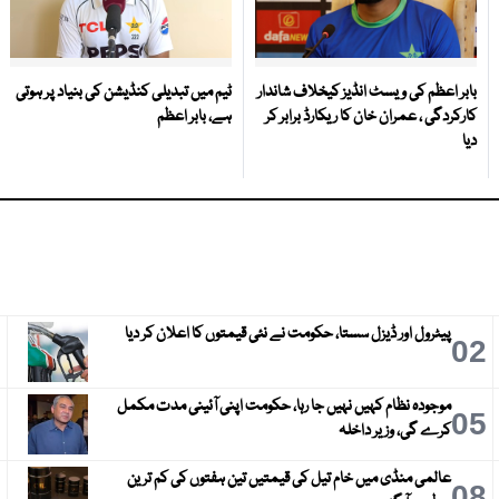
بابر اعظم کی ویسٹ انڈیز کیخلاف شاندار
ٹیم میں تبدیلی کنڈیشن کی بنیاد پر ہوتی
کارکردگی ، عمران خان کا ریکارڈ برابر کر
ہے، بابر اعظم
دیا
پیٹرول اور ڈیزل سستا، حکومت نے نئی قیمتوں کا اعلان کر دیا
3
02
موجودہ نظام کہیں نہیں جا رہا، حکومت اپنی آئینی مدت مکمل
6
05
کرے گی، وزیر داخلہ
عالمی منڈی میں خام تیل کی قیمتیں تین ہفتوں کی کم ترین
9
08