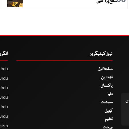
سطح پر آ گئیں
نیوز کیٹیگریز
انگر
صفحۂ اول
Urdu
تازہ ترین
Urdu
پاکستان
Urdu
دنیا
Urdu
اس
معیشت
Urdu
کھیل
Urdu
تعلیم
lish
صحت