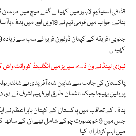
بنائے، جواب میں قومی ٹیم نے 19ویں اوور میں ہدف باآسانی حاصل کرلیا۔
کھیلی۔
نیوزی لینڈ نے ون ڈے سیریز میں انگلینڈ کو وائٹ واش کر
پویلین بھیجا جبکہ عثمان طارق اور فہیم اشرف نے دو، 
میں اہم کردار ادا کیا۔