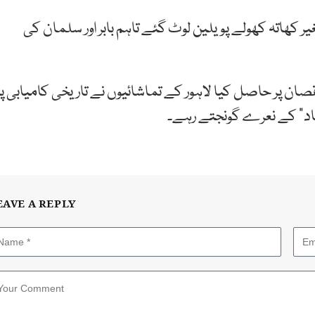
یر کھاتہ کھولے پویلین لوٹ گئے تاہم بابر اور سلمان کی
ں چھ وکٹوں کے نقصان پر حاصل کیا لاہور کے تماشائیوں نے تاریخی کامیابی پر
باد” کے نعرے گونجتے رہے۔
EAVE A REPLY