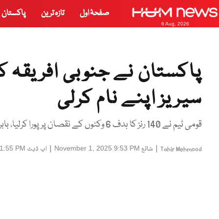
صفحۂ اول
تازہ ترین
پاکستان
6 Aug, 2026
سیریز اپنے نام کرلی
قومی ٹیم نے 140 رنز کا ہدف 6 وکٹوں کے نقصان پر پورا کرلیا، بابر اعظم کے شاندار 68 رنز ،شاہین آفریدی کی 3 وکٹیں
|
شائع
|
اپ ڈیٹ
11:55 PM
November 1, 2025 9:53 PM
Tahir Mehmood