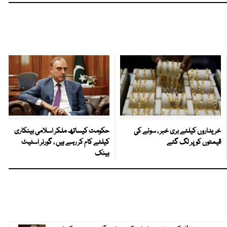
خریداروں کیلئے بری خبر ، سونے کی
حکومت کیساتھ ملکر اسلامی بینکاری
قیمتوں کو پر لگ گئے
کیلئے کام کر رہے ہیں ، گورنر اسٹیٹ
بینک