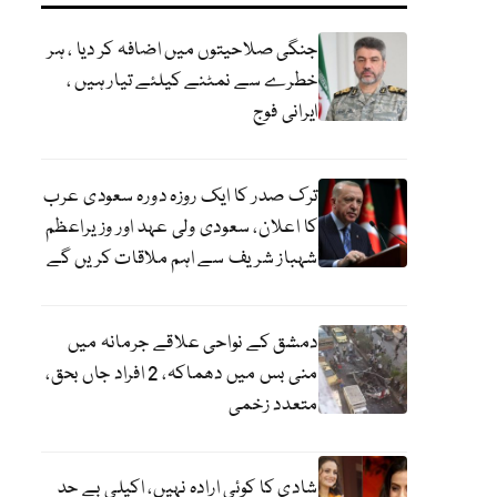
جنگی صلاحیتوں میں اضافہ کر دیا ، ہر
خطرے سے نمٹنے کیلئے تیار ہیں ،
ایرانی فوج
ترک صدر کا ایک روزہ دورہ سعودی عرب
کا اعلان، سعودی ولی عہد اور وزیراعظم
شہباز شریف سے اہم ملاقات کریں گے
دمشق کے نواحی علاقے جرمانہ میں
منی بس میں دھماکہ، 2 افراد جاں بحق،
متعدد زخمی
شادی کا کوئی ارادہ نہیں، اکیلی بے حد