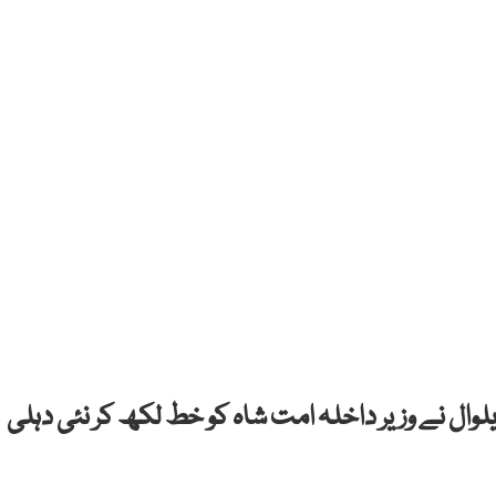
ال نے وزیر داخلہ امت شاہ کو خط لکھ کر نئی دہلی