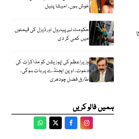
خوش ہوں، امیشا پٹیل
حکومت نے پیٹرول اور ڈیزل کی قیمتوں
ا
میں کمی کر دی
وزیراعظم کی اپوزیشن کو مذاکرات کی
دعوت، اوپن ایجنڈے پر بات ہوگی،
طارق فضل چودھری
ہمیں فالو کریں
WhatsApp
Twitter
Facebook
Facebook