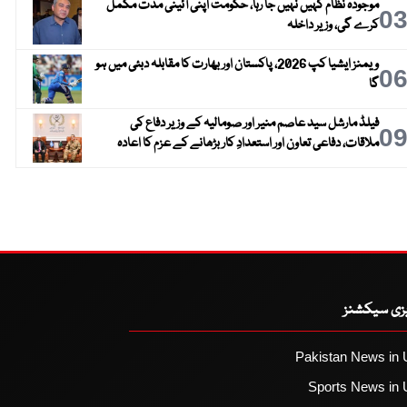
موجودہ نظام کہیں نہیں جا رہا، حکومت اپنی آئینی مدت مکمل
0
کرے گی، وزیر داخلہ
ویمنز ایشیا کپ 2026، پاکستان اور بھارت کا مقابلہ دبئی میں ہو
0
گا
فیلڈ مارشل سید عاصم منیر اور صومالیہ کے وزیر دفاع کی
0
ملاقات، دفاعی تعاون اور استعدادِ کار بڑھانے کے عزم کا اعادہ
یزی سیکشنز
Pakistan News in 
Sports News in 