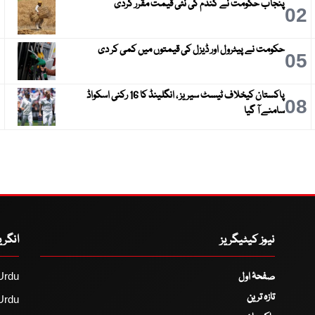
پنجاب حکومت نے گندم کی نئی قیمت مقرر کردی
3
02
حکومت نے پیٹرول اور ڈیزل کی قیمتوں میں کمی کر دی
6
05
پاکستان کیخلاف ٹیسٹ سیریز ، انگلینڈ کا 16 رکنی اسکواڈ
9
08
سامنے آ گیا
نیوز کیٹیگریز
انگر
صفحۂ اول
Urdu
تازہ ترین
Urdu