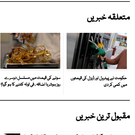
متعلقہ خبریں
سونے کی قیمت میں مسلسل دوسرے
حکومت نے پیٹرول اور ڈیزل کی قیمتوں
روز ہوشربا اضافہ ، فی تولہ کتنے کا ہو گیا؟
میں کمی کر دی
مقبول ترین خبریں