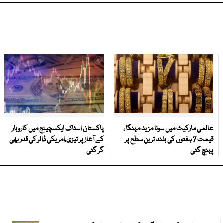
عالمی مارکیٹ میں سونا مزید مہنگا ،
پاکستان اسٹاک ایکسچینج میں کاروبار
قیمت 7 ہفتوں کی بلند ترین سطح پر
کے آغاز پر تیزی،امریکی ڈالر کی قدر بھی
پہنچ گئی
گر گئی