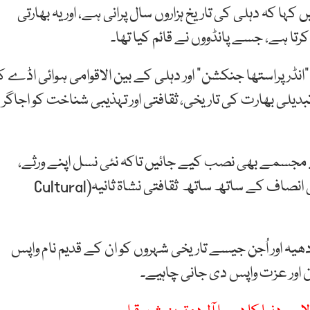
ہا کہ دہلی کی تاریخ ہزاروں سال پرانی ہے، اور یہ بھارتی
رتا ہے، جسے پانڈووں نے قائم کیا تھا۔
“انڈرپراستھا جنکشن” اور دہلی کے بین الاقوامی ہوائی اڈے ک
 تبدیلی بھارت کی تاریخی، ثقافتی اور تہذیبی شناخت کو اجاگر
ے مجسمے بھی نصب کیے جائیں تاکہ نئی نسل اپنے ورثے،
تاریخ اور ایمان سے جڑ سکے۔ ان کے مطابق یہ قدم تاریخی انصاف کے ساتھ ساتھ ثقافتی نشاۃ ثانیہ(Cultural
دھیہ اور اُجن جیسے تاریخی شہروں کو ان کے قدیم نام واپس
اور عزت واپس دی جانی چاہیے۔