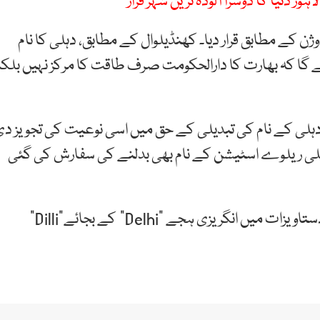
 دنیا کا دوسرا آلودہ ترین شہر قرار
وژن کے مطابق قرار دیا۔ کھنڈیلوال کے مطابق، دہلی کا نام
لے گا کہ بھارت کا دارالحکومت صرف طاقت کا مرکز نہیں بلکہ
شتہ ماہ وشو ہندو پریشد (VHP) نے بھی دہلی کے نام کی تبدیلی کے حق میں اسی نوعیت کی تجویز د
و دہلی ریلوے اسٹیشن کے نام بھی بدلنے کی سفارش کی گئی
اس سے قبل سابق وزیر وجے گوئل نے دہلی کے سرکاری دستاویزات میں انگریزی ہجے “Delhi” کے بجائے“Dilli”