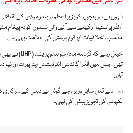
نئی دہلی میں فضائی آلودگی خطرناک حد تک بڑھ گئی، لاہور
انہوں نے اس تجویز کو وزیر اعظم نریندر مودی کے ثقافتی 
“انڈرپراستھا” رکھنے سے آنے والی نسلوں کو یہ پیغام م
مذہب، اخلاقیات اور قوم پرستی کی علامت بھی ہے۔
خیال رہے کہ گز
تھی، جس میں انڈرا گاندھی انٹرنیشنل ایئرپورٹ اور نی
تھی۔
لکھنے کی تجویز پیش کی تھی۔