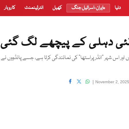
دنیا
ایران-اسرائیل جنگ
کھیل
انٹرٹینمنٹ
کاروبار
 نئی دہلی کے پیچھے لگ گئی
وں اور اس شہر "انڈرپراستھا" کی نمائندگی کرتا ہے، جسے پانڈووں نے
|
November 2, 2025