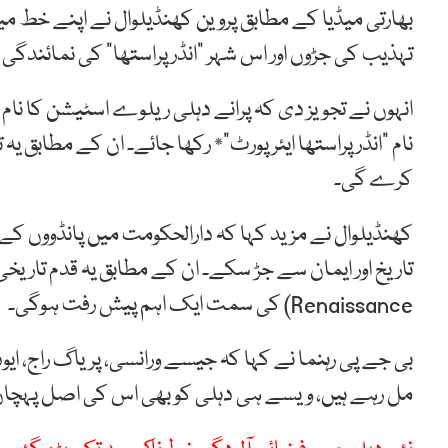
بھارتی میڈیا کے مطابق پروین کھنڈیلوال نے اپنے خط میں ک
تہذیب کی جڑوں اور اس شہر “انڈرپراستھا” کی نمائندگی ک
انہوں نے تجویز دی کہ پرانے دہلی ریلوے اسٹیشن کا نام 
نام “انڈرپراستھا ایئرپورٹ”* رکھا جائے۔ ان کے مطابق یہ
کرے گی۔
کھنڈیلوال نے مزید کہا کہ دارالحکومت میں پانڈووں ک
Renaissance) کی سمت ایک اہم پیش رفت ہوگی۔
بی جے پی رہنما نے کہا کہ جیسے ورانسی، پریاگ راج، ایو
مل رہے ہیں، ویسے ہی دہلی کو بھی اس کی اصل پہچان 