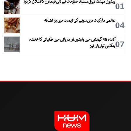
پیٹرول مہنگا، ڈیزل سستا، حکومت نے نئی قیمتوں کا اعلان کر دیا
01
عالمی مارکیٹ میں سونے کی قیمت میں بڑا اضافہ
04
آئندہ 48 گھنٹوں میں بارشوں اور دریاؤں میں طغیانی کا خدشہ،
07
ہنگامی تیاریاں تیز