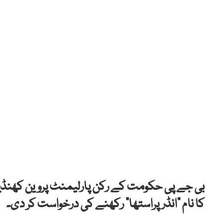
بی جے پی حکومت کے رکن پارلیمنٹ پروین کھنڈیلو
کا نام “انڈرپراستھا” رکھنے کی درخواست کر دی۔