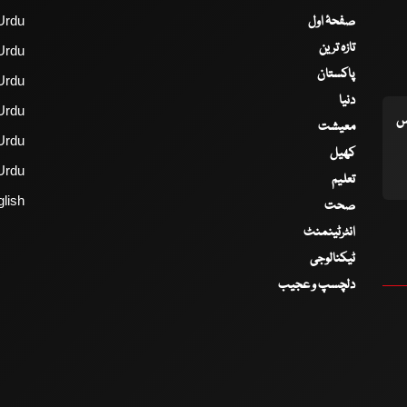
صفحۂ اول
Urdu
تازہ ترین
Urdu
پاکستان
Urdu
دنیا
Urdu
اس
معیشت
Urdu
کھیل
Urdu
تعلیم
lish
صحت
انٹرٹینمنٹ
ٹیکنالوجی
دلچسپ و عجیب