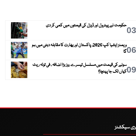
حکومت نے پیٹرول اور ڈیزل کی قیمتوں میں کمی کر دی
0
ویمنز ایشیا کپ 2026، پاکستان اور بھارت کا مقابلہ دبئی میں ہو
0
گا
سونے کی قیمت میں مسلسل تیسرے روز بڑا اضافہ ، فی تولہ ریٹ
0
کہاں تک جا پہنچا؟
یزی سیکشنز