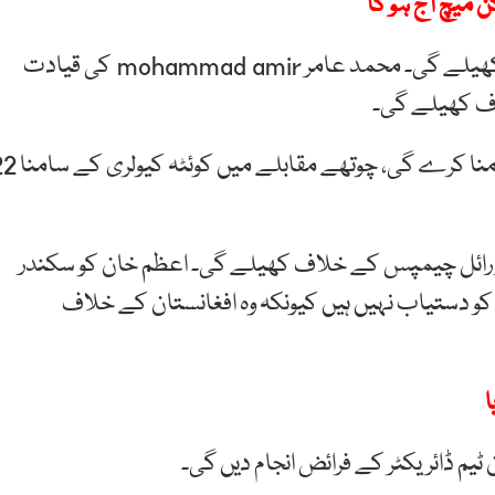
ن میچ آج ہو گا
کوئٹہ کیولری اپنا افتتاحی میچ ناردرن واریئرز کے خلاف کھیلے گی۔ محمد عامر mohammad amir کی قیادت
21 نومبر کو کوئٹہ کیولری کی ٹیم ڈیکن گلیڈی ایٹرز کا سامنا کرے گی، چ
نومبر کو ویسٹا رائیڈرز اور رائل چیمپس کے خلاف کھیلے گی۔ اعظم خان کو سکندر
کو دستیاب نہیں ہیں کیونکہ وہ افغانستان کے خلاف
ا
ٹیم ڈائریکٹر کے فرائض انجام دیں گی۔