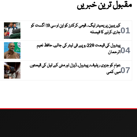
مقبول ترین خبریں
کیریبین پریمیئر لیگ ، قومی کرکٹرز کو این او سی 19 اگست کو
01
جاری کرنے کا فیصلہ
پیٹرول کی قیمت 228 روپے فی لیٹر کی جائے، حافظ نعیم
04
الرحمان
عوام کو جزوی ریلیف، پیٹرول، ڈیزل اور مٹی کے تیل کی قیمتوں
07
میں کمی