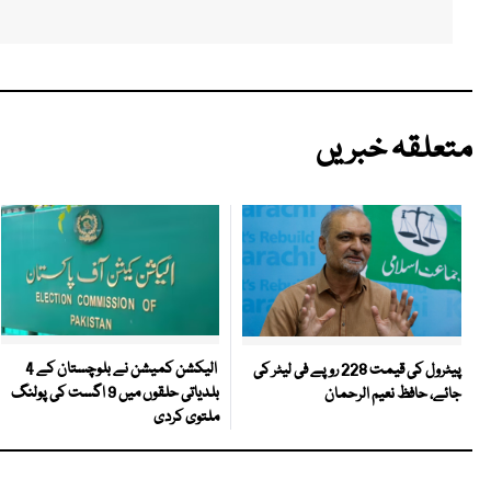
متعلقہ خبریں
الیکشن کمیشن نے بلوچستان کے 4
پیٹرول کی قیمت 228 روپے فی لیٹر کی
بلدیاتی حلقوں میں 9 اگست کی پولنگ
جائے، حافظ نعیم الرحمان
ملتوی کردی