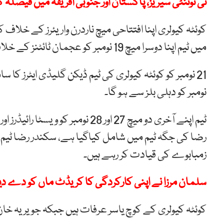
ٹی ٹوئنٹی سیریز، پاکستان اور جنوبی افریقہ میں فیصلہ ک
میں ٹیم اپنا دوسرا میچ 19 نومبر کو عجمان ٹائٹنز کے خلاف کھیلے گی۔
نومبر کو دہلی بلز سے ہو گا۔
ٹیم اپنے آخری دو میچ 27 اور 28 
رضا کی جگہ ٹیم میں شامل کیاگیا ہے، سکندر رضا ٹیم 
زمبابوے کی قیادت کر رہے ہیں۔
سلمان مرزا نے اپنی کارکردگی کا کریڈٹ ماں کو دے دی
کوئٹہ کیولری کے کوچ یاسر عرفات ہیں جبکہ جویریہ خان 