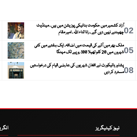
آزاد کشمیر میں حکومت بنانیکی پوزیشن میں ہیں ، مینڈیٹ
3
02
چھیننے نہیں دیں گے ، رانا ثناء اللہ ، امیر مقام
ملک بھر میں آٹے کی قیمت میں اضافہ، ایک ہفتے میں کئی
6
05
شہروں میں 20 کلو تھیلا 100 روپے تک مہنگا
پشاور ہائیکورٹ نے افغان شہریوں کی عارضی قیام کی درخواستیں
9
08
مسترد کر دیں
نیوز کیٹیگریز
انگر