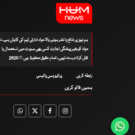
ہم نیوز پر شائع یا نشر ہونے والا مواد ادارتی ٹیم کی کاوش ہے۔ 
مواد کو بغیر پیشگی اجازت کسی بھی صورت میں استعمال یا
نقل کرنا درست نہیں۔ تمام حقوق محفوظ ہیں © 2026
رابطہ کریں
پرائیویسی پالیسی
ہمیں فالو کریں
WhatsApp
Twitter
Facebook
Facebook