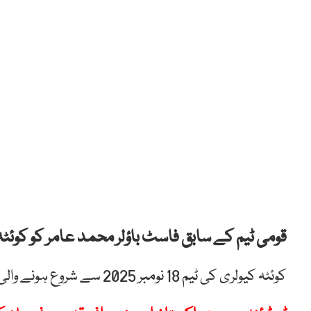
قومی ٹیم کے سابق فاسٹ باؤلر محمد عامر کو کوئٹہ 
کوئٹہ کیولری کی ٹیم 18 نومبر 2025 سے شروع ہونے والی ابو ظہبی ٹی ٹین لیگ میں اپنا پہلا سیزن کھیلے گی۔