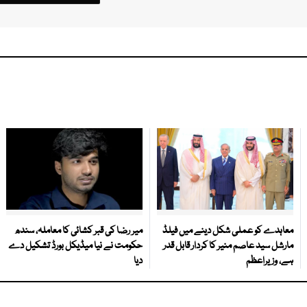
معاہدے کو عملی شکل دینے میں فیلڈ
میر رضا کی قبر کشائی کا معاملہ، سندھ
مارشل سید عاصم منیر کا کردار قابل قدر
حکومت نے نیا میڈیکل بورڈ تشکیل دے
ہے، وزیراعظم
دیا