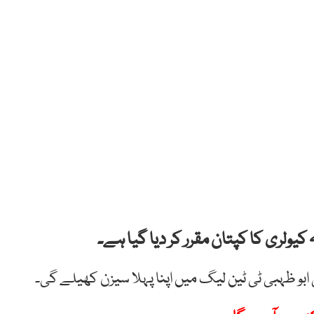
کیولری کا کپتان مقرر کر دیا گیا ہے۔