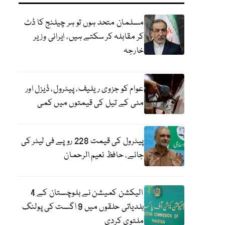
مسلمان متحد ہوں تو ہر چیلنج کا ڈٹ
کر مقابلہ کر سکتے ہیں، ایرانی وزیر
خارجہ
عوام کو جزوی ریلیف، پیٹرول، ڈیزل اور
مٹی کے تیل کی قیمتوں میں کمی
پیٹرول کی قیمت 228 روپے فی لیٹر کی
جائے، حافظ نعیم الرحمان
الیکشن کمیشن نے بلوچستان کے 4
بلدیاتی حلقوں میں 9 اگست کی پولنگ
ملتوی کردی