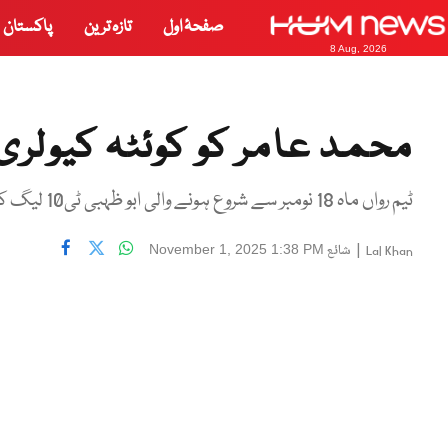
صفحۂ اول
تازہ ترین
پاکستان
8 Aug, 2026
محمد عامر کو کوئٹہ کیولری ک
ٹیم رواں ماہ 18 نومبر سے شروع ہونے والی ابو ظہبی ٹی10 لیگ کھیلے گی
|
شائع
November 1, 2025 1:38 PM
Lal Khan