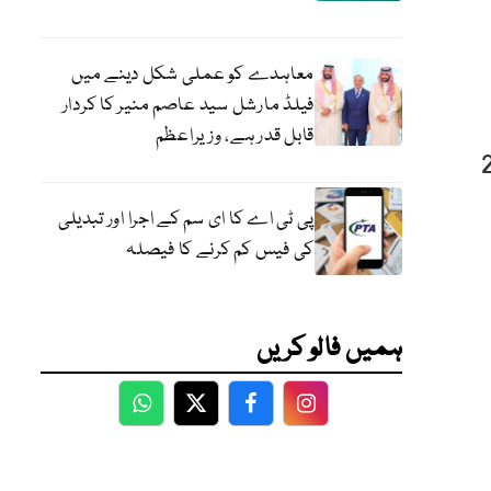
معاہدے کو عملی شکل دینے میں
فیلڈ مارشل سید عاصم منیر کا کردار
قابل قدر ہے، وزیراعظم
وتھے مقابلے میں کوئٹہ کیولری کے سامنا 22
پی ٹی اے کا ای سم کے اجرا اور تبدیلی
کی فیس کم کرنے کا فیصلہ
ہمیں فالو کریں
WhatsApp
Twitter
Facebook
Facebook