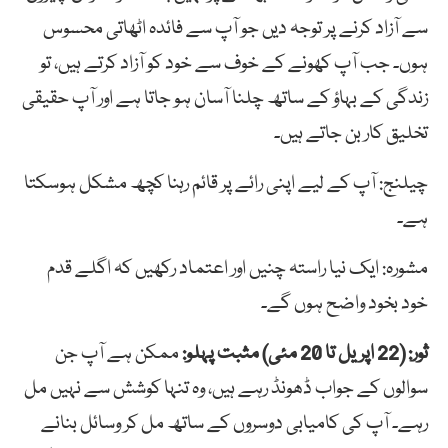
سے آزاد کرنے پر توجہ دیں جو آپ سے فائدہ اٹھاتی محسوس
ہوں۔ جب آپ کھونے کے خوف سے خود کو آزاد کرتے ہیں، تو
زندگی کے بہاؤ کے ساتھ چلنا آسان ہو جاتا ہے اور آپ حقیقی
تخلیق کار بن جاتے ہیں۔
چیلنج: آپ کے لیے اپنی رائے پر قائم رہنا کچھ مشکل ہوسکتا
ہے۔
مشورہ: ایک نیا راستہ چنیں اور اعتماد رکھیں کہ اگلے قدم
خود بخود واضح ہوں گے۔
ثور: (22 اپریل تا 20 مئی) مثبت پہلو:
ممکن ہے آپ جن
سوالوں کے جواب ڈھونڈ رہے ہیں، وہ تنہا کوشش سے نہیں مل
رہے۔ آپ کی کامیابی دوسروں کے ساتھ مل کر وسائل بنانے