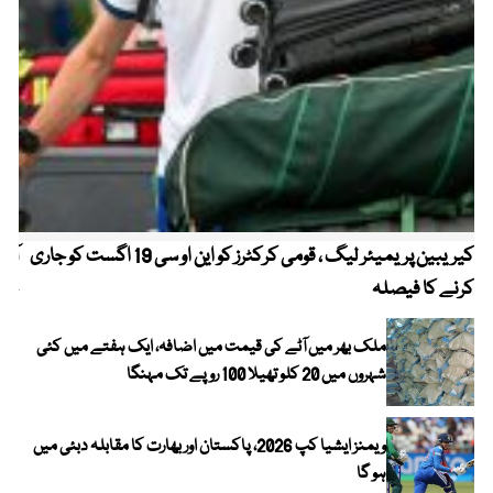
کیریبین پریمیئر لیگ ، قومی کرکٹرز کو این او سی 19 اگست کو جاری
آز
کرنے کا فیصلہ
چھی
ملک بھر میں آٹے کی قیمت میں اضافہ، ایک ہفتے میں کئی
شہروں میں 20 کلو تھیلا 100 روپے تک مہنگا
ویمنز ایشیا کپ 2026، پاکستان اور بھارت کا مقابلہ دبئی میں
ہو گا