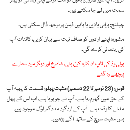
کریں۔ آپ غیر ضروری باتوں کو الگ کرکے اپنی زندگی کو بہتر
سمت میں لے جا سکتے ہیں۔
چیلنج: پرانی یادیں یا باتیں ذہن پر بوجھ ڈال سکتی ہیں۔
مشورہ: اپنے ارادوں کو صاف نیت سے بیان کریں، کائنات آپ
کی رہنمائی کرے گی۔
بولی وڈ کی ٹاپ اداکارہ کون بنی، شاہ رخ اور دیگر مرد ستارے
پیچھے رہ گئے
قوس: (23 نومبر تا 22 دسمبر) مثبت پہلو:
قسمت کا پہیہ آپ
کے حق میں گھوم رہا ہے۔ آپ نے جو بویا ہے، اب اس کے پھل
ملنے کا وقت ہے۔ آپ کے اردگرد مددگار لوگ موجود ہیں،
بس مثبت سوچ کے ساتھ آگے بڑھیں۔