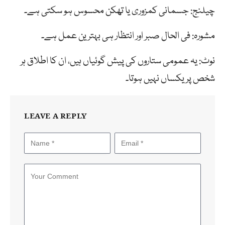
چیلنج: جسمانی کمزوری یا تھکن محسوس ہو سکتی ہے۔
مشورہ: فی الحال صبر اور انتظار ہی بہترین عمل ہے۔
نوٹ: یہ عمومی ستاروں کی پیش گوئیاں ہیں، ان کا اطلاق ہر
شخص پر یکساں نہیں ہوتا۔
LEAVE A REPLY