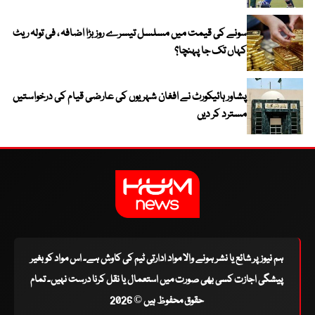
سونے کی قیمت میں مسلسل تیسرے روز بڑا اضافہ ، فی تولہ ریٹ
کہاں تک جا پہنچا؟
پشاور ہائیکورٹ نے افغان شہریوں کی عارضی قیام کی درخواستیں
مسترد کر دیں
ہم نیوز پر شائع یا نشر ہونے والا مواد ادارتی ٹیم کی کاوش ہے۔ اس مواد کو بغیر
پیشگی اجازت کسی بھی صورت میں استعمال یا نقل کرنا درست نہیں۔ تمام
حقوق محفوظ ہیں © 2026