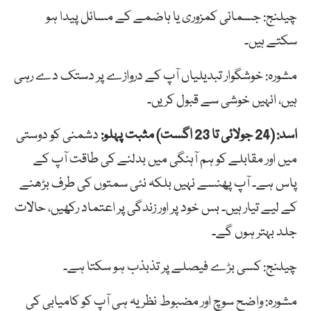
چیلنج: جسمانی کمزوری یا ہاضمے کے مسائل پیدا ہو
سکتے ہیں۔
مشورہ: خوشگوار تبدیلیاں آپ کے دروازے پر دستک دے رہی
ہیں، انہیں خوشی سے قبول کریں۔
اسد: (24 جولائی تا 23 اگست) مثبت پہلو:
دشمنی کو دوستی
میں اور مقابلے کو ہم آہنگی میں بدلنے کی طاقت آپ کے
پاس ہے۔ آپ پھنسے نہیں بلکہ نئی سمتوں کی طرف بڑھنے
کے لیے تیار ہیں۔ بس خود پر اور زندگی پر اعتماد رکھیں، حالات
جلد بہتر ہوں گے۔
چیلنج: کسی بڑے فیصلے پر تذبذب ہو سکتا ہے۔
مشورہ: واضح سوچ اور مضبوط نظریہ ہی آپ کو کامیابی کی