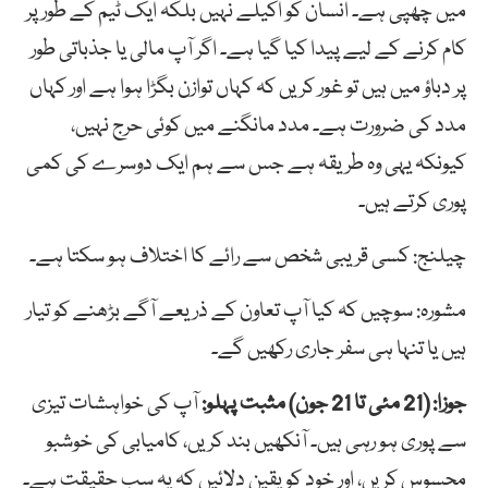
میں چھپی ہے۔ انسان کو اکیلے نہیں بلکہ ایک ٹیم کے طور پر
کام کرنے کے لیے پیدا کیا گیا ہے۔ اگر آپ مالی یا جذباتی طور
پر دباؤ میں ہیں تو غور کریں کہ کہاں توازن بگڑا ہوا ہے اور کہاں
مدد کی ضرورت ہے۔ مدد مانگنے میں کوئی حرج نہیں،
کیونکہ یہی وہ طریقہ ہے جس سے ہم ایک دوسرے کی کمی
پوری کرتے ہیں۔
چیلنج: کسی قریبی شخص سے رائے کا اختلاف ہو سکتا ہے۔
مشورہ: سوچیں کہ کیا آپ تعاون کے ذریعے آگے بڑھنے کو تیار
ہیں یا تنہا ہی سفر جاری رکھیں گے۔
جوزا: (21 مئی تا 21 جون) مثبت پہلو:
آپ کی خواہشات تیزی
سے پوری ہو رہی ہیں۔ آنکھیں بند کریں، کامیابی کی خوشبو
محسوس کریں، اور خود کو یقین دلائیں کہ یہ سب حقیقت ہے۔