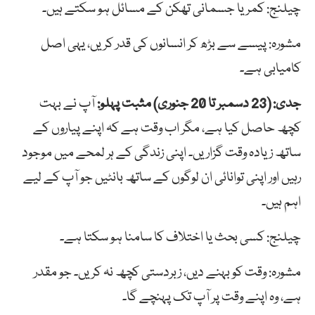
چیلنج: کمر یا جسمانی تھکن کے مسائل ہو سکتے ہیں۔
مشورہ: پیسے سے بڑھ کر انسانوں کی قدر کریں، یہی اصل
کامیابی ہے۔
جدی: (23 دسمبر تا 20 جنوری) مثبت پہلو:
آپ نے بہت
کچھ حاصل کیا ہے، مگر اب وقت ہے کہ اپنے پیاروں کے
ساتھ زیادہ وقت گزاریں۔ اپنی زندگی کے ہر لمحے میں موجود
رہیں اور اپنی توانائی ان لوگوں کے ساتھ بانٹیں جو آپ کے لیے
اہم ہیں۔
چیلنج: کسی بحث یا اختلاف کا سامنا ہو سکتا ہے۔
مشورہ: وقت کو بہنے دیں، زبردستی کچھ نہ کریں۔ جو مقدر
ہے، وہ اپنے وقت پر آپ تک پہنچے گا۔