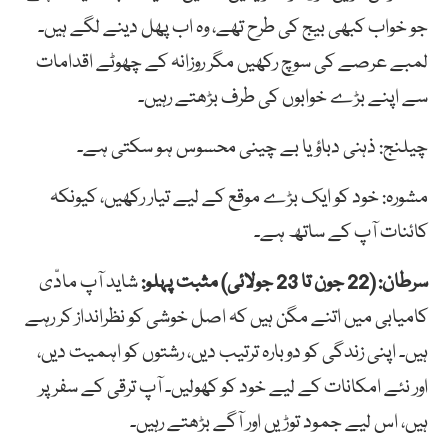
جو خواب کبھی بیج کی طرح تھے، وہ اب پھل دینے لگے ہیں۔
لمبے عرصے کی سوچ رکھیں مگر روزانہ کے چھوٹے اقدامات
سے اپنے بڑے خوابوں کی طرف بڑھتے رہیں۔
چیلنج: ذہنی دباؤ یا بے چینی محسوس ہو سکتی ہے۔
مشورہ: خود کو ایک بڑے موقع کے لیے تیار رکھیں، کیونکہ
کائنات آپ کے ساتھ ہے۔
سرطان: (22 جون تا 23 جولائی) مثبت پہلو:
شاید آپ مادّی
کامیابی میں اتنے مگن ہیں کہ اصل خوشی کو نظرانداز کر رہے
ہیں۔ اپنی زندگی کو دوبارہ ترتیب دیں، رشتوں کو اہمیت دیں،
اور نئے امکانات کے لیے خود کو کھولیں۔ آپ ترقی کے سفر پر
ہیں، اس لیے جمود توڑیں اور آگے بڑھتے رہیں۔