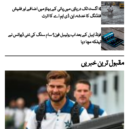
4 اگست تک دریاؤں میں پانی کے بہاؤ میں اضافے اور فلیش
فلڈنگ کا خدشہ، این ڈی ایم اے کا الرٹ
فولڈ ایبل کے بعد اب رولیبل فون؟ سام سنگ کی نئی ڈیوائس نے
تہلکہ مچا دیا
مقبول ترین خبریں