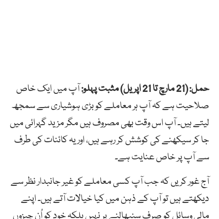
حمل: (21 مارچ تا 21 اپریل) مثبت پہلو:
آپ میں ایک خاص
صلاحیت ہے کہ آپ ہر معاملے کو بڑی ہوشیاری سے سمجھ
لیتے ہیں۔ آپ اس وقت بھی مصروف ہیں مگر مزید گہرائی میں
جا کر سیکھنے کی کوشش کر رہے ہیں، اور یہ کائنات کی طرف
سے آپ پر خاص عنایت ہے۔
آج غور کریں کہ جب آپ کسی معاملے کو غیر جانبدار نظر سے
دیکھتے ہیں تو آپ کے ذہن میں کیا خیالات آتے ہیں۔ اپنے
مالی وسائل کو صرف سنبھالنے پر نہیں بلکہ خود کو اُن چیزوں