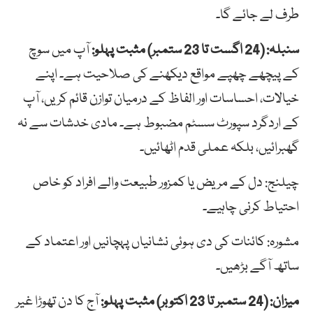
طرف لے جائے گا۔
سنبلہ: (24 اگست تا 23 ستمبر) مثبت پہلو:
آپ میں سوچ
کے پیچھے چھپے مواقع دیکھنے کی صلاحیت ہے۔ اپنے
خیالات، احساسات اور الفاظ کے درمیان توازن قائم کریں، آپ
کے اردگرد سپورٹ سسٹم مضبوط ہے۔ مادی خدشات سے نہ
گھبرائیں، بلکہ عملی قدم اٹھائیں۔
چیلنج: دل کے مریض یا کمزور طبیعت والے افراد کو خاص
احتیاط کرنی چاہیے۔
مشورہ: کائنات کی دی ہوئی نشانیاں پہچانیں اور اعتماد کے
ساتھ آگے بڑھیں۔
میزان: (24 ستمبر تا 23 اکتوبر) مثبت پہلو:
آج کا دن تھوڑا غیر