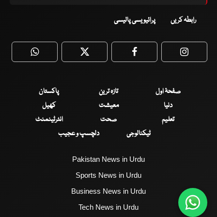
رابطہ کریں
پرائیویسی پالیسی
WhatsApp
Twitter
Facebook
Faceboo
صفحۂ اول
تازہ ترین
پاکستان
دنیا
معیشت
کھیل
تعلیم
صحت
انٹرٹینمنٹ
ٹیکنالوجی
دلچسپ و عجیب
Pakistan News in Urdu
Sports News in Urdu
Business News in Urdu
Tech News in Urdu