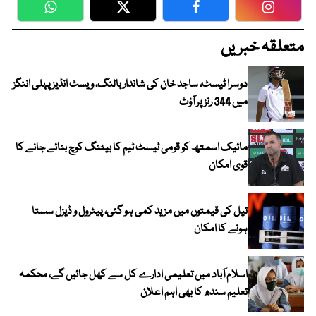
WhatsApp
Twitter
Facebook
Faceboo
متعلقہ خبریں
دوسرا ٹیسٹ، ساجد خان کی شاندار بالنگ، ویسٹ انڈیز پہلی اننگز
میں 344 رنز پر آؤٹ
مائیک اسمتھ کو قومی ٹیسٹ ٹیم کا بیٹنگ کوچ بنائے جانے کا
قوی امکان
تیل کی قیمتوں میں مزید کمی ہو گئی، پیٹرول و ڈیزل سستا
ہونے کا امکان
اسلام آباد میں تعلیمی ادارے کل سے کھل جائیں گے، محکمہ
تعلیم سندھ کا بھی اہم اعلان