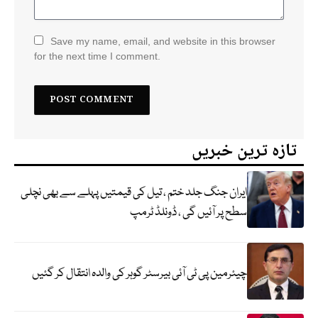
Save my name, email, and website in this browser
for the next time I comment.
تازہ ترین خبریں
ایران جنگ جلد ختم ، تیل کی قیمتیں پہلے سے بھی نچلی
سطح پر آئیں گی ، ڈونلڈ ٹرمپ
چیئرمین پی ٹی آئی بیرسٹر گوہر کی والدہ انتقال کر گئیں