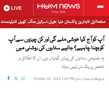
LIVE
8 Aug, 2026
صفحۂ اول
تازہ ترین
پاکستان
دنیا
ایران-اسرائیل جنگ
کھیل
انٹرٹینمنٹ
آپ کو آج کیا خوشی ملے گی اور کن چیزوں سے آپ
کو بچنا چاہیے؟ جانیے ستاروں کی روشنی میں
یہ عمومی ستاروں کی پیش گوئیاں ہیں، ان کا اطلاق ہر
شخص پر یکساں نہیں ہوتا۔
|
شائع
October 31, 2025 1:02 PM
Hasnat Mughal