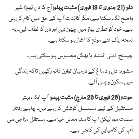
دلو: (21 جنوری تا 19 فروری) مثبت پہلو:
آج کا دن تھوڑا غیر
واضح لگ سکتا ہے، مگر کائنات آپ کے حق میں کام کر رہی
ہے۔ خود کو فطری بہاؤ میں چھوڑ دیں اور دن کا لطف لیں۔ یہ
لمحہ ایک نئے موقع کا آغاز ہو سکتا ہے۔
چیلنج: ذہنی انتشار یا تھکن محسوس ہو سکتی ہے۔
مشورہ: دل و دماغ کے درمیان توازن قائم رکھیں تاکہ زندگی
میں سکون واپس آئے۔
حوت: (20 فروری تا 20 مارچ) مثبت پہلو:
آپ ایک بہتر
مستقبل کے لیے مسلسل کوشش کر رہے ہیں۔ چاہے رفتار
سست ہو، لیکن آپ کا سفر معنی خیز ہے۔ مستقل مزاجی ہی
آپ کی کامیابی کی کنجی ہے۔