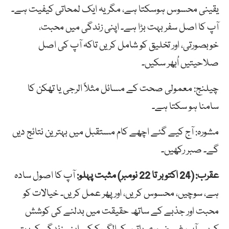
یقینی محسوس ہوسکتا ہے، مگر یہ ایک لمحاتی کیفیت ہے۔
آپ کا اصل سفر بہت بڑا ہے۔ اپنی زندگی میں محبت،
خوبصورتی، اور تخلیق کو شامل کریں تاکہ آپ کی اصل
صلاحیتیں اُبھر سکیں۔
چیلنج: معمولی صحت کے مسائل مثلاً الرجی یا تھکن کا
سامنا ہو سکتا ہے۔
مشورہ: آج کیے گئے اچھے کام مستقبل میں بہترین نتائج دیں
گے۔ صبر رکھیں۔
عقرب: (24 اکتوبر تا 22 نومبر) مثبت پہلو:
آپ کا اصول سادہ
ہے، سوچیں، محسوس کریں، اور پھر عمل کریں۔ خیالات کو
محبت اور جذبے کے ساتھ حقیقت میں بدلنے کی کوشش