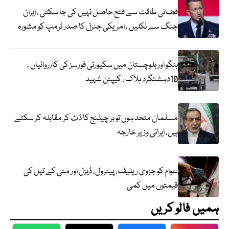
فضائی طاقت سے فتح حاصل نہیں کی جا سکتی ، ایران
جنگ سے نکلیں ، امریکی جنرل کا صدر ٹرمپ کو مشورہ
ہنگو اور بلوچستان میں سکیورٹی فورسز کی کارروائیاں ،
10دہشتگرد ہلاک ، کیپٹن شہید
مسلمان متحد ہوں تو ہر چیلنج کا ڈٹ کر مقابلہ کر سکتے
ہیں، ایرانی وزیر خارجہ
عوام کو جزوی ریلیف، پیٹرول، ڈیزل اور مٹی کے تیل کی
قیمتوں میں کمی
ہمیں فالو کریں