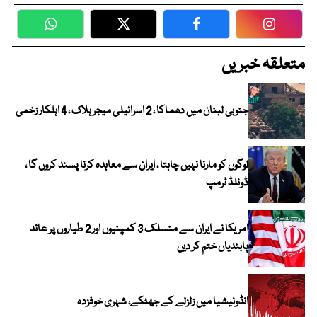
WhatsApp
Twitter
Facebook
Faceboo
متعلقہ خبریں
جنوبی لبنان میں دھماکا ، 2 اسرائیلی میجر ہلاک ، 4 اہلکار زخمی
لوگوں کو مارنا نہیں چاہتا ، ایران سے معاہدہ کرنا پسند کروں گا ،
ڈونلڈ ٹرمپ
امریکا نے ایران سے منسلک 3 کمپنیوں اور 2 طیاروں پر عائد
پابندیاں ختم کر دیں
انڈونیشیا میں زلزلے کے جھٹکے، شہری خوفزدہ