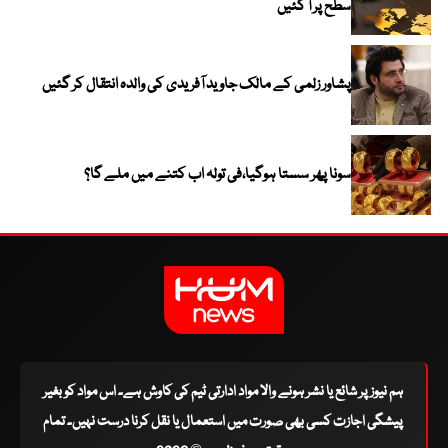
سطح پر آ گئیں
پشاور زلمی کے مالک جاوید آفریدی کی والدہ انتقال کر گئیں
سونا پھر سستا ہوگیا،فی تولہ اب کتنے میں ملے گا؟
ہم نیوز پر شائع یا نشر ہونے والا مواد ادارتی ٹیم کی کاوش ہے۔ اس مواد کو بغیر
پیشگی اجازت کسی بھی صورت میں استعمال یا نقل کرنا درست نہیں۔ تمام