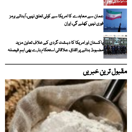
عمان سے معاہدے کا امریکا سے کوئی تعلق نہیں، آبنائے ہرمز
فوری نہیں کھلے گی، ایران
پاکستان اور امریکا کا دہشت گردی کے خلاف تعاون مزید
مضبوط بنانے پر اتفاق، علاقائی استحکام بارے بھی اہم فیصلہ
مقبول ترین خبریں