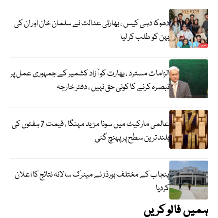
دھوکا دہی کیس ، بھارتی عدالت نے سلمان خان اور ان کی
بہن کو طلب کر لیا
الزامات مسترد ، بھارت کو آزاد کشمیر کے جمہوری عمل پر
تبصرہ کرنے کا کوئی حق نہیں ، دفتر خارجہ
عالمی مارکیٹ میں سونا مزید مہنگا ، قیمت 7 ہفتوں کی
بلند ترین سطح پر پہنچ گئی
پنجاب کے مختلف بورڈز نے میٹرک سالانہ نتائج کا اعلان
کردیا
ہمیں فالو کریں