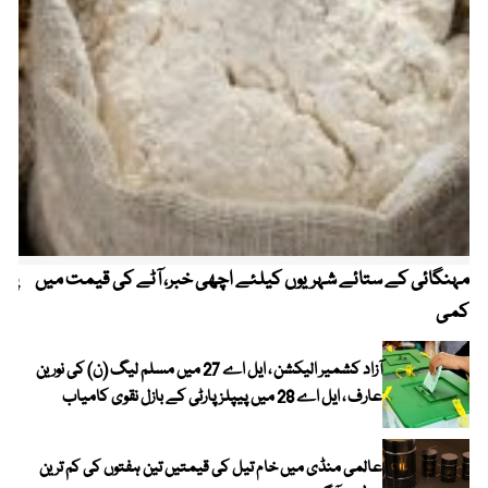
مہنگائی کے ستائے شہریوں کیلئے اچھی خبر، آٹے کی قیمت میں
پیٹ
کمی
آزاد کشمیر الیکشن ، ایل اے 27 میں مسلم لیگ (ن) کی نورین
عارف ، ایل اے 28 میں پیپلز پارٹی کے بازل نقوی کامیاب
عالمی منڈی میں خام تیل کی قیمتیں تین ہفتوں کی کم ترین