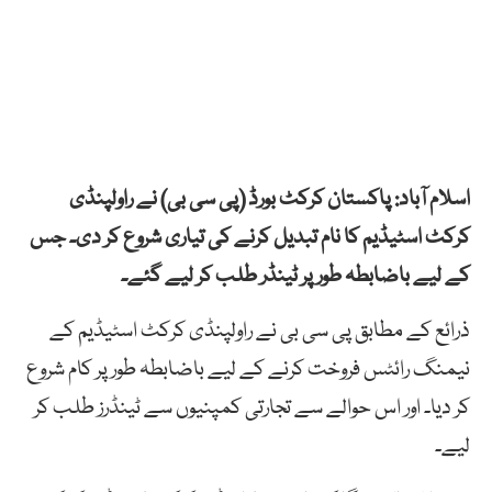
اسلام آباد: پاکستان کرکٹ بورڈ (پی سی بی) نے راولپنڈی
کرکٹ اسٹیڈیم کا نام تبدیل کرنے کی تیاری شروع کر دی۔ جس
کے لیے باضابطہ طور پر ٹینڈر طلب کر لیے گئے۔
ذرائع کے مطابق پی سی بی نے راولپنڈی کرکٹ اسٹیڈیم کے
نیمنگ رائٹس فروخت کرنے کے لیے باضابطہ طور پر کام شروع
کر دیا۔ اور اس حوالے سے تجارتی کمپنیوں سے ٹینڈرز طلب کر
لیے۔