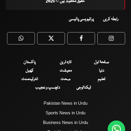
حقوق محفوظ ہیں © 2026
رابطہ کریں
پرائیویسی پالیسی
WhatsApp
Twitter
Facebook
Faceboo
صفحۂ اول
تازہ ترین
پاکستان
دنیا
معیشت
کھیل
تعلیم
صحت
انٹرٹینمنٹ
ٹیکنالوجی
دلچسپ و عجیب
Pakistan News in Urdu
Sports News in Urdu
Business News in Urdu