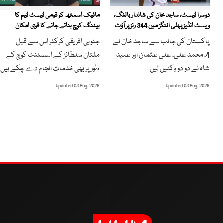
مائیک اسمتھ کو قومی ٹیسٹ ٹیم کا
دوسرا ٹیسٹ، ساجد خان کی شاندار بالنگ،
بیٹنگ کوچ بنائے جانے کا قوی امکان
ویسٹ انڈیز پہلی اننگز میں 344 رنز پر آؤٹ
جنوبی افریقی کرکٹر اس سے قبل
پاکستان کی جانب سے ساجد خان نے
ملتان سلطانز کے اسسٹنٹ کوچ کے
4، محمد علی، علی عثمان اور عبید
طور پر بھی خدمات انجام دے چکے ہیں
شاہ نے دو دو وکٹیں لیں
Updated 03 Aug, 2026
Updated 03 Aug, 2026