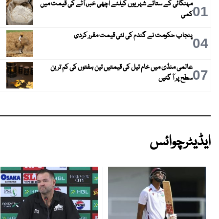
مہنگائی کے ستائے شہریوں کیلئے اچھی خبر، آٹے کی قیمت میں
01
کمی
پنجاب حکومت نے گندم کی نئی قیمت مقرر کردی
04
عالمی منڈی میں خام تیل کی قیمتیں تین ہفتوں کی کم ترین
07
سطح پر آ گئیں
ایڈیٹرچوائس