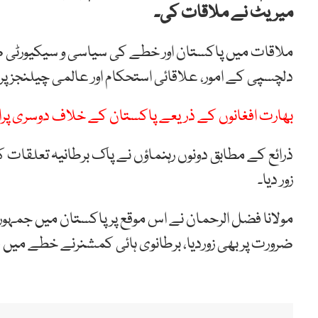
میریٹ نے ملاقات کی۔
ملاقات میں پاکستان اور خطے کی سیاسی و سیکیورٹی 
دلچسپی کے امور، علاقائی استحکام اور عالمی چیلنجز پر
بھارت افغانوں کے ذریعے پاکستان کے خلاف دوسری پر
ذرائع کے مطابق دونوں رہنماؤں نے پاک برطانیہ تعلقات کو
زور دیا۔
مولانا فضل الرحمان نے اس موقع پر پاکستان میں جمہو
ضرورت پر بھی زوردیا، برطانوی ہائی کمشنرنے خطے میں ق