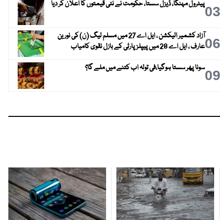
پیٹرول مہنگا، ڈیزل سستا، حکومت نے نئی قیمتوں کا اعلان کر دیا
0
آزاد کشمیر الیکشن ، ایل اے 27 میں مسلم لیگ (ن) کی نورین
0
عارف ، ایل اے 28 میں پیپلز پارٹی کے بازل نقوی کامیاب
سونا پھر سستا ہوگیا،فی تولہ اب کتنے میں ملے گا؟
0