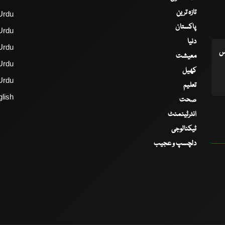
تازہ ترین
Urdu
پاکستان
Urdu
دنیا
Urdu
اس
معیشت
Urdu
کھیل
Urdu
تعلیم
lish
صحت
انٹرٹینمنٹ
ٹیکنالوجی
دلچسپ و عجیب