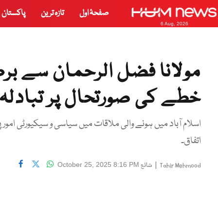
صفحۂ اول
تازہ ترین
پاکستان
6 Aug, 2026
مولانا فضل الرحمان سے بر
خطے کی صورتحال پر تبادلہ
اسلام آباد میں ہونے والی ملاقات میں سیاسی و سیکیورٹی امور پ
اتفاق۔
|
شائع
October 25, 2025 8:16 PM
Tahir Mehmood