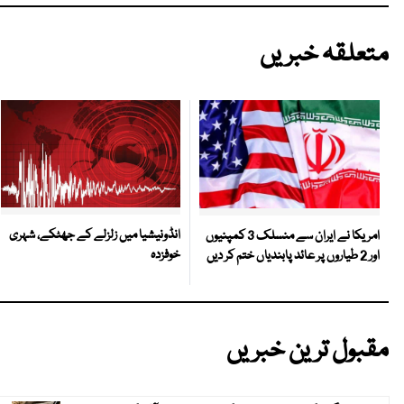
متعلقہ خبریں
انڈونیشیا میں زلزلے کے جھٹکے، شہری
امریکا نے ایران سے منسلک 3 کمپنیوں
خوفزدہ
اور 2 طیاروں پر عائد پابندیاں ختم کر دیں
مقبول ترین خبریں