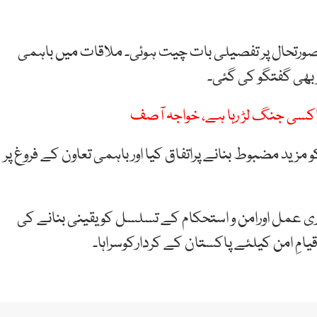
صورتحال پر تفصیلی بات چیت ہوئی۔ ملاقات میں باہمی
 بھی گفتگو کی گئی۔
اکسی جنگ لڑ رہا ہے، خواجہ آصف
 مزید مضبوط بنانے پراتفاق کیا اور باہمی تعاون کے فروغ پر
ری عمل اورامن و استحکام کے تسلسل کو یقینی بنانے کی
یامِ امن کیلئے پاکستان کے کردارکوسراہا۔