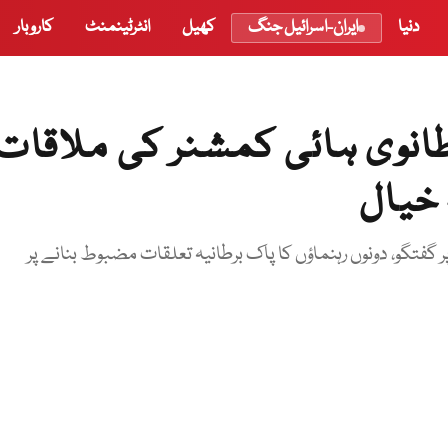
دنیا
ایران-اسرائیل جنگ
کھیل
انٹرٹینمنٹ
کاروبار
طانوی ہائی کمشنر کی ملاقات،
 خیال
ر گفتگو، دونوں رہنماؤں کا پاک برطانیہ تعلقات مضبوط بنانے پر