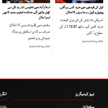
تیل کی قیمتوں میں مزید کمی ہو گئی،
اسلام آباد میں تعلیمی ادارے کل سے
پیٹرول و ڈیزل سستا ہونے کا امکان
کھل جائیں گے، محکمہ تعلیم سندھ کا بھی
اہم اعلان
امریکی خام تیل کی فی بیرل قیمت
ہفتے میں 6 روز تدریس کا اطلاق
مزید کمی کے ساتھ 78.97 ڈالر کی
صرف سرکاری اسکولوں پر ہوگا،
سطح پر آ گئی
صوبائی وزیر تعلیم
Updated 03 Aug, 2026
Updated 02 Aug, 2026
نیوز کیٹیگریز
انگر
صفحۂ اول
Urdu