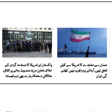
عمان سے معاہدے کا امریکا سے کوئی
پاکستان اور امریکا کا دہشت گردی کے
تعلق نہیں، آبنائے ہرمز فوری نہیں کھلے
خلاف تعاون مزید مضبوط بنانے پر اتفاق،
گی، ایران
علاقائی استحکام بارے بھی اہم فیصلہ