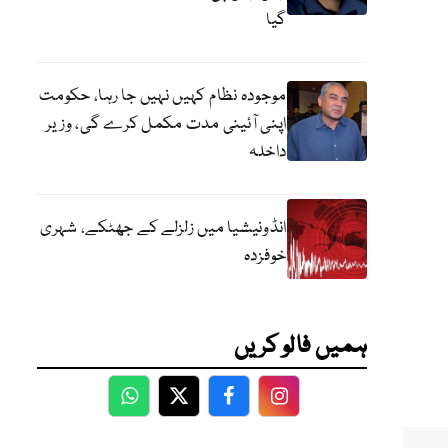
گیا
موجودہ نظام کہیں نہیں جا رہا، حکومت
اپنی آئینی مدت مکمل کرے گی، وزیر
داخلہ
انڈونیشیا میں زلزلے کے جھٹکے، شہری
خوفزدہ
ہمیں فالو کریں
WhatsApp
Twitter
Facebook
Facebook