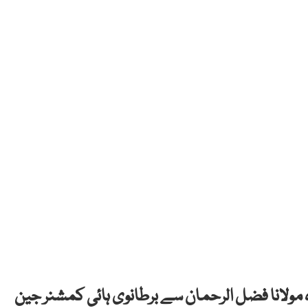
 مولانا فضل الرحمان سے برطانوی ہائی کمشنر جین