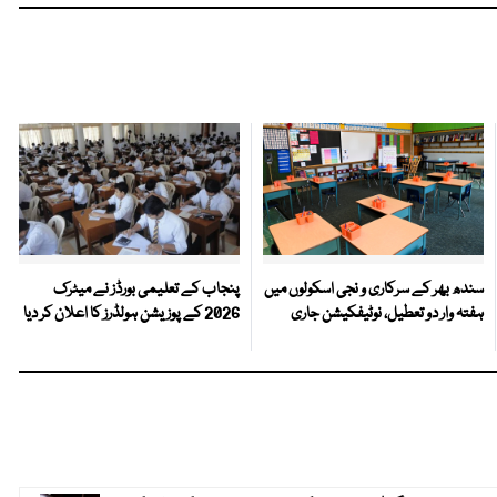
سندھ بھر کے سرکاری و نجی اسکولوں میں
پنجاب کے تعلیمی بورڈز نے میٹرک
ہفتہ وار دو تعطیل، نوٹیفکیشن جاری
2026 کے پوزیشن ہولڈرز کا اعلان کر دیا