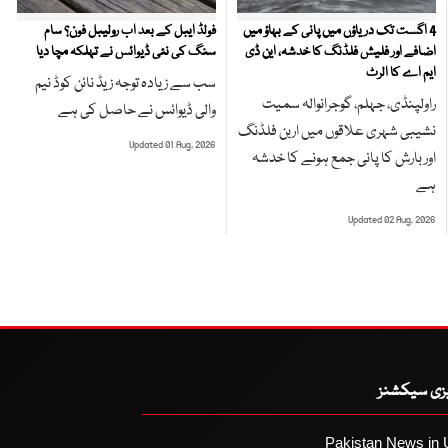
4 اگست تک دریاؤں میں پانی کے بہاؤ میں
فولڈ ایبل کے بعد اب رولیبل فون؟ سام
اضافے اور فلیش فلڈنگ کا خدشہ، این ڈی
سنگ کی نئی ڈیوائس نے تہلکہ مچا دیا
ایم اے کا الرٹ
سب سے زیادہ توجہ زیڈ نائن کوڈ نیم
راولپنڈی، جہلم، گوجرانوالہ سمیت
والی ڈیوائس نے حاصل کی ہے
نشیبی شہری علاقوں میں اربن فلڈنگ
Updated 01 Aug, 2026
اور بارش کا پانی جمع ہونے کا خدشہ
ہے
Updated 02 Aug, 2026
یزی سیکشنز
Pakistan News in 