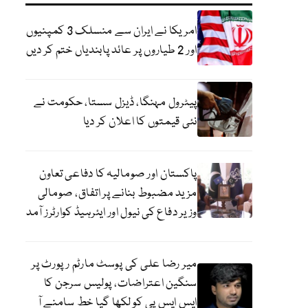
امریکا نے ایران سے منسلک 3 کمپنیوں
اور 2 طیاروں پر عائد پابندیاں ختم کر دیں
پیٹرول مہنگا، ڈیزل سستا، حکومت نے
نئی قیمتوں کا اعلان کر دیا
پاکستان اور صومالیہ کا دفاعی تعاون
مزید مضبوط بنانے پر اتفاق، صومالی
وزیر دفاع کی نیول اور ایئرہیڈ کوارٹرز آمد
میر رضا علی کی پوسٹ مارٹم رپورٹ پر
سنگین اعتراضات، پولیس سرجن کا
ایس ایس پی کو لکھا گیا خط سامنے آ