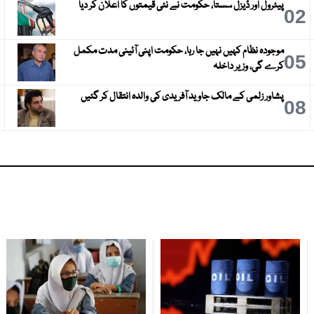
پیٹرول اور ڈیزل سستا، حکومت نے نئی قیمتوں کا اعلان کر دیا
3
02
موجودہ نظام کہیں نہیں جا رہا، حکومت اپنی آئینی مدت مکمل
6
05
کرے گی، وزیر داخلہ
پشاور زلمی کے مالک جاوید آفریدی کی والدہ انتقال کر گئیں
9
08