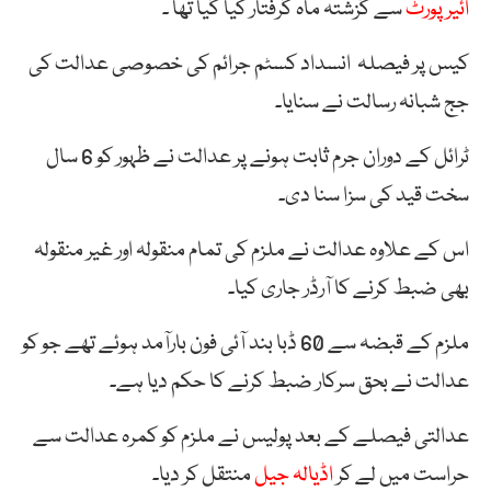
ائیرپورٹ
سے گزشتہ ماہ گرفتار کیا گیا تھا ۔
کیس پر فیصلہ انسداد کسٹم جرائم کی خصوصی عدالت کی
جج شبانہ رسالت نے سنایا۔
ٹرائل کے دوران جرم ثابت ہونے پر عدالت نے ظہور کو 6 سال
سخت قید کی سزا سنا دی۔
اس کے علاوہ عدالت نے ملزم کی تمام منقولہ اور غیر منقولہ
بھی ضبط کرنے کا آرڈر جاری کیا۔
ملزم کے قبضہ سے 60 ڈبا بند آئی فون بارآمد ہوئے تھے جو کو
عدالت نے بحق سرکار ضبط کرنے کا حکم دیا ہے۔
عدالتی فیصلے کے بعد پولیس نے ملزم کو کمرہ عدالت سے
حراست میں لے کر
اڈیالہ جیل
منتقل کر دیا۔