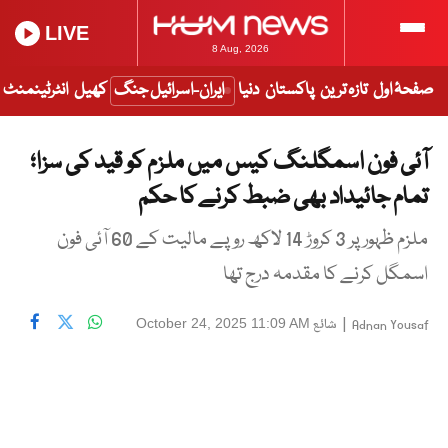
LIVE
8 Aug, 2026
صفحۂ اول
تازہ ترین
پاکستان
دنیا
ایران-اسرائیل جنگ
کھیل
انٹرٹینمنٹ
آئی فون اسمگلنگ کیس میں ملزم کو قید کی سزا؛
تمام جائیداد بھی ضبط کرنے کا حکم
ملزم ظہور پر 3 کروڑ 14 لاکھ روپے مالیت کے 60 آئی فون
اسمگل کرنے کا مقدمہ درج تھا
|
شائع
October 24, 2025 11:09 AM
Adnan Yousaf