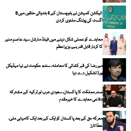
الیکشن کمیشن نے بلوچستان کے 4 بلدیاتی حلقوں میں 9
اگست کی پولنگ ملتوی کردی
معاہدے کو عملی شکل دینے میں فیلڈ مارشل سید عاصم منیر
کا کردار قابل قدر ہے، وزیراعظم
میر رضا کی قبر کشائی کا معاملہ، سندھ حکومت نے نیا میڈیکل
بورڈ تشکیل دے دیا
صدر مملکت کا پاکستان، سعودی عرب اور ترکیہ کے مشترکہ
دفاعی معاہدے کا خیرمقدم
معرکہ حق کے بعد پاکستان کو ایک کے بعد ایک کامیابی ملی،
عطا تارڑ