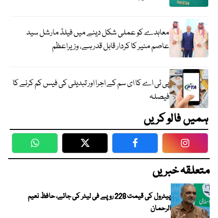
معاہدے کو عملی شکل دینے میں فیلڈ مارشل سید
عاصم منیر کا کردار قابل قدر ہے، وزیراعظم
پی ٹی اے کا ای سم کے اجرا اور تبدیلی کی فیس کم کرنے کا
فیصلہ
ہمیں فالو کریں
WhatsApp
Twitter
Facebook
Faceboo
متعلقہ خبریں
پیٹرول کی قیمت 228 روپے فی لیٹر کی جائے، حافظ نعیم
الرحمان