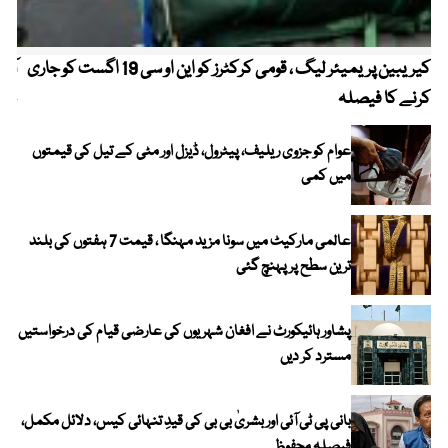
کیریبین پریمیئر لیگ ، قومی کرکٹرز کو این او سی 19 اگست کو جاری
آز
کرنے کا فیصلہ
چھی
عوام کو جزوی ریلیف، پیٹرول، ڈیزل اور مٹی کے تیل کی قیمتوں
میں کمی
عالمی مارکیٹ میں سونا مزید مہنگا ، قیمت 7 ہفتوں کی بلند
ترین سطح پر پہنچ گئی
پشاور ہائیکورٹ نے افغان شہریوں کی عارضی قیام کی درخواستیں
مسترد کر دیں
بانی پی ٹی آئی اور بشریٰ بی بی کی قیدِ تنہائی کیس، دلائل مکمل،
فیصلہ محفوظ