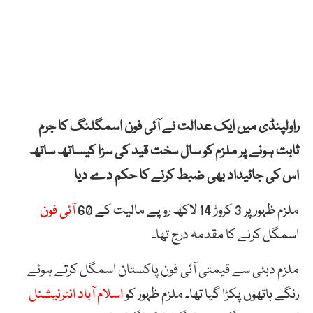
راولپنڈی میں ایک عدالت نے آئی فون اسمگلنگ کا جرم
ثابت ہونے پر ملزم کو سال سخت قید کی سزا کیساتھ ساتھ
اس کی جائیداد بھی ضبط کرنے کا حکم دے دیا
ملزم ظہور پر 3 کروڑ 14 لاکھ روپے مالیت کے 60
آئی فون
اسمگل کرنے کا مقدمہ درج تھا۔
ملزم دبئی سے قیمتی آئی فون پاکستان اسمگل کرتے ہوئے
رنگے ہاتھوں پکڑا گیا تھا۔ ملزم ظہور کو
اسلام آباد انٹرنیشنل