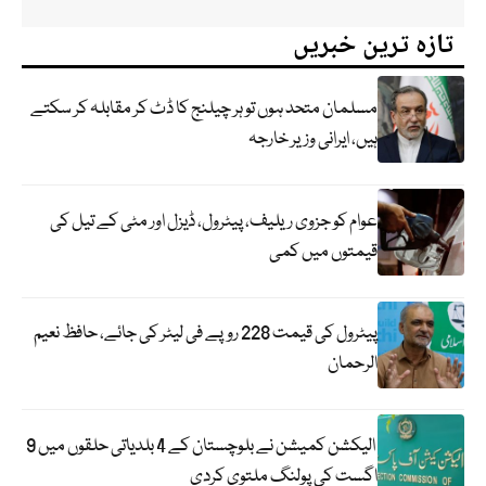
تازہ ترین خبریں
مسلمان متحد ہوں تو ہر چیلنج کا ڈٹ کر مقابلہ کر سکتے
ہیں، ایرانی وزیر خارجہ
عوام کو جزوی ریلیف، پیٹرول، ڈیزل اور مٹی کے تیل کی
قیمتوں میں کمی
پیٹرول کی قیمت 228 روپے فی لیٹر کی جائے، حافظ نعیم
الرحمان
الیکشن کمیشن نے بلوچستان کے 4 بلدیاتی حلقوں میں 9
اگست کی پولنگ ملتوی کردی