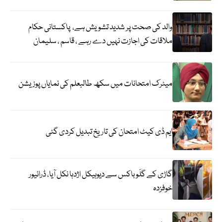
والد کی صحت پر شدید تشویش ہے، پاکستانی حکام
ملاقات کی اجازت نہیں دے رہے ، قاسم ، سلیمان
میٹرک امتحانات میں سکھ طالبعلم کی نمایاں پوزیشن
ایم ڈی کیٹ امتحان کی تاریخ تبدیل کردی گئی
گاڑی کے گلَو باکس سے دیوہیکل اژدہا نکل آیا، ڈرائیور
خوفزدہ