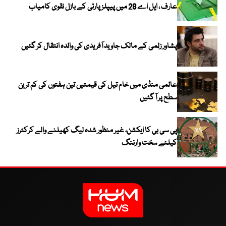
عارف ، ایل اے 28 میں پیپلز پارٹی کے بازل نقوی کامیاب
پشاور زلمی کے مالک جاوید آفریدی کی والدہ انتقال کر گئیں
عالمی منڈی میں خام تیل کی قیمتیں تین ہفتوں کی کم ترین
سطح پر آ گئیں
پی سی بی کا ایکشن، غیر منظور شدہ لیگ کھیلنے والے کرکٹرز
کیلئے سخت وارننگ