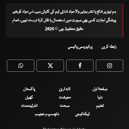
ہم نیوز پر شائع یا نشر ہونے والا مواد ادارتی ٹیم کی کاوش ہے۔ اس مواد کو بغیر
پیشگی اجازت کسی بھی صورت میں استعمال یا نقل کرنا درست نہیں۔ تمام
حقوق محفوظ ہیں © 2026
رابطہ کریں
پرائیویسی پالیسی
WhatsApp
Twitter
Facebook
Faceboo
صفحۂ اول
تازہ ترین
پاکستان
دنیا
معیشت
کھیل
تعلیم
صحت
انٹرٹینمنٹ
ٹیکنالوجی
دلچسپ و عجیب