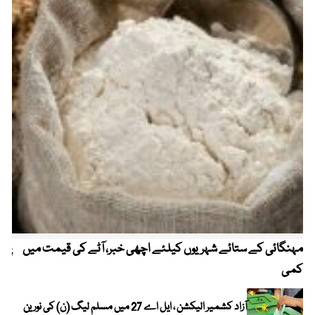
مہنگائی کے ستائے شہریوں کیلئے اچھی خبر، آٹے کی قیمت میں
پیٹ
کمی
آزاد کشمیر الیکشن ، ایل اے 27 میں مسلم لیگ (ن) کی نورین