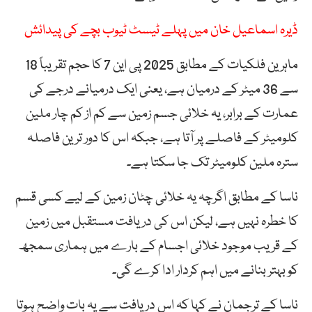
ڈیرہ اسماعیل خان میں پہلے ٹیسٹ ٹیوب بچے کی پیدائش
ماہرین فلکیات کے مطابق 2025 پی این 7 کا حجم تقریباً 18
سے 36 میٹر کے درمیان ہے، یعنی ایک درمیانے درجے کی
عمارت کے برابر، یہ خلائی جسم زمین سے کم از کم چار ملین
کلومیٹر کے فاصلے پر آتا ہے، جبکہ اس کا دور ترین فاصلہ
سترہ ملین کلومیٹر تک جا سکتا ہے۔
ناسا کے مطابق اگرچہ یہ خلائی چٹان زمین کے لیے کسی قسم
کا خطرہ نہیں ہے، لیکن اس کی دریافت مستقبل میں زمین
کے قریب موجود خلائی اجسام کے بارے میں ہماری سمجھ
کو بہتر بنانے میں اہم کردار ادا کرے گی۔
ناسا کے ترجمان نے کہا کہ اس دریافت سے یہ بات واضح ہوتا