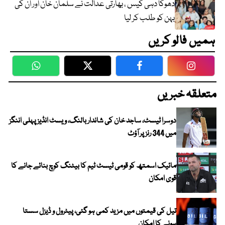
دھوکا دہی کیس ، بھارتی عدالت نے سلمان خان اور ان کی
بہن کو طلب کر لیا
ہمیں فالو کریں
WhatsApp
Twitter
Facebook
Faceboo
متعلقہ خبریں
دوسرا ٹیسٹ، ساجد خان کی شاندار بالنگ، ویسٹ انڈیز پہلی اننگز
میں 344 رنز پر آؤٹ
مائیک اسمتھ کو قومی ٹیسٹ ٹیم کا بیٹنگ کوچ بنائے جانے کا
قوی امکان
تیل کی قیمتوں میں مزید کمی ہو گئی، پیٹرول و ڈیزل سستا
ہونے کا امکان