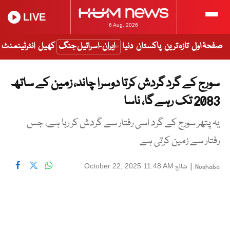
LIVE
6 Aug, 2026
صفحۂ اول
تازہ ترین
پاکستان
دنیا
ایران-اسرائیل جنگ
کھیل
انٹرٹینمنٹ
سورج کے گرد گردش کرتا دوسرا چاند، زمین کے ساتھ
2083 تک رہے گا، ناسا
یہ پتھر سورج کے گرد اسی رفتار سے گردش کر رہا ہے، جس
رفتار سے زمین کرتی ہے
|
شائع
October 22, 2025 11:48 AM
Noshaba