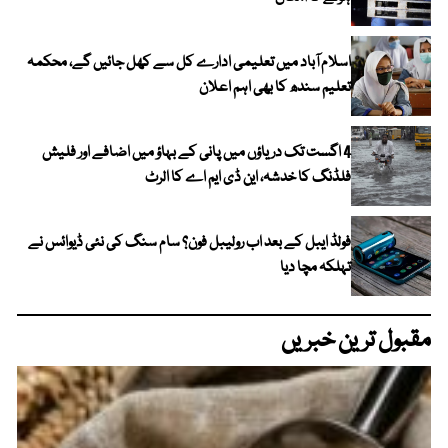
اسلام آباد میں تعلیمی ادارے کل سے کھل جائیں گے، محکمہ
تعلیم سندھ کا بھی اہم اعلان
4 اگست تک دریاؤں میں پانی کے بہاؤ میں اضافے اور فلیش
فلڈنگ کا خدشہ، این ڈی ایم اے کا الرٹ
فولڈ ایبل کے بعد اب رولیبل فون؟ سام سنگ کی نئی ڈیوائس نے
تہلکہ مچا دیا
مقبول ترین خبریں