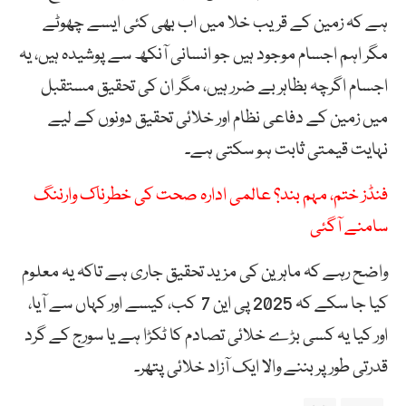
ہے کہ زمین کے قریب خلا میں اب بھی کئی ایسے چھوٹے
مگر اہم اجسام موجود ہیں جو انسانی آنکھ سے پوشیدہ ہیں، یہ
اجسام اگرچہ بظاہر بے ضرر ہیں، مگر ان کی تحقیق مستقبل
میں زمین کے دفاعی نظام اور خلائی تحقیق دونوں کے لیے
نہایت قیمتی ثابت ہو سکتی ہے۔
فنڈز ختم، مہم بند؟ عالمی ادارہ صحت کی خطرناک وارننگ
سامنے آگئی
واضح رہے کہ ماہرین کی مزید تحقیق جاری ہے تاکہ یہ معلوم
کیا جا سکے کہ 2025 پی این 7 کب، کیسے اور کہاں سے آیا،
اور کیا یہ کسی بڑے خلائی تصادم کا ٹکڑا ہے یا سورج کے گرد
قدرتی طور پر بننے والا ایک آزاد خلائی پتھر۔