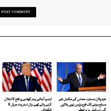
غزہ پلان مسترد، حماس کے مکمل غیر
ٹرمپ آبنائے ہرمز کھلنے پر فتح کا اعلان
مسلح ہونے تک فوج واپس نہیں بلائیں
کرنے والے تھے، وال اسٹریٹ جرنل کا
گے، اسرائیلی وزیراعظم
انکشاف