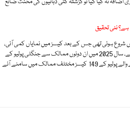
ی اضافہ نہ کیا گیا تو گزشتہ کئی دہائیوں کی محنت ضائع
ہے؟ نئی تحقیق
رہے کہ پولیو کے خاتمے کی عالمی مہم 1988 میں شروع ہوئی تھی جس کے بعد کیسز میں نمایاں کمی آئی،
تاہم وائرس اب بھی افغانستان اور پاکستان میں موجود ہے، سال 2025 میں ان دونوں ممالک سے جنگلی پولیو کے
36 کیسز رپورٹ ہوئے ہیں، جبکہ ویکسین سے پیدا ہونے والے پولیو کے 149 کیسز مختلف ممالک میں سامنے آئے