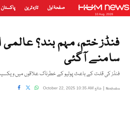
صفحۂ اول
تازہ ترین
پاکستان
10 Aug, 2026
فنڈز ختم، مہم بند؟ عالمی
سامنے آگئی
فنڈز کی قلت کے باعث پولیو کے خطرناک علاقوں میں ویکسینیشن
|
شائع
October 22, 2025 10:35 AM
Noshaba