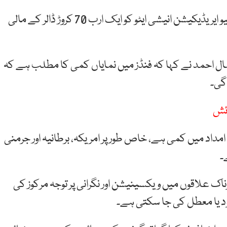
ادارے کے مطابق پولیو کے خلاف عالمی مہم گلوبل پولیو ایریڈیکیشن انیشی ایٹو کو ایک ارب 70 کروڑ ڈالر کے مالی
 جمال احمد نے کہا کہ فنڈز میں نمایاں کمی کا مطلب ہے کہ
گی۔
ائش
مداد میں کمی ہے، خاص طور پر امریکہ، برطانیہ اور جرمنی
۔
ک علاقوں میں ویکسینیشن اور نگرانی پر توجہ مرکوز کی
د یا معطل کی جا سکتی ہے۔