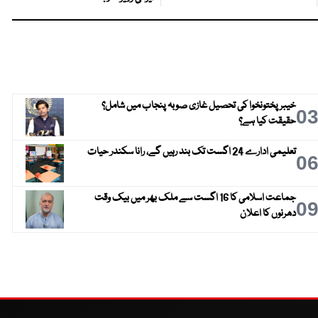
خیبر پختونخوا کی تحصیل غازی صوبہ پنجاب میں شامل؟
0
حقیقت کیا ہے؟
تعلیمی ادارے 24 اگست تک بند رہیں گے، رانا سکندر حیات
0
جماعت اسلامی کا 16 اگست سے ملک بھر میں بیک وقت
0
دھرنوں کا اعلان