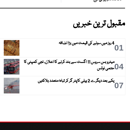
مقبول ترین خبریں
4 روز میں سونے کی قیمت میں بڑا اضافہ
01
میٹرو بس سروس 11 اگست سے بند کرنے کا اعلان، نجی کمپنی کا
04
حتمی نوٹس
یکے بعد دیگرے 2 ہیلی کاپٹر گر کر تباہ؛ متعدد ہلاکتیں
07