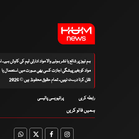
ہم نیوز پر شائع یا نشر ہونے والا مواد ادارتی ٹیم کی کاوش ہے۔ 
مواد کو بغیر پیشگی اجازت کسی بھی صورت میں استعمال یا
نقل کرنا درست نہیں۔ تمام حقوق محفوظ ہیں © 2026
رابطہ کریں
پرائیویسی پالیسی
ہمیں فالو کریں
WhatsApp
Twitter
Facebook
Facebook