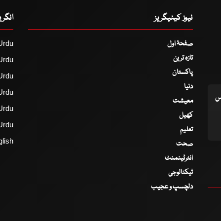
نیوز کیٹیگریز
انگر
صفحۂ اول
Urdu
تازہ ترین
Urdu
پاکستان
Urdu
دنیا
Urdu
اس
معیشت
Urdu
کھیل
Urdu
تعلیم
lish
صحت
انٹرٹینمنٹ
ٹیکنالوجی
دلچسپ و عجیب