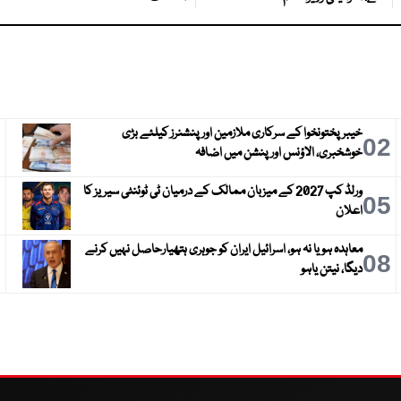
خیبرپختونخوا کے سرکاری ملازمین اور پنشنرز کیلئے بڑی
3
02
خوشخبری، الاؤنس اور پنشن میں اضافہ
ورلڈ کپ 2027 کے میزبان ممالک کے درمیان ٹی ٹوئنٹی سیریز کا
6
05
اعلان
معاہدہ ہو یا نہ ہو، اسرائیل ایران کو جوہری ہتھیارحاصل نہیں کرنے
9
08
دیگا، نیتن یاہو