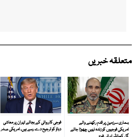
متعلقہ خبریں
فوجی کارروائی کے بجائے تہران پر معاشی
ہماری سرزمین پر قدم رکھنے والے
دباؤ کو ترجیح دے رہے ہیں، امریکی صدر
امریکی فوجیوں کو زندہ نہیں چھوڑا جائے
گا ، کمانڈر ایرانی فوج