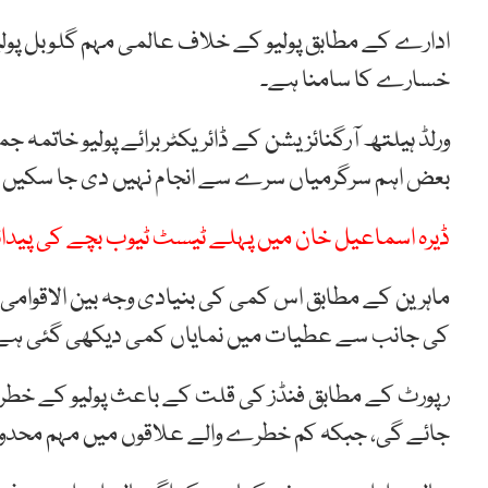
خسارے کا سامنا ہے۔
ورلڈ ہیلتھ آرگنائزیشن کے ڈائریکٹر برائے پولیو خاتمہ
بعض اہم سرگرمیاں سرے سے انجام نہیں دی جا سکیں 
ڈیرہ اسماعیل خان میں پہلے ٹیسٹ ٹیوب بچے کی پید
ماہرین کے مطابق اس کمی کی بنیادی وجہ بین الاقوامی ا
کی جانب سے عطیات میں نمایاں کمی دیکھی گئی ہے
رپورٹ کے مطابق فنڈز کی قلت کے باعث پولیو کے خطرنا
جائے گی، جبکہ کم خطرے والے علاقوں میں مہم محدو