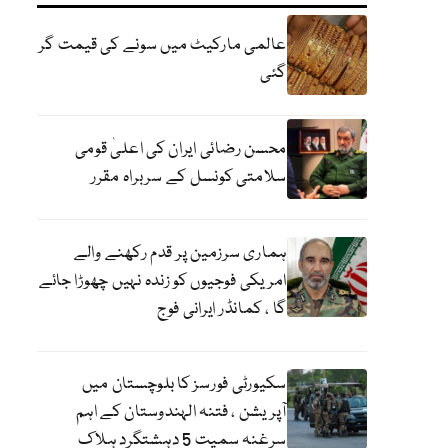
عالمی مارکیٹ میں سونے کی قیمت گر
گئی
محسن رضائی ایران کی اعلیٰ قومی
سلامتی کونسل کے سربراہ مقرر
ہماری سرزمین پر قدم رکھنے والے
امریکی فوجیوں کو زندہ نہیں چھوڑا جائے
گا ، کمانڈر ایرانی فوج
سکیورٹی فورسز کا بلوچستان میں
آپریشن ، فتنہ الہندوستان کے اہم
سرغنہ سمیت 5 دہشتگرد ہلاک