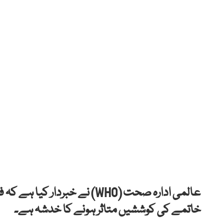
عالمی ادارہ صحت (WHO) نے خبر
خاتمے کی کوششیں متاثر ہونے کا خدشہ ہے۔