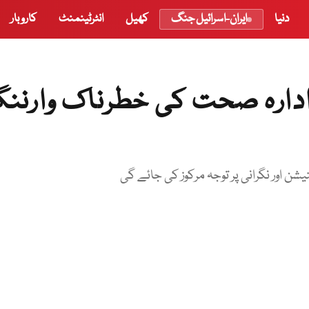
دنیا
ایران-اسرائیل جنگ
کھیل
انٹرٹینمنٹ
کاروبار
 ادارہ صحت کی خطرناک وارنن
 اور نگرانی پر توجہ مرکوز کی جائے گی