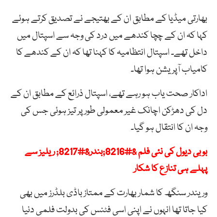
بھارتی میڈیا کے مطابق ان کے بھتیجے نے تصدیق کرتے ہوئے
کہا کہ ان کے چچا کندھے میں درد کی وجہ سے اسپتال میں
داخل تھے۔ اسپتال انتظامیہ کا کہنا تھا کہ ان کے کندھے کا
کامیاب آپریشن ہوا تھا۔
اداکار صحت یاب ہو رہے تھے، اسپتال ذرائع کے مطابق ان کے
دل کی دھڑکن اچانک غیر معمولی طور پر تیز ہوئی جس کی
وجہ ان کا انتقال ہو گیا۔
بوبی دیول کی نئی فلم &#8216;بندر&#8217; ریلیز سے
پہلے ہی تنازع کا شکار
وریندر سنگھ کا شمار بھارت کے ممتاز باڈی بلڈرز میں بھی
کیا جاتا تھا انہوں نے اپنی اسی فٹنس کی بدولت فلمی دنیا