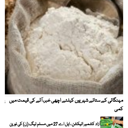
مہنگائی کے ستائے شہریوں کیلئے اچھی خبر، آٹے کی قیمت میں
پیٹ
کمی
آزاد کشمیر الیکشن ، ایل اے 27 میں مسلم لیگ (ن) کی نورین