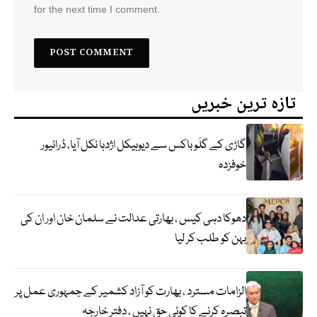
for the next time I comment.
تازہ ترین خبریں
گاڑی کے گلَو باکس سے دیوہیکل اژدہا نکل آیا، ڈرائیور
خوفزدہ
دھوکا دہی کیس ، بھارتی عدالت نے سلمان خان اور ان کی
بہن کو طلب کر لیا
الزامات مسترد ، بھارت کو آزاد کشمیر کے جمہوری عمل پر
تبصرہ کرنے کا کوئی حق نہیں ، دفتر خارجہ