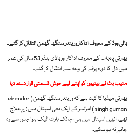
بالی ووڈ کے معروف اداکار وریندر سنگھ گھمن انتقال کر گئے۔
بھارتی پنجاب کے معروف اداکار اور باڈی بلڈر 53 سال کی عمر
میں دل کا دورہ پڑنے کی وجہ سے انتقال کر گئے۔
منیب بٹ نے بیٹیوں کو اپنے لیے خوش قسمتی قرار دے دیا
بھارتی میڈیا کا کہنا ہے کہ وریندر سنگھ گھمن ( virender
singh guman ) امرتسر کے ایک نجی اسپتال میں زیرِ علاج
تھے، انہیں اسپتال میں ہی اچانک ہارٹ اٹیک ہوا جس سے وہ
جانبر نہ ہو سکے۔