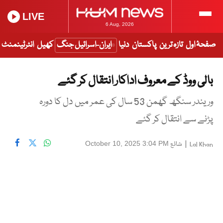
LIVE
6 Aug, 2026
صفحۂ اول
تازہ ترین
پاکستان
دنیا
ایران-اسرائیل جنگ
کھیل
انٹرٹینمنٹ
بالی ووڈ کے معروف اداکار انتقال کر گئے
وریندر سنگھ گھمن 53 سال کی عمر میں دل کا دورہ
پڑنے سے انتقال کر گئے
|
شائع
October 10, 2025 3:04 PM
Lal Khan