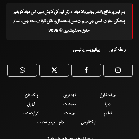
ہم نیوز پر شائع یا نشر ہونے والا مواد ادارتی ٹیم کی کاوش ہے۔ اس مواد کو بغیر
پیشگی اجازت کسی بھی صورت میں استعمال یا نقل کرنا درست نہیں۔ تمام
حقوق محفوظ ہیں © 2026
رابطہ کریں
پرائیویسی پالیسی
WhatsApp
Twitter
Facebook
Faceboo
صفحۂ اول
تازہ ترین
پاکستان
دنیا
معیشت
کھیل
تعلیم
صحت
انٹرٹینمنٹ
ٹیکنالوجی
دلچسپ و عجیب
Pakistan News in Urdu