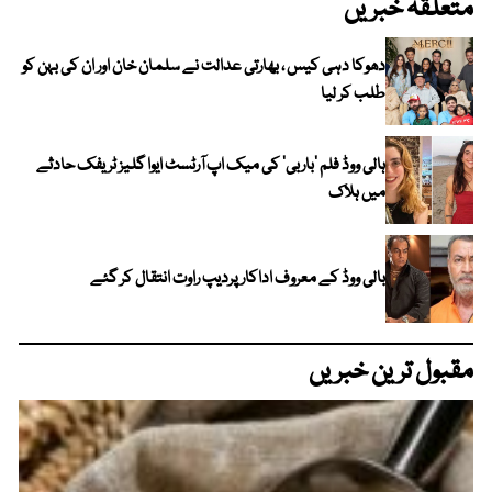
متعلقہ خبریں
دھوکا دہی کیس ، بھارتی عدالت نے سلمان خان اور ان کی بہن کو
طلب کر لیا
ہالی ووڈ فلم ’باربی‘ کی میک اپ آرٹسٹ ایوا گلیز ٹریفک حادثے
میں ہلاک
بالی ووڈ کے معروف اداکار پردیپ راوت انتقال کر گئے
مقبول ترین خبریں