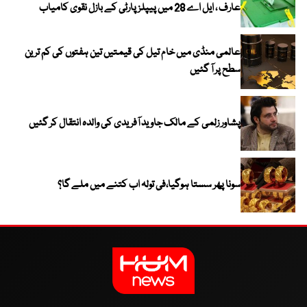
عارف ، ایل اے 28 میں پیپلز پارٹی کے بازل نقوی کامیاب
عالمی منڈی میں خام تیل کی قیمتیں تین ہفتوں کی کم ترین
سطح پر آ گئیں
پشاور زلمی کے مالک جاوید آفریدی کی والدہ انتقال کر گئیں
سونا پھر سستا ہوگیا،فی تولہ اب کتنے میں ملے گا؟