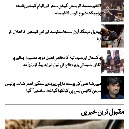
لاانفورسمنٹ انویسٹی گیشن سنٹر کے قیام کیلئے پائلٹ
پراجیکٹ شروع کرنے کا فیصلہ
پیٹرول مہنگا، ڈیزل سستا، حکومت نے نئی قیمتوں کا اعلان کر
دیا
پاکستان اور صومالیہ کا دفاعی تعاون مزید مضبوط بنانے پر
اتفاق، صومالی وزیر دفاع کی نیول اور ایئرہیڈ کوارٹرز آمد
میر رضا علی کی پوسٹ مارٹم رپورٹ پر سنگین اعتراضات، پولیس
سرجن کا ایس ایس پی کو لکھا گیا خط سامنے آ گیا
مقبول ترین خبریں