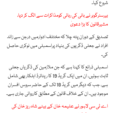
شروع کیا۔
بیرسٹرگوہر نے بانی کی رہائی کومذاکرات سے الگ کر دیا،
مشیرقانون کا بڑا دعویٰ
تصدیق کے دوران پتہ چلا کہ مختلف ادوارمیں درجن سے زائد
افراد نے جعلی ڈگریوں کی بنیاد پراسمبلی میں نوکری حاصل
کی۔
اسمبلی ذرائع کا کہنا ہے کہ جن ملازمین کی ڈگریاں جعلی
ثابت ہوئیں، ان میں ایک گریڈ 19 کا ریٹائرڈ اہلکار بھی شامل
ہے، جب کہ دیگر میں گریڈ 18 تک کے حاضر سروس افسران
موجود ہیں۔ ان کے خلاف قانون کے مطابق کارروائی جاری ہے۔
اے ٹی سی لاہور نے علیمہ خان کے بیٹے شاہ ریز خان کی