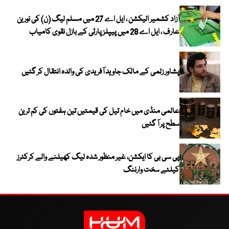
آزاد کشمیر الیکشن ، ایل اے 27 میں مسلم لیگ (ن) کی نورین
عارف ، ایل اے 28 میں پیپلز پارٹی کے بازل نقوی کامیاب
پشاور زلمی کے مالک جاوید آفریدی کی والدہ انتقال کر گئیں
عالمی منڈی میں خام تیل کی قیمتیں تین ہفتوں کی کم ترین
سطح پر آ گئیں
پی سی بی کا ایکشن، غیر منظور شدہ لیگ کھیلنے والے کرکٹرز
کیلئے سخت وارننگ