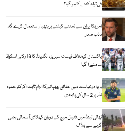
فی تولہ کتنے کا ہو گیا؟
امریکا ایران سے نمٹنے کیلئے ہر ہتھیار استعمال کرے گا،
نائب صدر
پاکستان کیخلاف ٹیسٹ سیریز ، انگلینڈ کا 16 رکنی اسکواڈ
سامنے آ گیا
ویزا درخواست میں حقائق چھپانےکا الزام ثابت؛ کرکٹر حمزہ
نذر پر 2 سال کی پابندی
تھائی لینڈ میں فٹبال میچ کے دوران کھلاڑی آسمانی بجلی
گرنے سے ہلاک