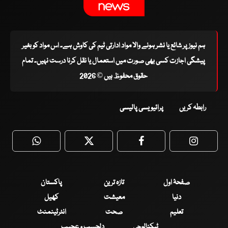
ہم نیوز پر شائع یا نشر ہونے والا مواد ادارتی ٹیم کی کاوش ہے۔ اس مواد کو بغیر
پیشگی اجازت کسی بھی صورت میں استعمال یا نقل کرنا درست نہیں۔ تمام
حقوق محفوظ ہیں © 2026
رابطہ کریں
پرائیویسی پالیسی
WhatsApp
Twitter
Facebook
Faceboo
صفحۂ اول
تازہ ترین
پاکستان
دنیا
معیشت
کھیل
تعلیم
صحت
انٹرٹینمنٹ
ٹیکنالوجی
دلچسپ و عجیب