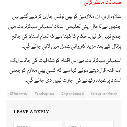
ضمانت منظورکرلی
علاوہ ازیں، ان ملازمین کو بھی نوٹس جاری کر دیے گئے ہیں
جنہوں نے تاحال اپنی تعلیمی اسناد اسمبلی سیکرٹریٹ میں
جمع نہیں کرائیں۔ حکام کا کہنا ہے کہ تمام اسناد کی جانچ
پڑتال کے بعد مزید کارروائی عمل میں لائی جائے گی۔
اسمبلی سیکرٹریٹ نے اس اقدام کو شفافیت کی جانب ایک
اہم قدم قرار دیتے ہوئے کہا ہے کہ کسی بھی ملازم کو جعلی
اسناد پر عہدہ رکھنے کی اجازت نہیں دی جائے گی۔
KPAssembly
FakeDegrees
DegreeScandal
CorruptionWatch
LEAVE A REPLY