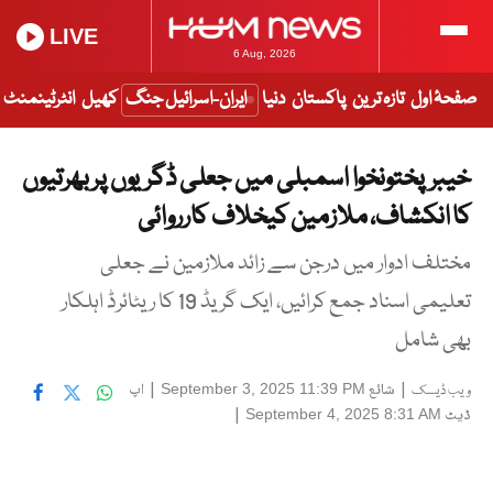
LIVE
6 Aug, 2026
صفحۂ اول
تازہ ترین
پاکستان
دنیا
ایران-اسرائیل جنگ
کھیل
انٹرٹینمنٹ
خیبرپختونخوا اسمبلی میں جعلی ڈگریوں پربھرتیوں
کا انکشاف، ملازمین کیخلاف کارروائی
مختلف ادوار میں درجن سے زائد ملازمین نے جعلی
تعلیمی اسناد جمع کرائیں، ایک گریڈ 19 کا ریٹائرڈ اہلکار
بھی شامل
|
شائع
|
اپ
September 3, 2025 11:39 PM
ویب ڈیسک
ڈیٹ
|
September 4, 2025 8:31 AM