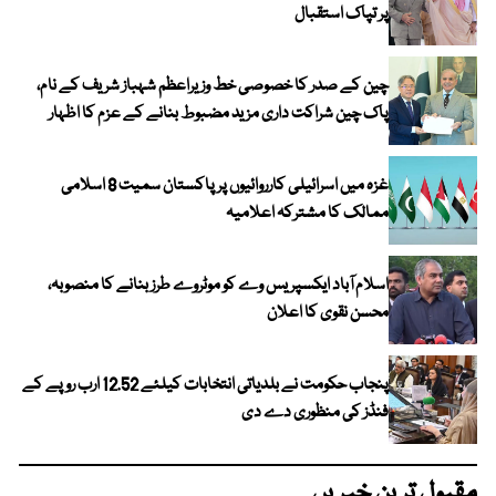
پر تپاک استقبال
چین کے صدر کا خصوصی خط وزیراعظم شہباز شریف کے نام،
پاک چین شراکت داری مزید مضبوط بنانے کے عزم کا اظہار
غزہ میں اسرائیلی کارروائیوں پر پاکستان سمیت 8 اسلامی
ممالک کا مشترکہ اعلامیہ
اسلام آباد ایکسپریس وے کو موٹروے طرز بنانے کا منصوبہ،
محسن نقوی کا اعلان
پنجاب حکومت نے بلدیاتی انتخابات کیلئے 12.52 ارب روپے کے
فنڈز کی منظوری دے دی
مقبول ترین خبریں