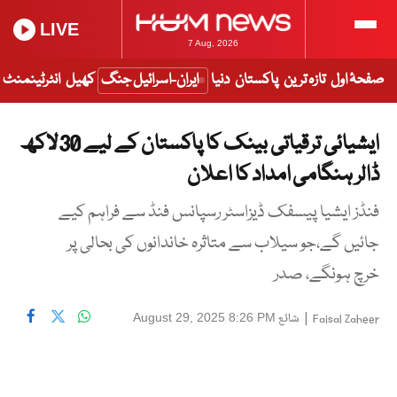
LIVE
7 Aug, 2026
صفحۂ اول
تازہ ترین
پاکستان
دنیا
ایران-اسرائیل جنگ
کھیل
انٹرٹینمنٹ
ایشیائی ترقیاتی بینک کا پاکستان کے لیے 30لاکھ
ڈالر ہنگامی امداد کا اعلان
فنڈز ایشیا پیسفک ڈیزاسٹر رسپانس فنڈ سے فراہم کیے
جائیں گے،جو سیلاب سے متاثرہ خاندانوں کی بحالی پر
خرچ ہونگے، صدر
|
شائع
August 29, 2025 8:26 PM
Faisal Zaheer