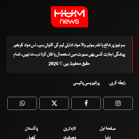
ہم نیوز پر شائع یا نشر ہونے والا مواد ادارتی ٹیم کی کاوش ہے۔ اس مواد کو بغیر
پیشگی اجازت کسی بھی صورت میں استعمال یا نقل کرنا درست نہیں۔ تمام
حقوق محفوظ ہیں © 2026
رابطہ کریں
پرائیویسی پالیسی
WhatsApp
Twitter
Facebook
Faceboo
صفحۂ اول
تازہ ترین
پاکستان
دنیا
معیشت
کھیل