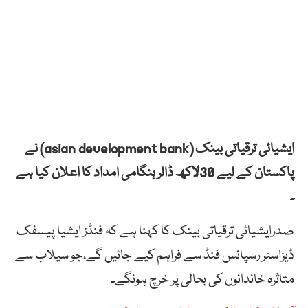
ایشیائی ترقیاتی بینک (asian development bank) نے
پاکستان کے لیے 30لاکھ ڈالر ہنگامی امداد کا اعلان کیا ہے
۔
صدرایشیائی ترقیاتی بینک کا کہنا ہے کہ فنڈز ایشیا پیسفک
ڈیزاسٹر رسپانس فنڈ سے فراہم کیے جائیں گے،جو سیلاب سے
متاثرہ خاندانوں کی بحالی پر خرچ ہونگے۔