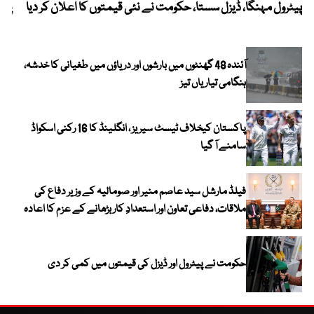
پیٹرول مہنگا، ڈیزل سستا، حکومت نے نئی قیمتوں کا اعلان کر دیا
پنج
آئندہ 48 گھنٹوں میں بارشوں اور دریاؤں میں طغیانی کا خدشہ،
ہنگامی تیاریاں تیز
پاکستان کیخلاف ٹیسٹ سیریز ، انگلینڈ کا 16 رکنی اسکواڈ
سامنے آ گیا
فیلڈ مارشل سید عاصم منیر اور صومالیہ کے وزیر دفاع کی
ملاقات، دفاعی تعاون اور استعدادِ کار بڑھانے کے عزم کا اعادہ
حکومت نے پیٹرول اور ڈیزل کی قیمتوں میں کمی کر دی