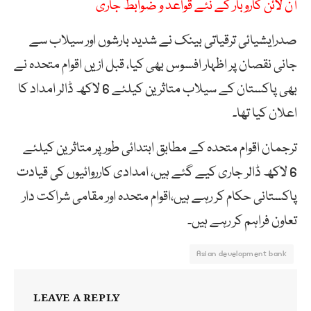
آن لائن کاروبار کے نئے قواعد و ضوابط جاری
صدرایشیائی ترقیاتی بینک نے شدید بارشوں اور سیلاب سے
جانی نقصان پر اظہار افسوس بھی کیا، قبل ازیں اقوام متحدہ نے
بھی پاکستان کے سیلاب متاثرین کیلئے 6 لاکھ ڈالر امداد کا
اعلان کیا تھا۔
ترجمان اقوام متحدہ کے مطابق ابتدائی طور پر متاثرین کیلئے
6 لاکھ ڈالر جاری کیے گئے ہیں، امدادی کارروائیوں کی قیادت
پاکستانی حکام کر رہے ہیں،اقوام متحدہ اور مقامی شراکت دار
تعاون فراہم کر رہے ہیں۔
Asian development bank
LEAVE A REPLY