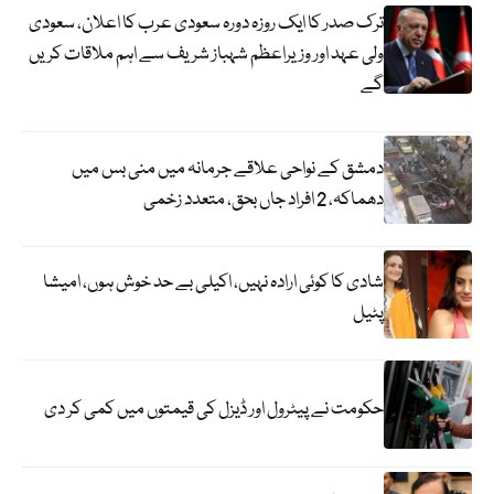
ترک صدر کا ایک روزہ دورہ سعودی عرب کا اعلان، سعودی
ولی عہد اور وزیراعظم شہباز شریف سے اہم ملاقات کریں
گے
دمشق کے نواحی علاقے جرمانہ میں منی بس میں
دھماکہ، 2 افراد جاں بحق، متعدد زخمی
شادی کا کوئی ارادہ نہیں، اکیلی بے حد خوش ہوں، امیشا
پٹیل
حکومت نے پیٹرول اور ڈیزل کی قیمتوں میں کمی کر دی