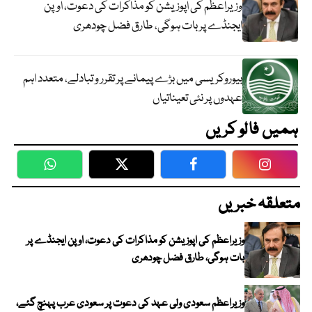
وزیراعظم کی اپوزیشن کو مذاکرات کی دعوت، اوپن
ایجنڈے پر بات ہوگی، طارق فضل چودھری
بیوروکریسی میں بڑے پیمانے پر تقرر و تبادلے، متعدد اہم
عہدوں پر نئی تعیناتیاں
ہمیں فالو کریں
WhatsApp
Twitter
Facebook
Faceboo
متعلقہ خبریں
وزیراعظم کی اپوزیشن کو مذاکرات کی دعوت، اوپن ایجنڈے پر
بات ہوگی، طارق فضل چودھری
وزیراعظم سعودی ولی عہد کی دعوت پر سعودی عرب پہنچ گئے،