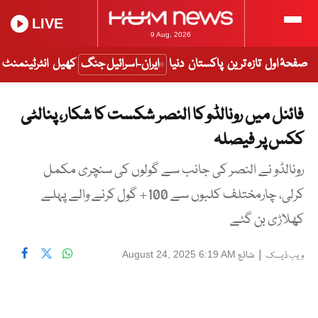
LIVE
9 Aug, 2026
صفحۂ اول
تازہ ترین
پاکستان
دنیا
ایران-اسرائیل جنگ
کھیل
انٹرٹینمنٹ
فائنل میں رونالڈو کا النصر شکست کا شکار، پنالٹی
ککس پر فیصلہ
رونالڈو نے النصر کی جانب سے گولوں کی سنچری مکمل
کرلی، چارمختلف کلبوں سے 100+ گول کرنے والے پہلے
کھلاڑی بن گئے
|
شائع
August 24, 2025 6:19 AM
ویب ڈیسک