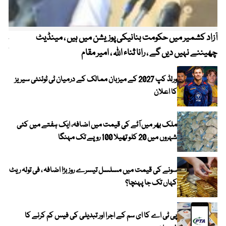
آزاد کشمیر میں حکومت بنانیکی پوزیشن میں ہیں ، مینڈیٹ
عوا
چھیننے نہیں دیں گے ، رانا ثناء اللہ ، امیر مقام
کم
ورلڈ کپ 2027 کے میزبان ممالک کے درمیان ٹی ٹوئنٹی سیریز
کا اعلان
ملک بھر میں آٹے کی قیمت میں اضافہ، ایک ہفتے میں کئی
شہروں میں 20 کلو تھیلا 100 روپے تک مہنگا
سونے کی قیمت میں مسلسل تیسرے روز بڑا اضافہ ، فی تولہ ریٹ
کہاں تک جا پہنچا؟
پی ٹی اے کا ای سم کے اجرا اور تبدیلی کی فیس کم کرنے کا