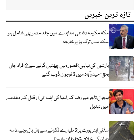
تازہ ترین خبریں
مکہ مکرمہ دفاعی معاہدے میں جلد مصر بھی شامل ہو
سکتا ہے، ترک وزیر خارجہ
بارشوں کی تباہی؛ قصور میں چھتیں گرنے سے 2 افراد جاں
بحق؛ حیدرآباد میں 3 نوجوان ڈوب گئے
نوجوان تاجر میر رضا کے اغوا کی ایف آئی آر قتل کے مقدمے
میں تبدیل
سڈنی ایئرپورٹ پر 2 طیارے ٹکرانے سے بال بال بچے، ذمہ
داران کے خلاف تحقیقات شروع