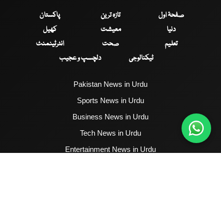
صفحۂ اول
تازہ ترین
پاکستان
دنیا
معیشت
کھیل
تعلیم
صحت
انٹرٹینمنٹ
ٹیکنالوجی
دلچسپ و عجیب
Pakistan News in Urdu
Sports News in Urdu
Business News in Urdu
Tech News in Urdu
Entertainment News in Urdu
Health News in Urdu
Hum News English