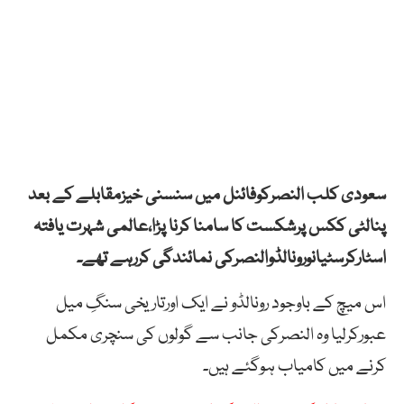
سعودی کلب النصرکوفائنل میں سنسنی خیزمقابلے کے بعد
پنالٹی ککس پرشکست کا سامنا کرنا پڑا،عالمی شہرت یافتہ
اسٹارکرسٹیانورونالڈوالنصرکی نمائندگی کررہے تھے۔
اس میچ کے باوجود رونالڈو نے ایک اورتاریخی سنگِ میل
عبورکرلیا وہ النصرکی جانب سے گولوں کی سنچری مکمل
کرنے میں کامیاب ہوگئے ہیں۔