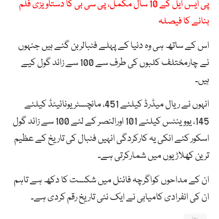
پی ایس ایل کے 10 سال مکمل، پی سی بی کا دستاویزی فلم
بنانے کا فیصلہ
اس کے ساتھ ہی وہ دنیا کے پہلے فٹبالربن گئے ہیں جنہوں
نے چارمختلف کلبوں کی طرف سے 100 سے زائد گول کیے
ہیں۔
انہوں نے ریال میڈرڈ کیلئے 451، مانچسٹر یونائیٹڈ کیلئے
145، یووینٹس کیلئے 101 اورالنصر کے لئے 100 سے زائد گول
اسکور کئے انکی یہ کارکردگی انہیں فٹبال کی تاریخ کے عظیم
ترین کھلاڑیوں میں شمارکرتی ہے۔
ان کے مداحوں کواگرچہ فائنل میں شکست کا دکھ ہے تاہم
ان کی انفرادی کامیابی نے ایک نئی تاریخ رقم کردی ہے۔