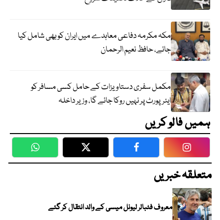
مکہ مکرمہ دفاعی معاہدے میں ایران کو بھی شامل کیا
جائے، حافظ نعیم الرحمان
مکمل سفری دستاویزات کے حامل کسی مسافر کو
ایئرپورٹ پر نہیں روکا جائے گا، وزیر داخلہ
ہمیں فالو کریں
WhatsApp
Twitter
Facebook
Faceboo
متعلقہ خبریں
معروف فٹبالر لیونل میسی کے والد انتقال کر گئے