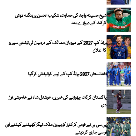
شیخ حسینہ واجد کی حمایت، شکیب الحسن پر بنگلہ دیش
کرکٹ کے دروازے بند
ورلڈ کپ 2027 کے میزبان ممالک کے درمیان ٹی ٹوئنٹی سیریز
کا اعلان
افغانستان 2027 ورلڈ کپ کے لیے کوالیفائی کرگیا
پاکستان کرکٹ چھوڑنے کی خبریں، خوشدل شاہ نے خاموشی توڑ
دی
پی سی بی نے قومی کرکٹرز کو بیرون ملک لیگز کھیلنے کیلئے این
او سی جاری کر دیئے