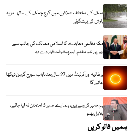
ملک کے مختلف علاقوں میں گرج چمک کے ساتھ مزید
بارش کی پیشگوئی
مکہ دفاعی معاہدے کا اسلامی ممالک کی جانب سے
بھرپور خیرمقدم، اہم پیشرفت قرار دے دیا
برطانیہ اور آئرلینڈ میں 27 سال بعد نایاب سورج گرہن دیکھا
جائے گا
ہم صبر کر رہے ہیں، ہمارے صبر کا امتحان نہ لیا جائے،
بلاول بھٹو
ہمیں فالو کریں