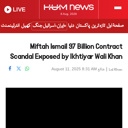
LIVE
8 Aug, 2026
صفحۂ اول
تازہ ترین
پاکستان
دنیا
ایران-اسرائیل جنگ
کھیل
انٹرٹینمنٹ
Miftah Ismail 97 Billion Contract
Scandal Exposed by Ikhtiyar Wali Khan
|
شائع
August 11, 2025 8:31 AM
Lal Khan