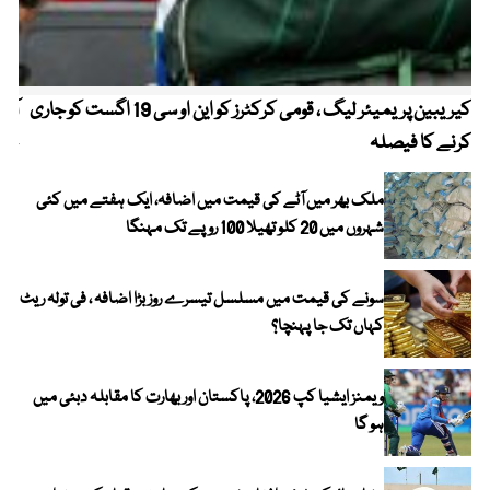
کیریبین پریمیئر لیگ ، قومی کرکٹرز کو این او سی 19 اگست کو جاری
آز
کرنے کا فیصلہ
چھی
ملک بھر میں آٹے کی قیمت میں اضافہ، ایک ہفتے میں کئی
شہروں میں 20 کلو تھیلا 100 روپے تک مہنگا
سونے کی قیمت میں مسلسل تیسرے روز بڑا اضافہ ، فی تولہ ریٹ
کہاں تک جا پہنچا؟
ویمنز ایشیا کپ 2026، پاکستان اور بھارت کا مقابلہ دبئی میں
ہو گا