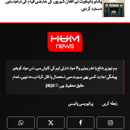
پشاور ہائیکورٹ نے افغان شہریوں کی عارضی قیام کی درخواستیں
مسترد کر دیں
ہم نیوز پر شائع یا نشر ہونے والا مواد ادارتی ٹیم کی کاوش ہے۔ اس مواد کو بغیر
پیشگی اجازت کسی بھی صورت میں استعمال یا نقل کرنا درست نہیں۔ تمام
حقوق محفوظ ہیں © 2026
رابطہ کریں
پرائیویسی پالیسی
WhatsApp
Twitter
Facebook
Faceboo