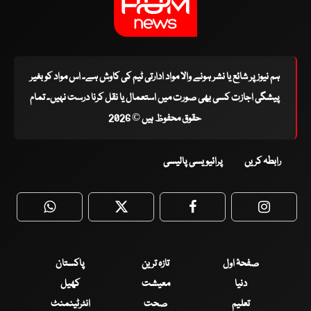
ہم نیوز پر شائع یا نشر ہونے والا مواد ادارتی ٹیم کی کاوش ہے۔ اس مواد کو بغیر
پیشگی اجازت کسی بھی صورت میں استعمال یا نقل کرنا درست نہیں۔ تمام
حقوق محفوظ ہیں © 2026
رابطہ کریں
پرائیویسی پالیسی
WhatsApp
Twitter
Facebook
Faceboo
صفحۂ اول
تازہ ترین
پاکستان
دنیا
معیشت
کھیل
تعلیم
صحت
انٹرٹینمنٹ