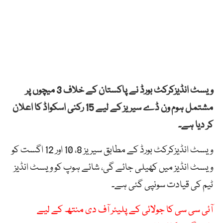
ویسٹ انڈیزکرکٹ بورڈ نے پاکستان کے خلاف 3 میچوں پر
مشتمل ہوم ون ڈے سیریز کے لیے 15 رکنی اسکواڈ کا اعلان
کر دیا ہے۔
ویسٹ انڈیزکرکٹ بورڈ کے مطابق سیریز 8، 10 اور 12 اگست کو
ویسٹ انڈیز میں کھیلی جائے گی، شائے ہوپ کو ویسٹ انڈیز
ٹیم کی قیادت سونپی گئی ہے۔
آئی سی سی کا جولائی کے پلیئر آف دی منتھ کے لیے