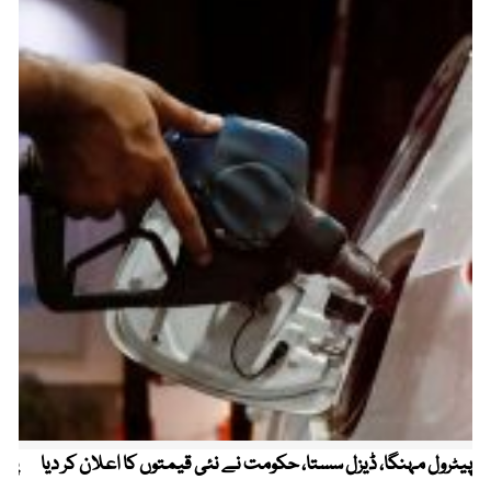
پیٹرول مہنگا، ڈیزل سستا، حکومت نے نئی قیمتوں کا اعلان کر دیا
پنج