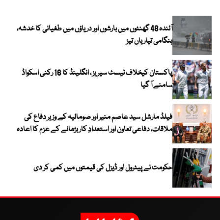
آئندہ 48 گھنٹوں میں بارشوں اور دریاؤں میں طغیانی کا خدشہ،
ہنگامی تیاریاں تیز
پاکستان کیخلاف ٹیسٹ سیریز ، انگلینڈ کا 16 رکنی اسکواڈ
سامنے آ گیا
فیلڈ مارشل سید عاصم منیر اور صومالیہ کے وزیر دفاع کی
ملاقات، دفاعی تعاون اور استعدادِ کار بڑھانے کے عزم کا اعادہ
حکومت نے پیٹرول اور ڈیزل کی قیمتوں میں کمی کر دی