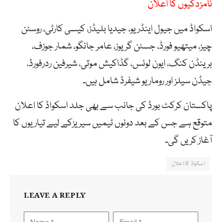
نامزدگیوں کا اعلان
اسکواڈ میں جیول اینڈریو، جیدیا بلیڈز، کیسی کارٹی، روسٹن
چیز، میتھیو فورڈ، جسٹن گریوز، عامر جانگو، شمار جوزف،
برینڈن کنگ، ایون لوئس، گڈاکیش موتی، شیرفین ردرفورڈ،
جیڈن سیلز اور روماریو شیفرڈ شامل ہیں۔
پاکستان کرکٹ بورڈ کی جانب سے بھی جلد اسکواڈ کا اعلان
متوقع ہے جس کے بعد دونوں ٹیمیں سیریزکے لیے تیاریوں کا
آغاز کریں گی۔
اسکواڈ کا اعلان
LEAVE A REPLY