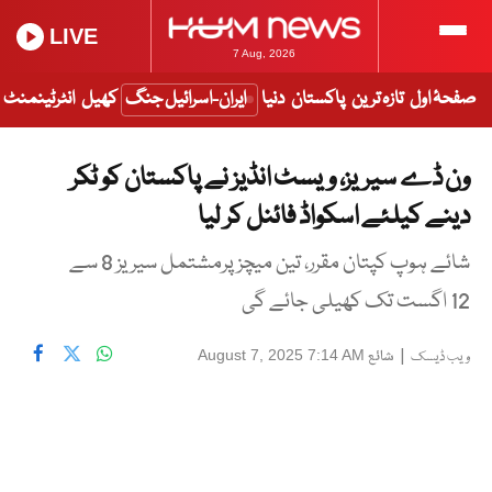
LIVE
7 Aug, 2026
صفحۂ اول
تازہ ترین
پاکستان
دنیا
ایران-اسرائیل جنگ
کھیل
انٹرٹینمنٹ
ون ڈے سیریز، ویسٹ انڈیز نے پاکستان کو ٹکر
دینے کیلئے اسکواڈ فائنل کر لیا
شائے ہوپ کپتان مقرر، تین میچز پرمشتمل سیریز 8 سے
12 اگست تک کھیلی جائے گی
|
شائع
August 7, 2025 7:14 AM
ویب ڈیسک