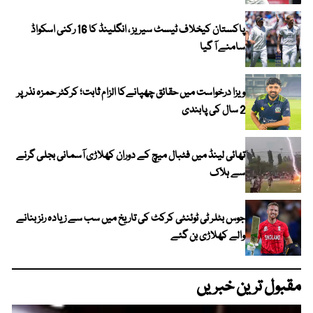
پاکستان کیخلاف ٹیسٹ سیریز ، انگلینڈ کا 16 رکنی اسکواڈ
سامنے آ گیا
ویزا درخواست میں حقائق چھپانےکا الزام ثابت؛ کرکٹر حمزہ نذر پر
2 سال کی پابندی
تھائی لینڈ میں فٹبال میچ کے دوران کھلاڑی آسمانی بجلی گرنے
سے ہلاک
جوس بٹلر ٹی ٹوئنٹی کرکٹ کی تاریخ میں سب سے زیادہ رنز بنانے
والے کھلاڑی بن گئے
مقبول ترین خبریں