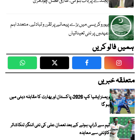
ایجنڈے پر بات ہوگی، طارق فضل چودھری
بیوروکریسی میں بڑے پیمانے پر تقرر و تبادلے، متعدد اہم
عہدوں پر نئی تعیناتیاں
ہمیں فالو کریں
WhatsApp
Twitter
Facebook
Faceboo
متعلقہ خبریں
ویمنز ایشیا کپ 2026، پاکستان اور بھارت کا مقابلہ دبئی میں
ہو گا
ٹیم سے ڈراپ ہونے کے بعد نعمان علی کی نئی اننگز، لنکاشائر
کاؤنٹی سے معاہدہ