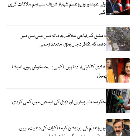
ولی عہد اور وزیراعظم شہباز شریف سے اہم ملاقات کریں
گے
دمشق کے نواحی علاقے جرمانہ میں منی بس میں
دھماکہ، 2 افراد جاں بحق، متعدد زخمی
شادی کا کوئی ارادہ نہیں، اکیلی بے حد خوش ہوں، امیشا
پٹیل
حکومت نے پیٹرول اور ڈیزل کی قیمتوں میں کمی کر دی
وزیراعظم کی اپوزیشن کو مذاکرات کی دعوت، اوپن