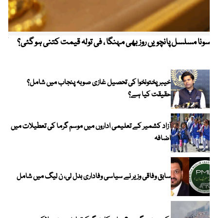
سونا مسلسل پانچویں روز بھی مہنگا ، فی تولہ قیمت کتنی ہو گئی؟
کولم
خیبر پختونخوا کی تحصیل غازی صوبہ پنجاب میں شامل؟
حقیقت کیا ہے؟
آزاد کشمیر کے تعلیمی اداروں میں موسم گرما کی تعطیلات میں
اضافہ
سابق وفاقی وزیر نے سیاسی وفاداری بدل لی، ن لیگ میں شامل