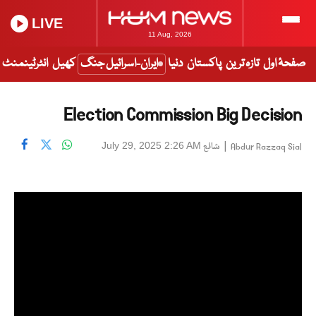
LIVE
11 Aug, 2026
صفحۂ اول
تازہ ترین
پاکستان
دنیا
ایران-اسرائیل جنگ
کھیل
انٹرٹینمنٹ
Election Commission Big Decision
|
شائع
July 29, 2025 2:26 AM
Abdur Razzaq Sial