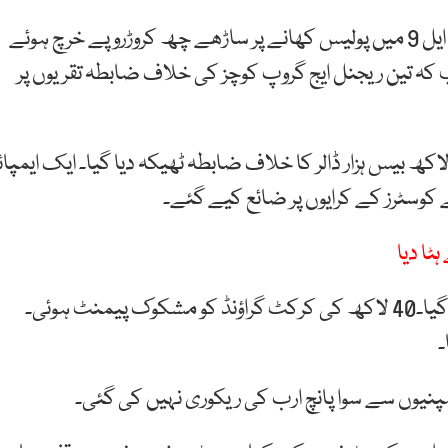
آڈٹ رپورٹ 2024-25 میں انکشاف ہوا ہے کہ پی ایس ایل 9 میں پولیس کھانے پر ساڑھے چھ کروڑروپے خرچ ہوئے
 کہ تین ریجنل ایج گروپ کوچز کی خلاف ضابطہ تقریوں پر
ھ بیس ہزار ڈالر کا خلاف ضابطہ ٹھیکہ دیا گیا۔ ایک ایمپائر
ا دیا
مختلف کمپنیوں کو 19کروڑ کا خلاف ضابطہ ٹھیکہ دیا گیا۔40 لاکھ کی کرکٹ گراؤنڈ کو مشکوک پیمنٹ ہوئی۔
۔
پنیوں سے سوا پانچ ارب کی ریکوری نہیں کی گئی۔