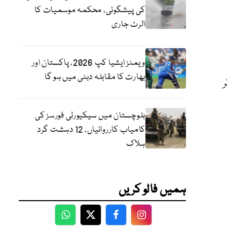
کی پیشگوئی، محکمہ موسمیات کا
الرٹ جاری
ویمنز ایشیا کپ 2026، پاکستان اور
بھارت کا مقابلہ دبئی میں ہو گا
بلوچستان میں سیکیورٹی فورسز کی
کامیاب کارروائیاں، 12 دہشت گرد
ہلاک
ہمیں فالو کریں
WhatsApp
Twitter
Facebook
Facebook