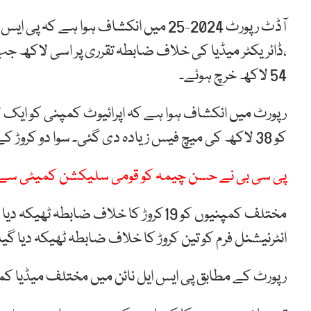
،ڈائریکٹر میڈیا کی خلاف ضابطہ تقرری پر اسی لاکھ جب
54 لاکھ خرچ ہوئے۔
رپورٹ میں انکشاف ہوا ہے کہ اپرائیوٹ کمپنی کو ایک لاک
کو 38 لاکھ کی میچ فیس زیادہ دی گئی۔ سوا دو کروڑ کے کوسٹرز کے کرایوں پر ضائع کیے گئے۔
پی سی بی نے حسن چیمہ کو قومی سلیکشن کمیٹی سے ہٹ
انٹرنیشنل فرم کو تین کروڑ کا خلاف ضابطہ ٹھیکہ دیا گیا
رپورٹ کے مطابق پی ایس ایل نائن میں مختلف میڈیا کم