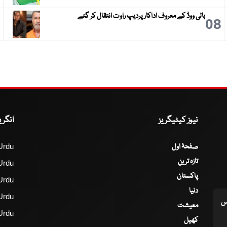
بالی ووڈ کے معروف اداکار پردیپ راوت انتقال کر گئے
9
08
نیوز کیٹیگریز
انگر
صفحۂ اول
Urdu
تازہ ترین
Urdu
پاکستان
Urdu
دنیا
Urdu
اس
معیشت
Urdu
کھیل