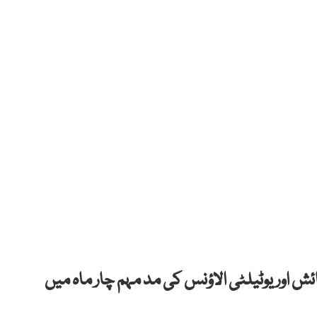
 اور یوٹیلٹی الاؤنس کی مد مہم چار ماہ میں