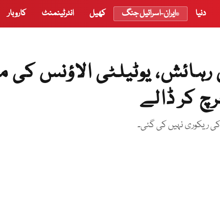
دنیا
ایران-اسرائیل جنگ
کھیل
انٹرٹینمنٹ
کاروبار
رہائش، یوٹیلٹی الاؤنس کی م
کی ریکوری نہیں کی گئی۔