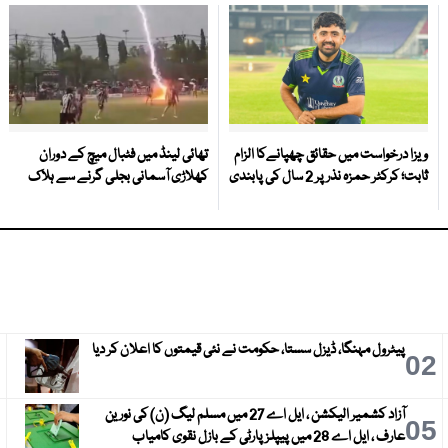
ویزا درخواست میں حقائق چھپانےکا الزام
تھائی لینڈ میں فٹبال میچ کے دوران
ثابت؛ کرکٹر حمزہ نذر پر 2 سال کی پابندی
کھلاڑی آسمانی بجلی گرنے سے ہلاک
پیٹرول مہنگا، ڈیزل سستا، حکومت نے نئی قیمتوں کا اعلان کر دیا
3
02
آزاد کشمیر الیکشن ، ایل اے 27 میں مسلم لیگ (ن) کی نورین
6
05
عارف ، ایل اے 28 میں پیپلز پارٹی کے بازل نقوی کامیاب