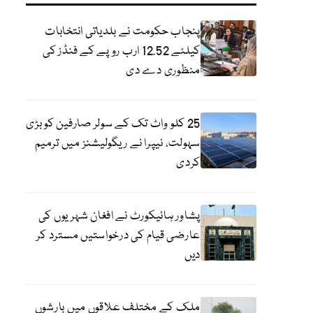
پنجاب حکومت نے بلدیاتی انتخابات
کیلئے 12.52 ارب روپے کے فنڈز کی
منظوری دے دی
25 کلو واٹ تک کے سولر صارفین کو بڑی
سہولت، نیپرا نے ریگولیشنز میں ترمیم
کردی
پشاور ہائیکورٹ نے افغان شہریوں کی
عارضی قیام کی درخواستیں مسترد کر
دیں
ملک کے مختلف علاقوں میں بارشوں