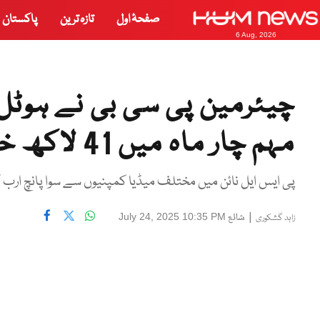
صفحۂ اول
تازہ ترین
پاکستان
6 Aug, 2026
چیئرمین پی سی بی نے ہوٹل 
مہم چار ماہ میں 41 لاکھ خرچ کر ڈالے
پی ایس ایل نائن میں مختلف میڈیا کمپنیوں سے سوا پانچ ارب 
|
شائع
July 24, 2025 10:35 PM
زاہد گشکوری