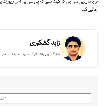
ترجمان پی سی بی کا کہنا ہے کہ پی سی بی اس رپورٹ پہ
جائے گا۔
زاہد گشکوری
زاہد گشکوری پاکستان کے معروف تحقیقاتی صحافی ہیں۔ HUM News میں بطور ایڈیٹر انویسٹیگیشن خدمات انجام دے