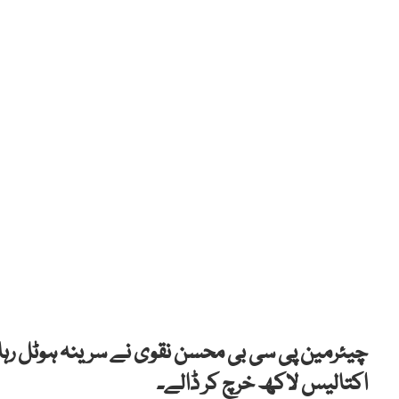
چیئرمین پی سی بی محسن نقوی نے سرینہ ہوٹل رہائش
اکتالیس لاکھ خرچ کر ڈالے۔