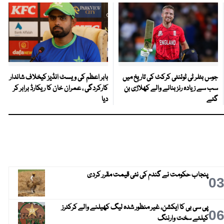
جوس بٹلر ٹی ٹوئنٹی کرکٹ کی تاریخ میں
بابر اعظم کی ویسٹ انڈیز کیخلاف شاندار
سب سے زیادہ رنز بنانے والے کھلاڑی بن
کارکردگی ، عمران خان کا ریکارڈ برابر کر
گئے
دیا
پنجاب حکومت نے گندم کی نئی قیمت مقرر کردی
0
پی سی بی کا ایکشن، غیر منظور شدہ لیگ کھیلنے والے کرکٹرز
0
کیلئے سخت وارننگ