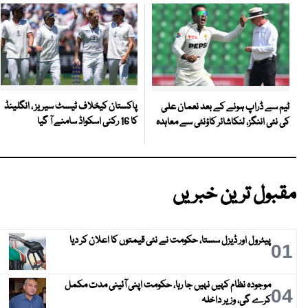
پاکستان کیخلاف ٹیسٹ سیریز ، انگلینڈ
ٹیم سے ڈراپ ہونے کے بعد نعمان علی
کا 16 رکنی اسکواڈ سامنے آ گیا
کی نئی اننگز، لنکاشائر کاؤنٹی سے معاہدہ
مقبول ترین خبریں
پیٹرول اور ڈیزل سستا، حکومت نے نئی قیمتوں کا اعلان کر دیا
01
موجودہ نظام کہیں نہیں جا رہا، حکومت اپنی آئینی مدت مکمل
04
کرے گی، وزیر داخلہ