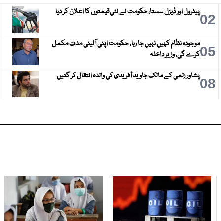
پیٹرول اور ڈیزل سستا، حکومت نے نئی قیمتوں کا اعلان کر دیا
3
02
موجودہ نظام کہیں نہیں جا رہا، حکومت اپنی آئینی مدت مکمل
6
05
کرے گی، وزیر داخلہ
پشاور زلمی کے مالک جاوید آفریدی کی والدہ انتقال کر گئیں
9
08