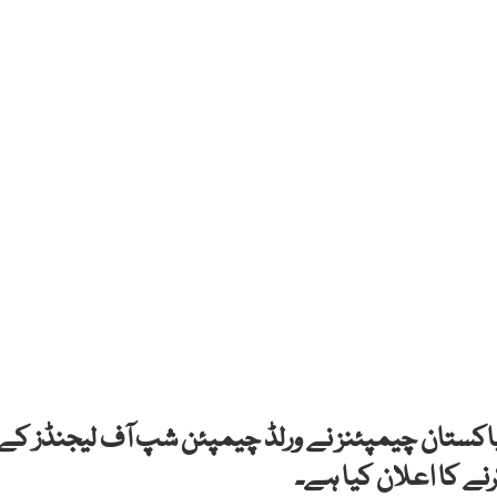
 پاکستان چیمپئنز نے ورلڈ چیمپئن شپ آف لیجنڈز کے
ے کا اعلان کیا ہے۔