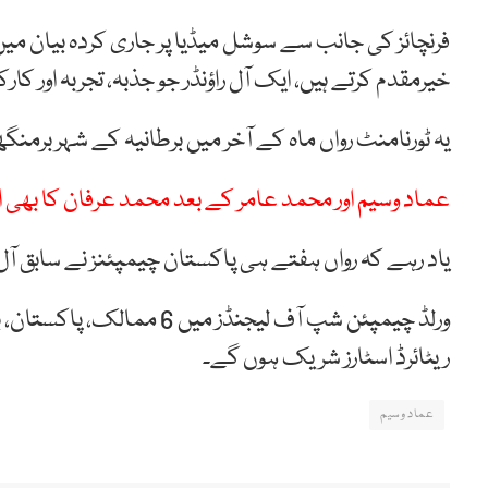
فرنچائز کی جانب سے سوشل میڈیا پر جاری کردہ بیان می
خیرمقدم کرتے ہیں، ایک آل راؤنڈر جو جذبہ، تجربہ اور ک
یہ ٹورنامنٹ رواں ماہ کے آخر میں برطانیہ کے شہر برمنگ
عماد وسیم اور محمد عامر کے بعد محمد عرفان کا بھی 
یاد رہے کہ رواں ہفتے ہی پاکستان چیمپئنز نے سابق آل 
ورلڈ چیمپئن شپ آف لیجنڈز می
ریٹائرڈ اسٹارز شریک ہوں گے۔
عماد وسیم