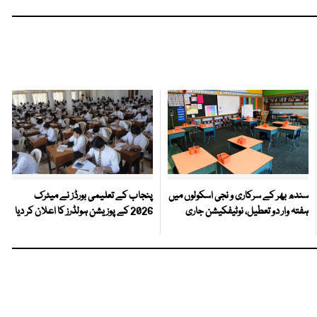
سندھ بھر کے سرکاری و نجی اسکولوں میں
پنجاب کے تعلیمی بورڈز نے میٹرک
ہفتہ وار دو تعطیل، نوٹیفکیشن جاری
2026 کے پوزیشن ہولڈرز کا اعلان کر دیا