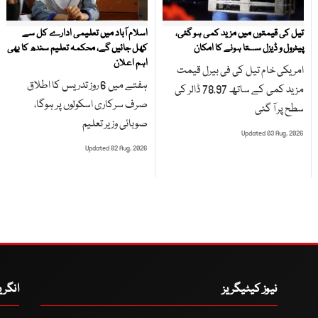
تیل کی قیمتوں میں مزید کمی ہو گئی،
اسلام آباد میں تعلیمی ادارے کل سے
پیٹرول و ڈیزل سستا ہونے کا امکان
کھل جائیں گے، محکمہ تعلیم سندھ کا بھی
اہم اعلان
امریکی خام تیل کی فی بیرل قیمت
ہفتے میں 6 روز تدریس کا اطلاق
مزید کمی کے ساتھ 78.97 ڈالر کی
صرف سرکاری اسکولوں پر ہوگا،
سطح پر آ گئی
صوبائی وزیر تعلیم
Updated 03 Aug, 2026
Updated 02 Aug, 2026
نیوز کیٹیگریز
انگر