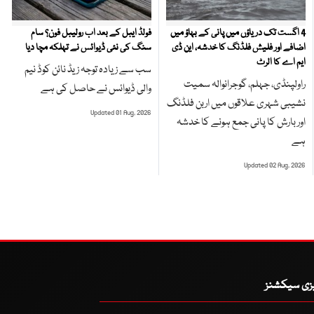
4 اگست تک دریاؤں میں پانی کے بہاؤ میں
فولڈ ایبل کے بعد اب رولیبل فون؟ سام
اضافے اور فلیش فلڈنگ کا خدشہ، این ڈی
سنگ کی نئی ڈیوائس نے تہلکہ مچا دیا
ایم اے کا الرٹ
سب سے زیادہ توجہ زیڈ نائن کوڈ نیم
راولپنڈی، جہلم، گوجرانوالہ سمیت
والی ڈیوائس نے حاصل کی ہے
نشیبی شہری علاقوں میں اربن فلڈنگ
Updated 01 Aug, 2026
اور بارش کا پانی جمع ہونے کا خدشہ
ہے
Updated 02 Aug, 2026
یزی سیکشنز