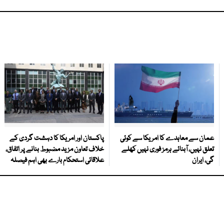
عمان سے معاہدے کا امریکا سے کوئی
پاکستان اور امریکا کا دہشت گردی کے
تعلق نہیں، آبنائے ہرمز فوری نہیں کھلے
خلاف تعاون مزید مضبوط بنانے پر اتفاق،
گی، ایران
علاقائی استحکام بارے بھی اہم فیصلہ