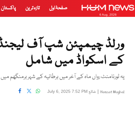
صفحۂ اول
تازہ ترین
پاکستان
6 Aug, 2026
ورلڈ چیمپئن شپ آف لیجنڈز
کے اسکواڈ میں شامل
یہ ٹورنامنٹ رواں ماہ کے آخر میں برطانیہ کے شہر برمنگھم میں
|
شائع
July 6, 2025 7:52 PM
Hasnat Mughal