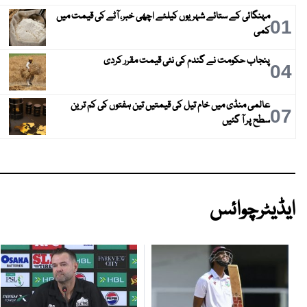
مہنگائی کے ستائے شہریوں کیلئے اچھی خبر، آٹے کی قیمت میں
01
کمی
پنجاب حکومت نے گندم کی نئی قیمت مقرر کردی
04
عالمی منڈی میں خام تیل کی قیمتیں تین ہفتوں کی کم ترین
07
سطح پر آ گئیں
ایڈیٹرچوائس