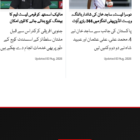
مائیک اسمتھ کو قومی ٹیسٹ ٹیم کا
دوسرا ٹیسٹ، ساجد خان کی شاندار بالنگ،
بیٹنگ کوچ بنائے جانے کا قوی امکان
ویسٹ انڈیز پہلی اننگز میں 344 رنز پر آؤٹ
جنوبی افریقی کرکٹر اس سے قبل
پاکستان کی جانب سے ساجد خان نے
ملتان سلطانز کے اسسٹنٹ کوچ کے
4، محمد علی، علی عثمان اور عبید
طور پر بھی خدمات انجام دے چکے ہیں
شاہ نے دو دو وکٹیں لیں
Updated 03 Aug, 2026
Updated 03 Aug, 2026