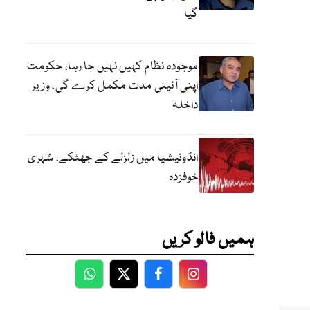
گیا
موجودہ نظام کہیں نہیں جا رہا، حکومت
اپنی آئینی مدت مکمل کرے گی، وزیر
داخلہ
انڈونیشیا میں زلزلے کے جھٹکے، شہری
خوفزدہ
ہمیں فالو کریں
WhatsApp
Twitter
Facebook
Facebook