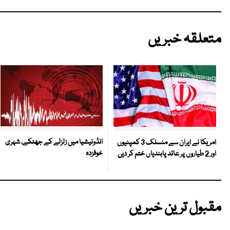
متعلقہ خبریں
انڈونیشیا میں زلزلے کے جھٹکے، شہری
امریکا نے ایران سے منسلک 3 کمپنیوں
خوفزدہ
اور 2 طیاروں پر عائد پابندیاں ختم کر دیں
مقبول ترین خبریں