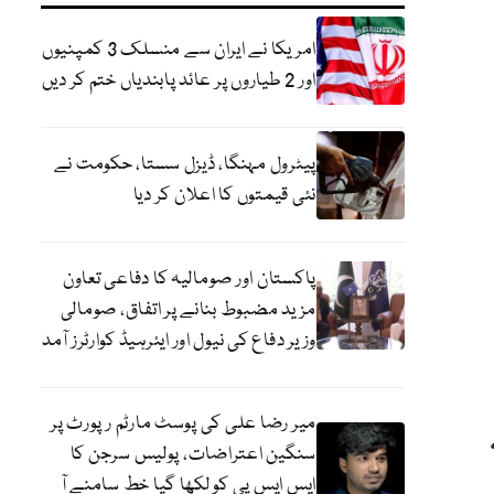
امریکا نے ایران سے منسلک 3 کمپنیوں
اور 2 طیاروں پر عائد پابندیاں ختم کر دیں
پیٹرول مہنگا، ڈیزل سستا، حکومت نے
نئی قیمتوں کا اعلان کر دیا
پاکستان اور صومالیہ کا دفاعی تعاون
مزید مضبوط بنانے پر اتفاق، صومالی
وزیر دفاع کی نیول اور ایئرہیڈ کوارٹرز آمد
میر رضا علی کی پوسٹ مارٹم رپورٹ پر
سنگین اعتراضات، پولیس سرجن کا
ایس ایس پی کو لکھا گیا خط سامنے آ