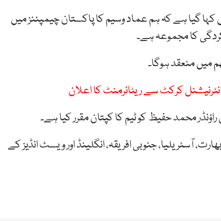
ں کہا گیا ہے کہ ہم عماد وسیم کا پاکستان چیمپئنز میں
ارکردگی کا مجموعہ ہے۔
ھم میں منعقد ہوگا۔
انٹرنیشنل کرکٹ سے ریٹائرمنٹ کا اعلان
راؤنڈر محمد حفیظ کو ٹیم کا کپتان مقرر کیا ہے۔
ں 6 ممالک، پاکستان، بھارت، آسٹریلیا، جنوبی افریقہ، انگلینڈ اور ویسٹ انڈیز کے