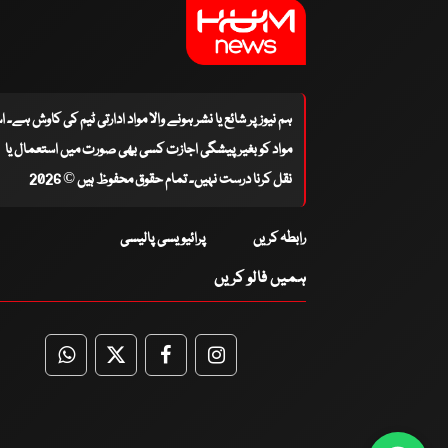
ہم نیوز پر شائع یا نشر ہونے والا مواد ادارتی ٹیم کی کاوش ہے۔ 
مواد کو بغیر پیشگی اجازت کسی بھی صورت میں استعمال یا
نقل کرنا درست نہیں۔ تمام حقوق محفوظ ہیں © 2026
رابطہ کریں
پرائیویسی پالیسی
ہمیں فالو کریں
WhatsApp
Twitter
Facebook
Facebook