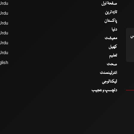
صفحۂ اول
Urdu
تازہ ترین
Urdu
پاکستان
Urdu
دنیا
Urdu
اس
معیشت
Urdu
کھیل
Urdu
تعلیم
lish
صحت
انٹرٹینمنٹ
ٹیکنالوجی
دلچسپ و عجیب