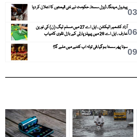
پیٹرول مہنگا، ڈیزل سستا، حکومت نے نئی قیمتوں کا اعلان کر دیا
0
آزاد کشمیر الیکشن ، ایل اے 27 میں مسلم لیگ (ن) کی نورین
0
عارف ، ایل اے 28 میں پیپلز پارٹی کے بازل نقوی کامیاب
سونا پھر سستا ہوگیا،فی تولہ اب کتنے میں ملے گا؟
0