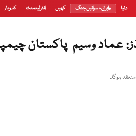
دنیا
ایران-اسرائیل جنگ
کھیل
انٹرٹینمنٹ
کاروبار
: عماد وسیم پاکستان چیمپئ
 منعقد ہوگا۔