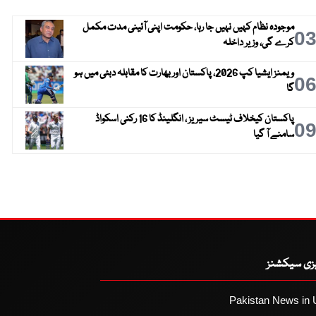
موجودہ نظام کہیں نہیں جا رہا، حکومت اپنی آئینی مدت مکمل
0
کرے گی، وزیر داخلہ
ویمنز ایشیا کپ 2026، پاکستان اور بھارت کا مقابلہ دبئی میں ہو
0
گا
پاکستان کیخلاف ٹیسٹ سیریز ، انگلینڈ کا 16 رکنی اسکواڈ
0
سامنے آ گیا
یزی سیکشنز
Pakistan News in 