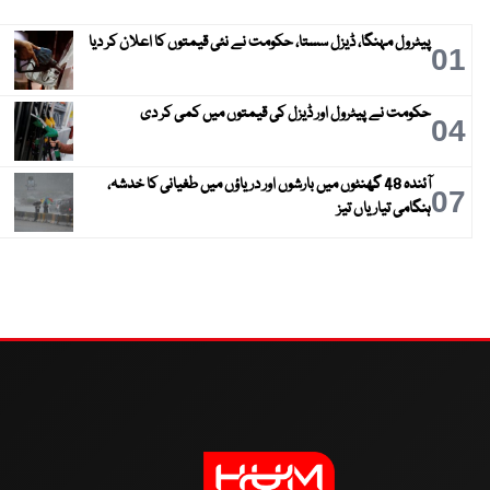
پیٹرول مہنگا، ڈیزل سستا، حکومت نے نئی قیمتوں کا اعلان کر دیا
01
حکومت نے پیٹرول اور ڈیزل کی قیمتوں میں کمی کر دی
04
آئندہ 48 گھنٹوں میں بارشوں اور دریاؤں میں طغیانی کا خدشہ،
07
ہنگامی تیاریاں تیز