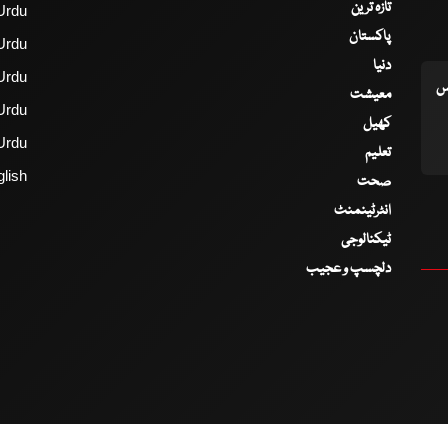
تازہ ترین
Urdu
پاکستان
Urdu
دنیا
Urdu
اس
معیشت
Urdu
کھیل
Urdu
تعلیم
lish
صحت
انٹرٹینمنٹ
ٹیکنالوجی
دلچسپ و عجیب