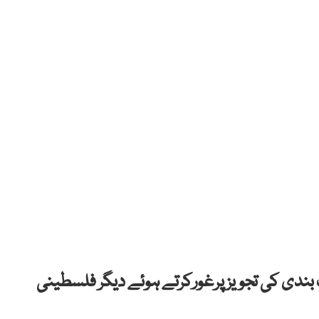
دی کی تجویز پرغورکرتے ہوئے دیگر فلسطینی