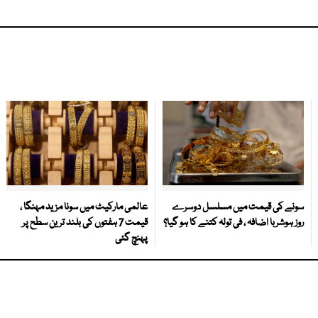
سونے کی قیمت میں مسلسل دوسرے
عالمی مارکیٹ میں سونا مزید مہنگا ،
روز ہوشربا اضافہ ، فی تولہ کتنے کا ہو گیا؟
قیمت 7 ہفتوں کی بلند ترین سطح پر
پہنچ گئی