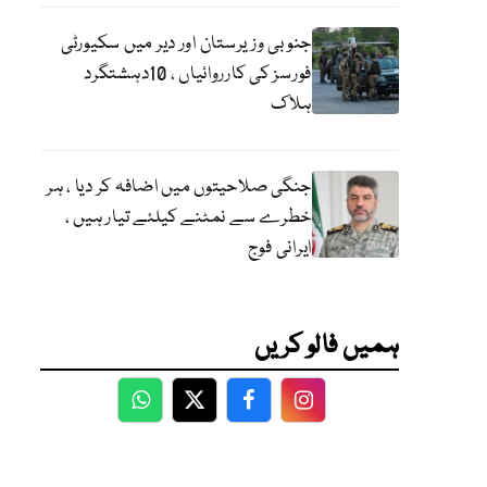
جنوبی وزیرستان اور دیر میں سکیورٹی
فورسز کی کارروائیاں ، 10دہشتگرد
ہلاک
جنگی صلاحیتوں میں اضافہ کر دیا ، ہر
خطرے سے نمٹنے کیلئے تیار ہیں ،
ایرانی فوج
ہمیں فالو کریں
WhatsApp
Twitter
Facebook
Facebook