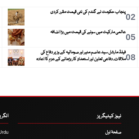
پنجاب حکومت نے گندم کی نئی قیمت مقرر کردی
3
02
عالمی مارکیٹ میں سونے کی قیمت میں بڑا اضافہ
6
05
فیلڈ مارشل سید عاصم منیر اور صومالیہ کے وزیر دفاع کی
9
08
ملاقات، دفاعی تعاون اور استعدادِ کار بڑھانے کے عزم کا اعادہ
نیوز کیٹیگریز
انگر
صفحۂ اول
Urdu