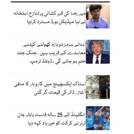
میر رضا کی قبر کشائی پر تنازع،اہلخانہ
نے نیا میڈیکل بورڈ مسترد کردیا
آبنائے ہرمز دوبارہ کھولنے کیلئے
معاہدے کے قریب ہیں ، جنگ جلد
ختم ہو جائے گی ، ڈونلڈ ٹرمپ
اسٹاک ایکسچینج میں کاروبار کا منفی
آغاز ، ڈالر کی قیمت گر گئی
انگلینڈ کے 25 سالہ فاسٹ باؤلر جان
ٹرنر نے کرکٹ کو خیر باد کہہ دیا