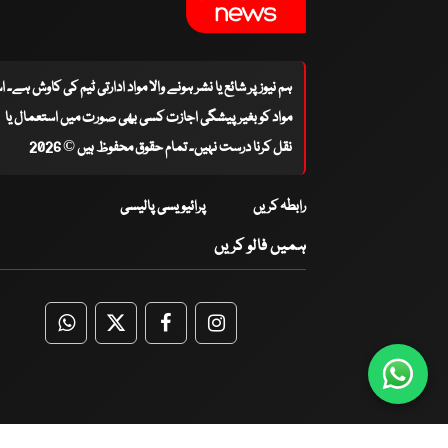
ہم نیوز پر شائع یا نشر ہونے والا مواد ادارتی ٹیم کی کاوش ہے۔ 
مواد کو بغیر پیشگی اجازت کسی بھی صورت میں استعمال یا
نقل کرنا درست نہیں۔ تمام حقوق محفوظ ہیں © 2026
رابطہ کریں
پرائیویسی پالیسی
ہمیں فالو کریں
WhatsApp
Twitter
Facebook
Facebook