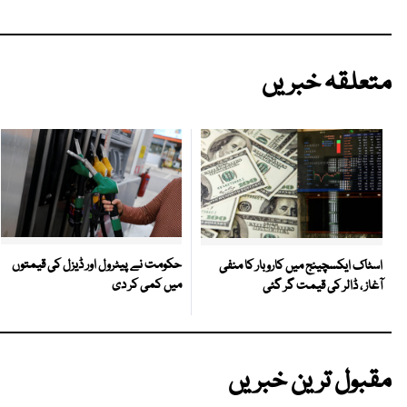
متعلقہ خبریں
حکومت نے پیٹرول اور ڈیزل کی قیمتوں
اسٹاک ایکسچینج میں کاروبار کا منفی
میں کمی کر دی
آغاز ، ڈالر کی قیمت گر گئی
مقبول ترین خبریں