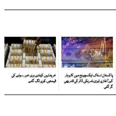
پاکستان اسٹاک ایکسچینج میں کاروبار
خریداروں کیلئے بری خبر ، سونے کی
کے آغاز پر تیزی،امریکی ڈالر کی قدر بھی
قیمتوں کو پر لگ گئے
گر گئی