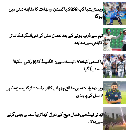
ویمنز ایشیا کپ 2026، پاکستان اور بھارت کا مقابلہ دبئی میں
ہو گا
ٹیم سے ڈراپ ہونے کے بعد نعمان علی کی نئی اننگز، لنکاشائر
کاؤنٹی سے معاہدہ
پاکستان کیخلاف ٹیسٹ سیریز ، انگلینڈ کا 16 رکنی اسکواڈ
سامنے آ گیا
ویزا درخواست میں حقائق چھپانےکا الزام ثابت؛ کرکٹر حمزہ نذر پر
2 سال کی پابندی
تھائی لینڈ میں فٹبال میچ کے دوران کھلاڑی آسمانی بجلی گرنے
سے ہلاک