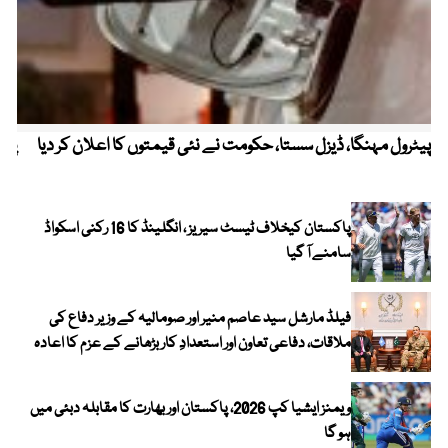
پیٹرول مہنگا، ڈیزل سستا، حکومت نے نئی قیمتوں کا اعلان کر دیا
پنج
پاکستان کیخلاف ٹیسٹ سیریز ، انگلینڈ کا 16 رکنی اسکواڈ
سامنے آ گیا
فیلڈ مارشل سید عاصم منیر اور صومالیہ کے وزیر دفاع کی
ملاقات، دفاعی تعاون اور استعدادِ کار بڑھانے کے عزم کا اعادہ
ویمنز ایشیا کپ 2026، پاکستان اور بھارت کا مقابلہ دبئی میں
ہو گا