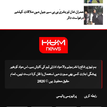
عمران خان اور بشریٰ بی بی سے جیل میں ملاقات کیلئے
درخواست دائر
ہم نیوز پر شائع یا نشر ہونے والا مواد ادارتی ٹیم کی کاوش ہے۔ اس مواد کو بغیر
پیشگی اجازت کسی بھی صورت میں استعمال یا نقل کرنا درست نہیں۔ تمام
حقوق محفوظ ہیں © 2026
رابطہ کریں
پرائیویسی پالیسی