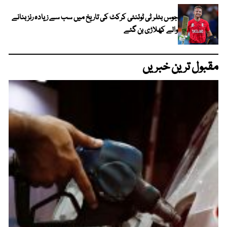
جوس بٹلر ٹی ٹوئنٹی کرکٹ کی تاریخ میں سب سے زیادہ رنز بنانے
والے کھلاڑی بن گئے
مقبول ترین خبریں