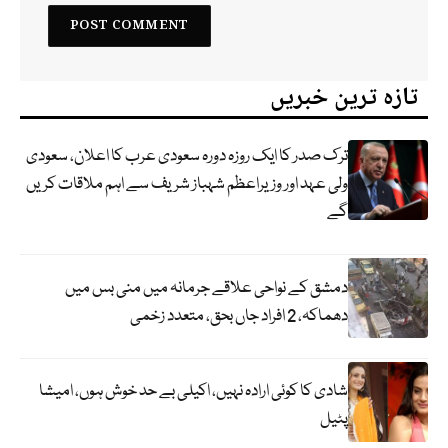
تازہ ترین خبریں
ترک صدر کا ایک روزہ دورہ سعودی عرب کا اعلان، سعودی
ولی عہد اور وزیراعظم شہباز شریف سے اہم ملاقات کریں
گے
دمشق کے نواحی علاقے جرمانہ میں منی بس میں
دھماکہ، 2 افراد جاں بحق، متعدد زخمی
شادی کا کوئی ارادہ نہیں، اکیلی بے حد خوش ہوں، امیشا
پٹیل