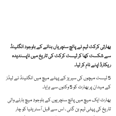
بھارتی کرکٹ ٹیم نے پانچ سنچریاں بنانے کے باوجود انگلینڈ
سے شکست کھا کر ٹیسٹ کرکٹ کی تاریخ میں ناپسندیدہ
ریکارڈ اپنے نام کر لیا۔
5 ٹیسٹ میچوں کی سیریز کے پہلے میچ میں انگلینڈ نے لیڈز
کے میدان پر بھارت کو 5 وکٹوں سے ہرایا۔
بھارت ایک میچ میں پانچ سنچریوں کے باوجود میچ ہارنے والی
تاریخ کی پہلی ٹیم بن گئی ، اس سے قبل آسٹریلیا کو چار