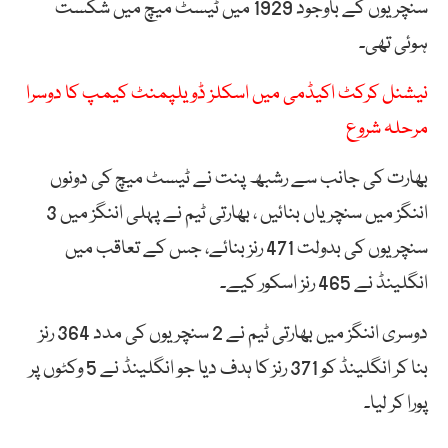
سنچریوں کے باوجود 1929 میں ٹیسٹ میچ میں شکست
ہوئی تھی۔
نیشنل کرکٹ اکیڈمی میں اسکلز ڈویلپمنٹ کیمپ کا دوسرا
مرحلہ شروع
بھارت کی جانب سے رشبھ پنت نے ٹیسٹ میچ کی دونوں
اننگز میں سنچریاں بنائیں ، بھارتی ٹیم نے پہلی اننگز میں 3
سنچریوں کی بدولت 471 رنز بنائے، جس کے تعاقب میں
انگلینڈ نے 465 رنز اسکور کیے۔
دوسری اننگز میں بھارتی ٹیم نے 2 سنچریوں کی مدد 364 رنز
بنا کر انگلینڈ کو 371 رنز کا ہدف دیا جو انگلینڈ نے 5 وکٹوں پر
پورا کر لیا۔