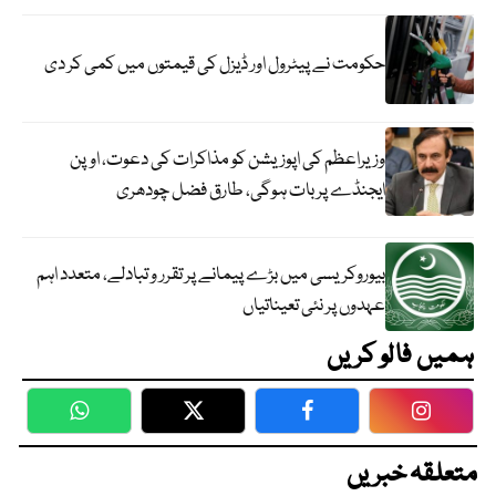
حکومت نے پیٹرول اور ڈیزل کی قیمتوں میں کمی کر دی
وزیراعظم کی اپوزیشن کو مذاکرات کی دعوت، اوپن
ایجنڈے پر بات ہوگی، طارق فضل چودھری
بیوروکریسی میں بڑے پیمانے پر تقرر و تبادلے، متعدد اہم
عہدوں پر نئی تعیناتیاں
ہمیں فالو کریں
WhatsApp
Twitter
Facebook
Faceboo
متعلقہ خبریں