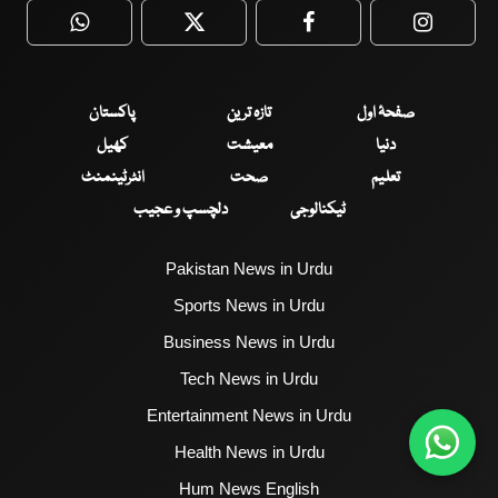
WhatsApp
Twitter
Facebook
Faceboo
صفحۂ اول
تازہ ترین
پاکستان
دنیا
معیشت
کھیل
تعلیم
صحت
انٹرٹینمنٹ
ٹیکنالوجی
دلچسپ و عجیب
Pakistan News in Urdu
Sports News in Urdu
Business News in Urdu
Tech News in Urdu
Entertainment News in Urdu
Health News in Urdu
Hum News English