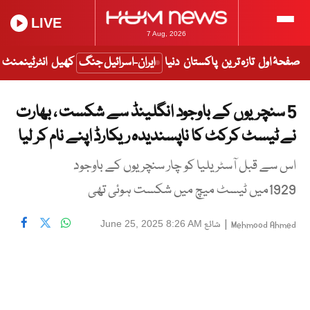
LIVE
7 Aug, 2026
صفحۂ اول
تازہ ترین
پاکستان
دنیا
ایران-اسرائیل جنگ
کھیل
انٹرٹینمنٹ
5 سنچریوں کے باوجود انگلینڈ سے شکست ، بھارت
نے ٹیسٹ کرکٹ کا ناپسندیدہ ریکارڈ اپنے نام کر لیا
اس سے قبل آسٹریلیا کو چار سنچریوں کے باوجود
1929میں ٹیسٹ میچ میں شکست ہوئی تھی
|
شائع
June 25, 2025 8:26 AM
Mehmood Ahmed