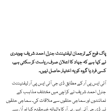
پاک فوج کے ترجمان لیفٹیننٹ جنرل احمد شریف چوہدری
نے کہا ہے کہ جہاد کا اعلان صرف ریاست کر سکتی ہے،
کسی فرد یا گروہ کو یہ اختیار حاصل نہیں۔
آئی ایس پی آر کے مطابق ڈی جی آئی ایس پی آر لیفٹیننٹ
جنرل احمد شریف نے کراچی میں مختلف مذاہب کے
نمائندوں اور سماجی حلقوں سے ملاقات کی۔ سماجی حلقوں
نے ڈی جی آئی ایس پی آر کا والہانہ خیرمقدم کیا اور اُن سے