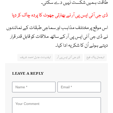
طاقت ہمیں شکست نہیں دے سکتی۔
ڈی جی آئی ایس پی آر نے بھارتی جھوٹ کا پردہ چاک کر دیا
اس موقع پر مختلف مذاہب اور سماجی طبقات کے نمائندوں
نے ڈی جی آئی ایس پی آر کے ساتھ ملاقات کو قابل قدر قرار
دیتے ہوئے اُن کا شکریہ ادا کیا۔
ترجمان پاک فوج
ڈی جی آئی ایس پی آر
لیفٹیننٹ جنرل احمد شریف
LEAVE A REPLY