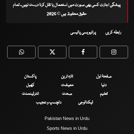
پیشگی اجازت کسی بھی صورت میں استعمال یا نقل کرنا درست نہیں۔ تمام
حقوق محفوظ ہیں © 2026
رابطہ کریں
پرائیویسی پالیسی
WhatsApp
Twitter
Facebook
Faceboo
صفحۂ اول
تازہ ترین
پاکستان
دنیا
معیشت
کھیل
تعلیم
صحت
انٹرٹینمنٹ
ٹیکنالوجی
دلچسپ و عجیب
Pakistan News in Urdu
Sports News in Urdu