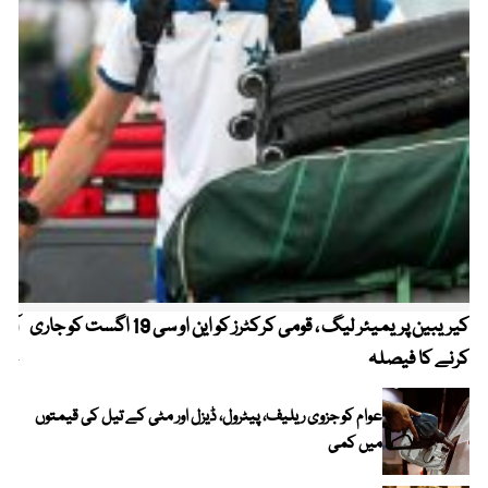
کیریبین پریمیئر لیگ ، قومی کرکٹرز کو این او سی 19 اگست کو جاری
آز
کرنے کا فیصلہ
چھی
عوام کو جزوی ریلیف، پیٹرول، ڈیزل اور مٹی کے تیل کی قیمتوں
میں کمی