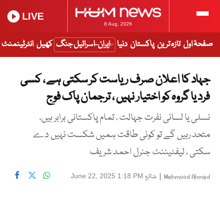
LIVE
8 Aug, 2026
صفحۂ اول
تازہ ترین
پاکستان
دنیا
ایران-اسرائیل جنگ
کھیل
انٹرٹینمنٹ
جہاد کا اعلان صرف ریاست کر سکتی ہے ، کسی
فرد یا گروہ کو اختیار نہیں ، ترجمان پاک فوج
نسلی یا لسانی نفرت جہالت ، تمام پاکستانی برابر ہیں،
متحد رہیں گے تو کوئی طاقت ہمیں شکست نہیں دے
سکتی ، لیفٹیننٹ جنرل احمد شریف
|
شائع
June 22, 2025 1:18 PM
Mehmood Ahmed