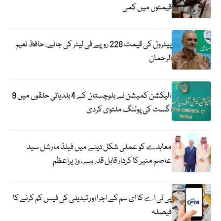
قیمتوں میں کمی
پیٹرول کی قیمت 228 روپے فی لیٹر کی جائے، حافظ نعیم
الرحمان
الیکشن کمیشن نے بلوچستان کے 4 بلدیاتی حلقوں میں 9
اگست کی پولنگ ملتوی کردی
معاہدے کو عملی شکل دینے میں فیلڈ مارشل سید
عاصم منیر کا کردار قابل قدر ہے، وزیراعظم
پی ٹی اے کا ای سم کے اجرا اور تبدیلی کی فیس کم کرنے کا
فیصلہ