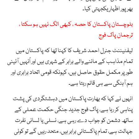
بھرپور اظہارِ یکجہتی کیا۔
بلوچستان پاکستان کا حصہ ، کبھی الگ نہیں ہو سکتا ،
ترجمان پاک فوج
لیفٹیننٹ جنرل احمد شریف کا کہنا تھا کہ پاکستان میں
تمام مذاہب کے ماننے والے برابر کے شہری ہیں اور اُنہیں آئینی
طور پر مکمل حقوق حاصل ہیں، کیونکہ قومی اتحاد برابری اور
ہم آہنگی سے ہی قائم رہتا ہے۔
انہوں نے کہا کہ بھارت پاکستان میں دہشتگردی کی پشت
پناہی کر رہا ہے، پاک فوج جدید جنگی حکمت عملی کے
ساتھ دشمن کو جواب دے رہی ہے، نسلی یا لسانی نفرت
جہالت ہے، تمام پاکستانی برابر ہیں، متحد رہیں گے تو کوئی