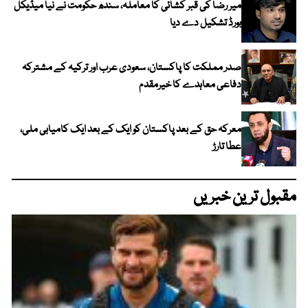
میر رضا کی قبر کشائی کا معاملہ، سندھ حکومت نے نیا میڈیکل
بورڈ تشکیل دے دیا
صدر مملکت کا پاکستان، سعودی عرب اور ترکیہ کے مشترکہ
دفاعی معاہدے کا خیرمقدم
معرکہ حق کے بعد پاکستان کو ایک کے بعد ایک کامیابی ملی،
عطا تارڑ
مقبول ترین خبریں