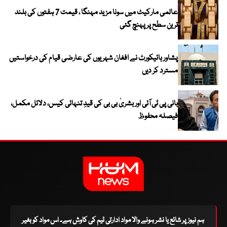
عالمی مارکیٹ میں سونا مزید مہنگا ، قیمت 7 ہفتوں کی بلند
ترین سطح پر پہنچ گئی
پشاور ہائیکورٹ نے افغان شہریوں کی عارضی قیام کی درخواستیں
مسترد کر دیں
بانی پی ٹی آئی اور بشریٰ بی بی کی قیدِ تنہائی کیس، دلائل مکمل،
فیصلہ محفوظ
ہم نیوز پر شائع یا نشر ہونے والا مواد ادارتی ٹیم کی کاوش ہے۔ اس مواد کو بغیر