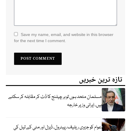
Save my name, email, and website in this browser
for the next time I comment.
تازہ ترین خبریں
مسلمان متحد ہوں تو ہر چیلنج کا ڈٹ کر مقابلہ کر سکتے
ہیں، ایرانی وزیر خارجہ
عوام کو جزوی ریلیف، پیٹرول، ڈیزل اور مٹی کے تیل کی