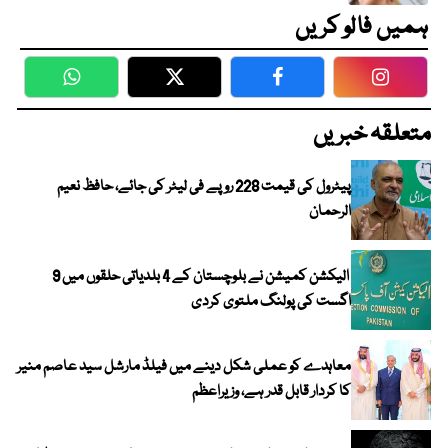
ہمیں فالو کریں
WhatsApp
Twitter
Facebook
Faceboo
متعلقہ خبریں
پیٹرول کی قیمت 228 روپے فی لیٹر کی جائے، حافظ نعیم
الرحمان
الیکشن کمیشن نے بلوچستان کے 4 بلدیاتی حلقوں میں 9
اگست کی پولنگ ملتوی کردی
معاہدے کو عملی شکل دینے میں فیلڈ مارشل سید عاصم منیر
کا کردار قابل قدر ہے، وزیراعظم