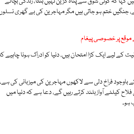
 میں کہا کہ کوئی شوق سے پناہ گزین نہیں بنتا، زندگی بچانے
 ہے، جنگیں ختم ہو جاتی ہیں مگر مہاجرین کی بے گھری نسلوں
 موقع پر خصوصی پیغام
رین انسانیت کے لیے ایک کڑا امتحان ہیں، دنیا کو ادراک ہونا چاہیے کہ
ے باوجود فراخ دلی سے لاکھوں مہاجرین کی میزبانی کی ہے،
اح کیلئے آواز بلند کرتے رہیں گے، دعا ہے کہ دنیا میں
ب ہو۔