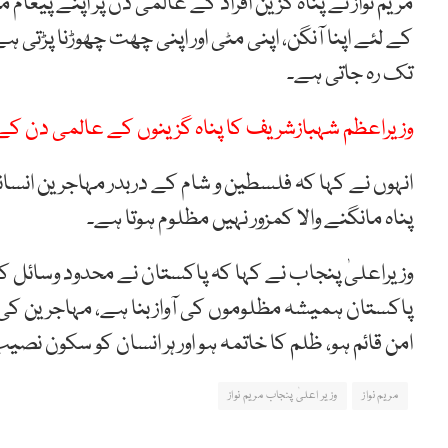
مریم نواز نے پناہ گزین افراد کے عالمی دن پر اپنے پیغام
کے لئے اپنا آنگن، اپنی مٹی اور اپنی چھت چھوڑنا پڑتی
تک رہ جاتی ہے۔
وزیراعظم شہبازشریف کا پناہ گزینوں کے عالمی دن کے
انہوں نے کہا کہ ‎فلسطین و شام کے دربدر مہاج
پناہ مانگنے والا کمزور نہیں مظلوم ہوتا ہے۔
وزیراعلیٰ پنجاب نے کہا کہ پاکستان نے محدود وسائل ک
پاکستان ہمیشہ مظلوموں کی آواز بنا ہے، مہاجرین کی فل
امن قائم ہو، ظلم کا خاتمہ ہو اور ہر انسان کو سکون نصی
مریم نواز
وزیر اعلیٰ پنجاب مریم نواز