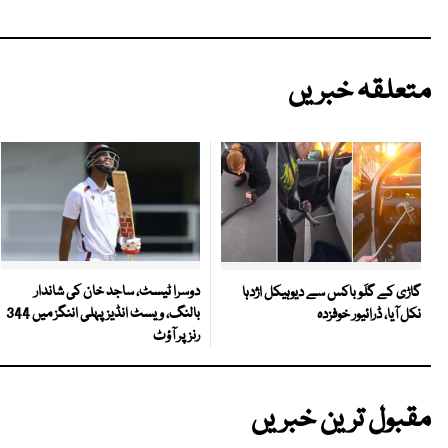
متعلقہ خبریں
دوسرا ٹیسٹ، ساجد خان کی شاندار
گاڑی کے گلَو باکس سے دیوہیکل اژدہا
بالنگ، ویسٹ انڈیز پہلی اننگز میں 344
نکل آیا، ڈرائیور خوفزدہ
رنز پر آؤٹ
مقبول ترین خبریں