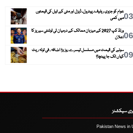
عوام کو جزوی ریلیف، پیٹرول، ڈیزل اور مٹی کے تیل کی قیمتوں
0
میں کمی
ورلڈ کپ 2027 کے میزبان ممالک کے درمیان ٹی ٹوئنٹی سیریز کا
0
اعلان
سونے کی قیمت میں مسلسل تیسرے روز بڑا اضافہ ، فی تولہ ریٹ
0
کہاں تک جا پہنچا؟
یزی سیکشنز
Pakistan News in 