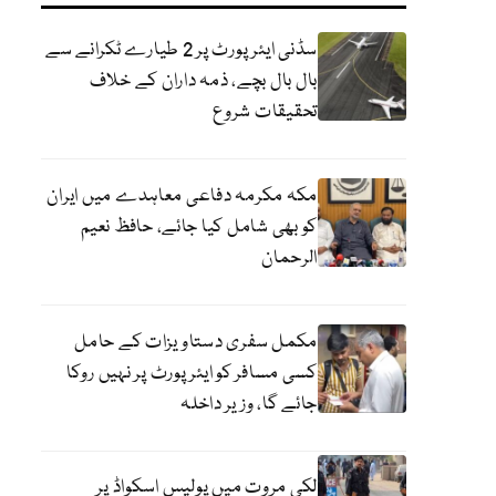
سڈنی ایئرپورٹ پر 2 طیارے ٹکرانے سے
بال بال بچے، ذمہ داران کے خلاف
تحقیقات شروع
مکہ مکرمہ دفاعی معاہدے میں ایران
کو بھی شامل کیا جائے، حافظ نعیم
الرحمان
مکمل سفری دستاویزات کے حامل
کسی مسافر کو ایئرپورٹ پر نہیں روکا
جائے گا، وزیر داخلہ
لکی مروت میں پولیس اسکواڈ پر