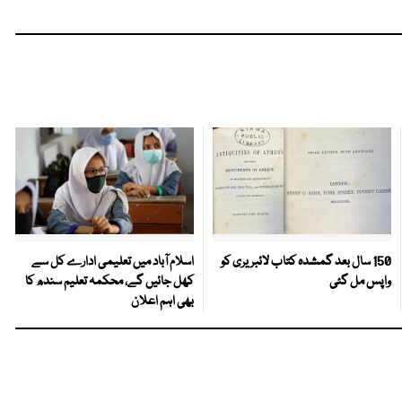
150 سال بعد گمشدہ کتاب لائبریری کو
اسلام آباد میں تعلیمی ادارے کل سے
واپس مل گئی
کھل جائیں گے، محکمہ تعلیم سندھ کا
بھی اہم اعلان