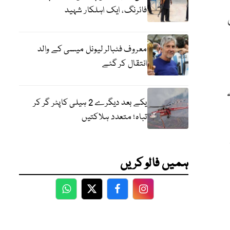
فائرنگ، ایک اہلکار شہید
معروف فٹبالر لیونل میسی کے والد
انتقال کر گئے
یکے بعد دیگرے 2 ہیلی کاپٹر گر کر
تباہ؛ متعدد ہلاکتیں
ہمیں فالو کریں
WhatsApp
Twitter
Facebook
Facebook