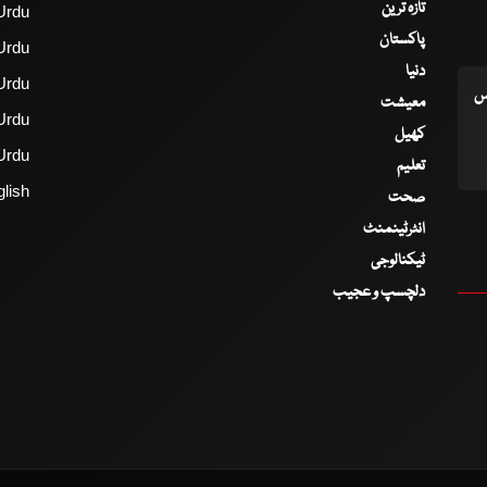
تازہ ترین
Urdu
پاکستان
Urdu
دنیا
Urdu
اس
معیشت
Urdu
کھیل
Urdu
تعلیم
lish
صحت
انٹرٹینمنٹ
ٹیکنالوجی
دلچسپ و عجیب