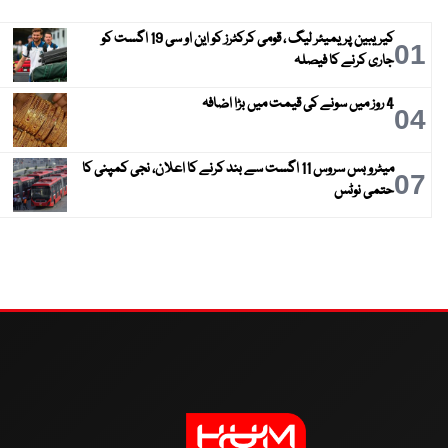
کیریبین پریمیئر لیگ ، قومی کرکٹرز کو این او سی 19 اگست کو
01
جاری کرنے کا فیصلہ
4 روز میں سونے کی قیمت میں بڑا اضافہ
04
میٹرو بس سروس 11 اگست سے بند کرنے کا اعلان، نجی کمپنی کا
07
حتمی نوٹس