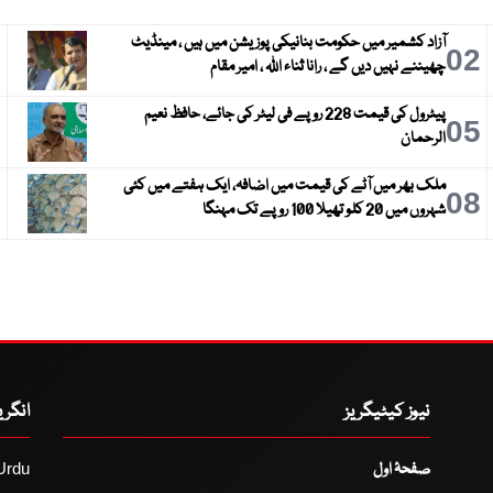
آزاد کشمیر میں حکومت بنانیکی پوزیشن میں ہیں ، مینڈیٹ
3
02
چھیننے نہیں دیں گے ، رانا ثناء اللہ ، امیر مقام
پیٹرول کی قیمت 228 روپے فی لیٹر کی جائے، حافظ نعیم
6
05
الرحمان
ملک بھر میں آٹے کی قیمت میں اضافہ، ایک ہفتے میں کئی
9
08
شہروں میں 20 کلو تھیلا 100 روپے تک مہنگا
نیوز کیٹیگریز
انگر
صفحۂ اول
Urdu