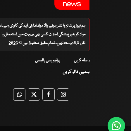
ہم نیوز پر شائع یا نشر ہونے والا مواد ادارتی ٹیم کی کاوش ہے۔ 
مواد کو بغیر پیشگی اجازت کسی بھی صورت میں استعمال یا
نقل کرنا درست نہیں۔ تمام حقوق محفوظ ہیں © 2026
رابطہ کریں
پرائیویسی پالیسی
ہمیں فالو کریں
WhatsApp
Twitter
Facebook
Facebook