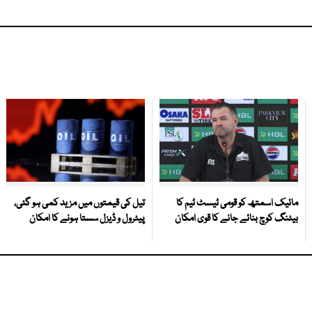
مائیک اسمتھ کو قومی ٹیسٹ ٹیم کا
تیل کی قیمتوں میں مزید کمی ہو گئی،
بیٹنگ کوچ بنائے جانے کا قوی امکان
پیٹرول و ڈیزل سستا ہونے کا امکان