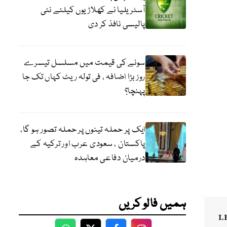
آسٹریلیا نے کھلاڑیوں کیلئے نئی
پالیسی نافذ کر دی
سونے کی قیمت میں مسلسل تیسرے
روز بڑا اضافہ ، فی تولہ ریٹ کہاں تک جا
پہنچا؟
ایک پر حملہ تینوں پر حملہ تصور ہو گا،
پاکستان ، سعودی عرب اور ترکیہ کے
درمیان دفاعی معاہدہ
ہمیں فالو کریں
L