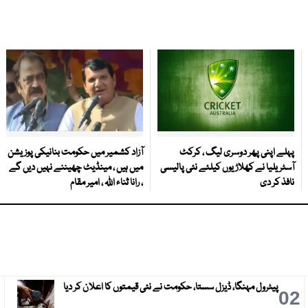
پہلے اپنی پھر دوسری لیگ ، کرکٹ
آزاد کشمیر میں حکومت بنانیکی پوزیشن
آسٹریلیا نے کھلاڑیوں کیلئے نئی پالیسی
میں ہیں ، مینڈیٹ چھیننے نہیں دیں گے
نافذ کر دی
، رانا ثناء اللہ ، امیر مقام
پیٹرول مہنگا، ڈیزل سستا، حکومت نے نئی قیمتوں کا اعلان کر دیا
3
02