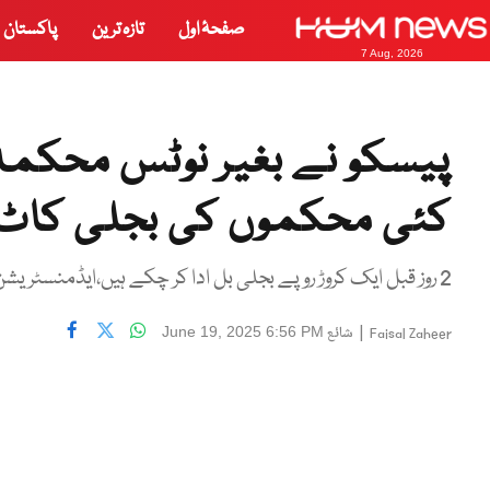
صفحۂ اول
تازہ ترین
پاکستان
7 Aug, 2026
پیسکو نے بغیر نوٹس محکمہ
کئی محکموں کی بجلی کاٹ
2 روز قبل ایک کروڑ روپے بجلی بل ادا کر چکے ہیں،ایڈمنسٹریشن ڈیپارٹمنٹ:ترجمان پیسکو کا مؤقف دینے سے گریز
|
شائع
June 19, 2025 6:56 PM
Faisal Zaheer