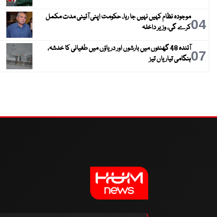
موجودہ نظام کہیں نہیں جا رہا، حکومت اپنی آئینی مدت مکمل
04
کرے گی، وزیر داخلہ
آئندہ 48 گھنٹوں میں بارشوں اور دریاؤں میں طغیانی کا خدشہ،
07
ہنگامی تیاریاں تیز