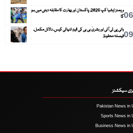
ویمنز ایشیا کپ 2026، پاکستان اور بھارت کا مقابلہ دبئی میں ہو
0
گا
بانی پی ٹی آئی اور بشریٰ بی بی کی قیدِ تنہائی کیس، دلائل مکمل،
0
فیصلہ محفوظ
یزی سیکشنز
Pakistan News in 
Sports News in 
Business News in 