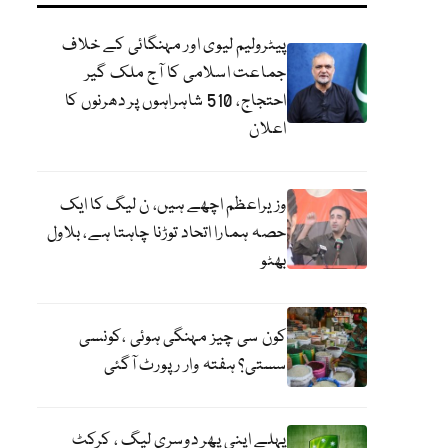
پیٹرولیم لیوی اور مہنگائی کے خلاف
جماعت اسلامی کا آج ملک گیر
احتجاج، 510 شاہراہوں پر دھرنوں کا
اعلان
وزیراعظم اچھے ہیں، ن لیگ کا ایک
حصہ ہمارا اتحاد توڑنا چاہتا ہے، بلاول
بھٹو
کون سی چیز مہنگی ہوئی ،کونسی
سستی؟ ہفتہ وار رپورٹ آگئی
پہلے اپنی پھر دوسری لیگ ، کرکٹ