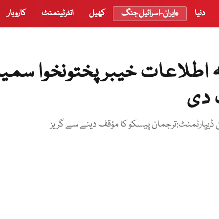
دنیا
ایران-اسرائیل جنگ
کھیل
انٹرٹینمنٹ
کاروبار
 اطلاعات خیبرپختونخوا سمی
 دی