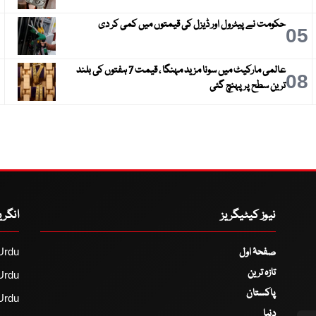
حکومت نے پیٹرول اور ڈیزل کی قیمتوں میں کمی کر دی
6
05
عالمی مارکیٹ میں سونا مزید مہنگا ، قیمت 7 ہفتوں کی بلند
9
08
ترین سطح پر پہنچ گئی
نیوز کیٹیگریز
انگر
صفحۂ اول
Urdu
تازہ ترین
Urdu
پاکستان
Urdu
دنیا