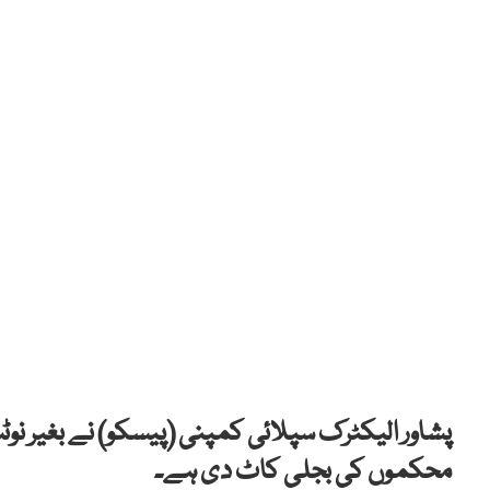
پشاور الیکٹرک سپلائی کمپنی (پیسکو) نے بغیر 
محکموں کی بجلی کاٹ دی ہے۔