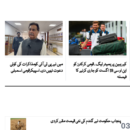
کیریبین پریمیئر لیگ ، قومی کرکٹرز کو
میں نے پی ٹی آئی کومذاکرات کی کوئی
این او سی 19 اگست کو جاری کرنے کا
دعوت نہیں دی، اسپیکرقومی اسمبلی
فیصلہ
پنجاب حکومت نے گندم کی نئی قیمت مقرر کردی
0