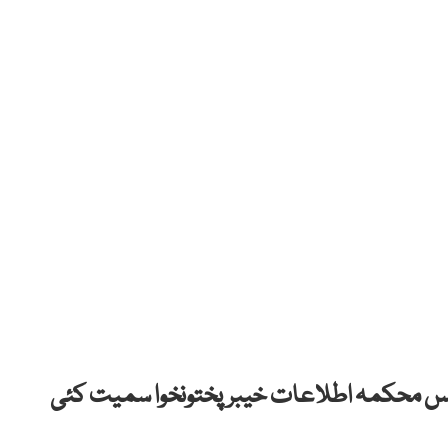
نوٹس محکمہ اطلاعات خیبرپختونخوا سمیت کئی