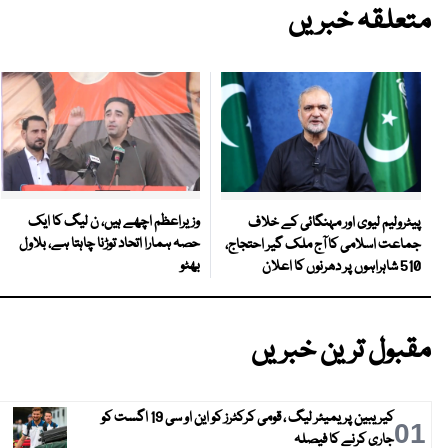
متعلقہ خبریں
وزیراعظم اچھے ہیں، ن لیگ کا ایک
پیٹرولیم لیوی اور مہنگائی کے خلاف
حصہ ہمارا اتحاد توڑنا چاہتا ہے، بلاول
جماعت اسلامی کا آج ملک گیر احتجاج،
بھٹو
510 شاہراہوں پر دھرنوں کا اعلان
مقبول ترین خبریں
کیریبین پریمیئر لیگ ، قومی کرکٹرز کو این او سی 19 اگست کو
01
جاری کرنے کا فیصلہ