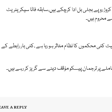
نٹ کا کہنا ہے کہ 2 روز قبل ایک کروڑ روپے بجلی بل ادا کرچکے ہیں،سابقہ فاٹا سیکریٹریٹ
ی محکموں کا نظام متاثر ہو رہا ہے ،کئی بار رابطے کے
لے پر ترجمان پیسکو مؤقف دینے سے گریز کر رہے ہیں۔
EAVE A REPLY