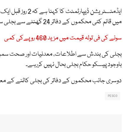
ایڈمنسٹریشن ڈیپارٹم
میں قائم کئی محکموں کے دفاتر 24 گھنٹے سے بجلی سے محروم ہیں۔
سونے کی فی تولہ قیمت میں مزید 460 روپےکی کمی
بجلی کی بندش سے اطلاعات، معدنیات اور صحت سمیت کئ
باوجود پیسکو حکام بجلی بحال نہیں کررہے۔
دوسری جانب محکموں کے دفاتر کی بجلی کاٹنے کے معام
PESCO