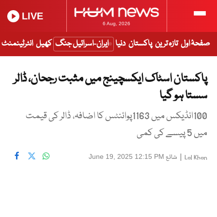
LIVE
6 Aug, 2026
صفحۂ اول
تازہ ترین
پاکستان
دنیا
ایران-اسرائیل جنگ
کھیل
انٹرٹینمنٹ
پاکستان اسٹاک ایکسچینج میں مثبت رجحان، ڈالر
سستا ہو گیا
100انڈیکس میں 1163پوائنٹس کا اضافہ، ڈالر کی قیمت
میں 5 پیسے کی کمی
|
شائع
June 19, 2025 12:15 PM
Lal Khan