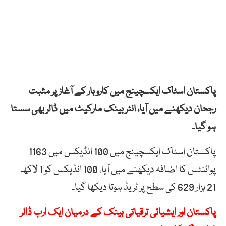
پاکستان اسٹاک ایکسچینج میں کاروبار کے آغاز پر مثبت
رجحان دیکھنے میں آیا، انٹر بینک مارکیٹ میں ڈالر بھی سستا
ہو گیا۔
پاکستان اسٹاک ایکسچینج میں 100 انڈیکس میں 1163
پوائنٹس کا اضافہ دیکھنے میں آیا، 100 انڈیکس کو 1 لاکھ
21 ہزار 629 کی سطح پر ٹریڈ ہوتا دیکھا گیا۔
پاکستان اور ایشیائی ترقیاتی بینک کے درمیان ایک ارب ڈالر