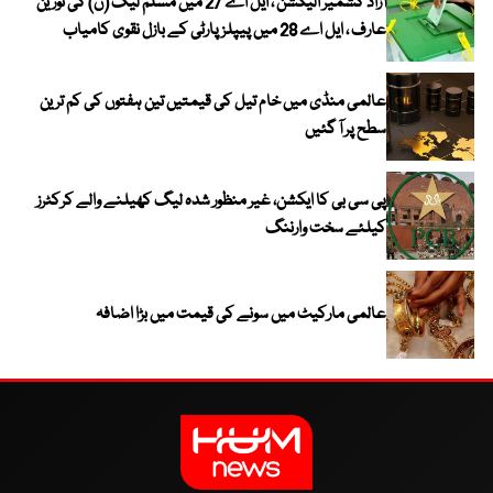
آزاد کشمیر الیکشن ، ایل اے 27 میں مسلم لیگ (ن) کی نورین
عارف ، ایل اے 28 میں پیپلز پارٹی کے بازل نقوی کامیاب
عالمی منڈی میں خام تیل کی قیمتیں تین ہفتوں کی کم ترین
سطح پر آ گئیں
پی سی بی کا ایکشن، غیر منظور شدہ لیگ کھیلنے والے کرکٹرز
کیلئے سخت وارننگ
عالمی مارکیٹ میں سونے کی قیمت میں بڑا اضافہ