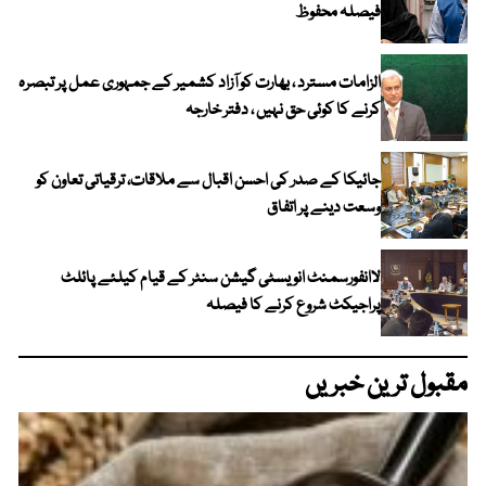
فیصلہ محفوظ
الزامات مسترد ، بھارت کو آزاد کشمیر کے جمہوری عمل پر تبصرہ
کرنے کا کوئی حق نہیں ، دفتر خارجہ
جائیکا کے صدر کی احسن اقبال سے ملاقات، ترقیاتی تعاون کو
وسعت دینے پر اتفاق
لاانفورسمنٹ انویسٹی گیشن سنٹر کے قیام کیلئے پائلٹ
پراجیکٹ شروع کرنے کا فیصلہ
مقبول ترین خبریں