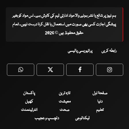
ہم نیوز پر شائع یا نشر ہونے والا مواد ادارتی ٹیم کی کاوش ہے۔ اس مواد کو بغیر
پیشگی اجازت کسی بھی صورت میں استعمال یا نقل کرنا درست نہیں۔ تمام
حقوق محفوظ ہیں © 2026
رابطہ کریں
پرائیویسی پالیسی
WhatsApp
Twitter
Facebook
Faceboo
صفحۂ اول
تازہ ترین
پاکستان
دنیا
معیشت
کھیل
تعلیم
صحت
انٹرٹینمنٹ
ٹیکنالوجی
دلچسپ و عجیب