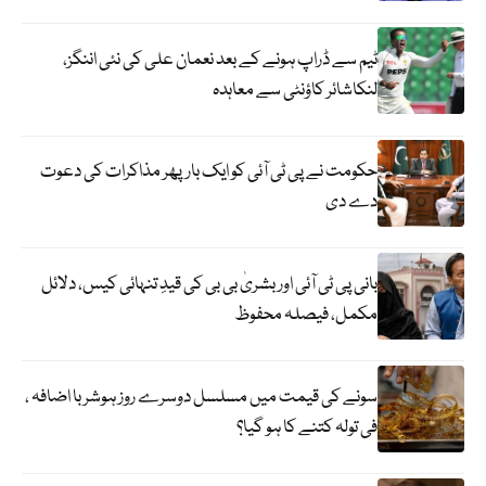
ٹیم سے ڈراپ ہونے کے بعد نعمان علی کی نئی اننگز،
لنکاشائر کاؤنٹی سے معاہدہ
حکومت نے پی ٹی آئی کو ایک بارپھر مذاکرات کی دعوت
دے دی
بانی پی ٹی آئی اور بشریٰ بی بی کی قیدِ تنہائی کیس، دلائل
مکمل، فیصلہ محفوظ
سونے کی قیمت میں مسلسل دوسرے روز ہوشربا اضافہ ،
فی تولہ کتنے کا ہو گیا؟