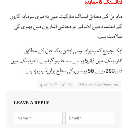
فنانسنگ کا معاہدہ
ماہرین کے مطابق اسٹاک مارکیٹ میں یہ تیزی سرمایہ کاروں
کے اعتماد میں اضافے اور معاشی اشاریوں میں بہتری کی
علامت ہے۔
ایکسچینج کمپنیزایسوسی ایشن پاکستان کے مطابق
انٹربینک میں ڈالر5 پیسے سستا ہو گیا ہے، انٹر بینک میں
ڈالر 283 روپے 50 پیسوں کی سطح پرٹریڈ ہو رہا ہے۔
Pakistan Stock Exchange
پاکستان اسٹاک ایکسچینج
LEAVE A REPLY