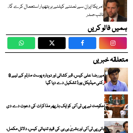
امریکا ایران سے نمٹنے کیلئے ہر ہتھیار استعمال کرے گا،
نائب صدر
ہمیں فالو کریں
WhatsApp
Twitter
Facebook
Faceboo
متعلقہ خبریں
میر رضا علی کیس، قبر کشائی اور دوبارہ پوسٹ مارٹم کے لیے 8
رکنی میڈیکل بورڈ تشکیل دے دیا گیا
حکومت نے پی ٹی آئی کو ایک بارپھر مذاکرات کی دعوت دے دی
بانی پی ٹی آئی اور بشریٰ بی بی کی قیدِ تنہائی کیس، دلائل مکمل،