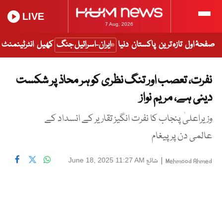
LIVE
7 Aug, 2026
صفحۂ اول
تازہ ترین
پاکستان
دنیا
ایران-اسرائیل جنگ
کھیل
انٹرٹینمنٹ
نفرت، تعصب اور تنگ نظری کو ہر محاذ پر شکست
دینی ہے، مریم نواز
وزیراعلیٰ پنجاب کا نفرت انگیز تقاریر کے انسداد کے
عالمی دن پر پیغام
|
شائع
June 18, 2025 11:27 AM
Mehmood Ahmed