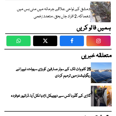
دمشق کے نواحی علاقے جرمانہ میں منی بس میں
دھماکہ، 2 افراد جاں بحق، متعدد زخمی
ہمیں فالو کریں
WhatsApp
Twitter
Facebook
Faceboo
متعلقہ خبریں
25 کلو واٹ تک کے سولر صارفین کو بڑی سہولت، نیپرا نے
ریگولیشنز میں ترمیم کردی
گاڑی کے گلَو باکس سے دیوہیکل اژدہا نکل آیا، ڈرائیور خوفزدہ