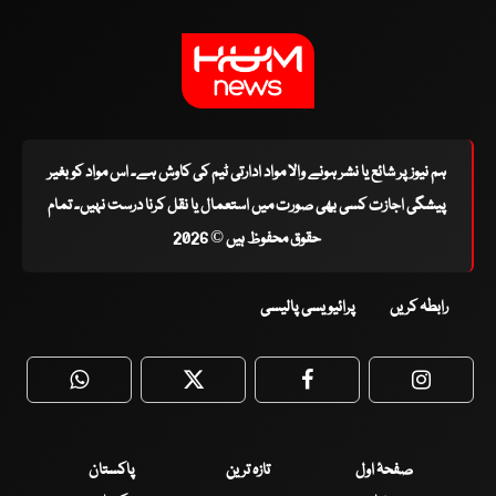
ہم نیوز پر شائع یا نشر ہونے والا مواد ادارتی ٹیم کی کاوش ہے۔ اس مواد کو بغیر
پیشگی اجازت کسی بھی صورت میں استعمال یا نقل کرنا درست نہیں۔ تمام
حقوق محفوظ ہیں © 2026
رابطہ کریں
پرائیویسی پالیسی
WhatsApp
Twitter
Facebook
Faceboo
صفحۂ اول
تازہ ترین
پاکستان