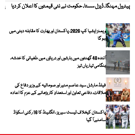
پیٹرول مہنگا، ڈیزل سستا، حکومت نے نئی قیمتوں کا اعلان کر دیا
پنج
ویمنز ایشیا کپ 2026، پاکستان اور بھارت کا مقابلہ دبئی میں
ہو گا
آئندہ 48 گھنٹوں میں بارشوں اور دریاؤں میں طغیانی کا خدشہ،
ہنگامی تیاریاں تیز
فیلڈ مارشل سید عاصم منیر اور صومالیہ کے وزیر دفاع کی
ملاقات، دفاعی تعاون اور استعدادِ کار بڑھانے کے عزم کا اعادہ
پاکستان کیخلاف ٹیسٹ سیریز ، انگلینڈ کا 16 رکنی اسکواڈ
سامنے آ گیا