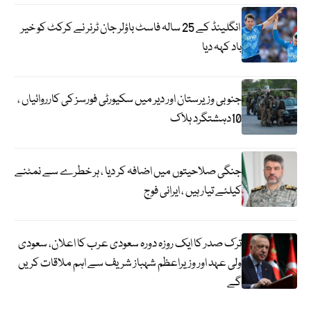
انگلینڈ کے 25 سالہ فاسٹ باؤلر جان ٹرنر نے کرکٹ کو خیر
باد کہہ دیا
جنوبی وزیرستان اور دیر میں سکیورٹی فورسز کی کارروائیاں ،
10دہشتگرد ہلاک
جنگی صلاحیتوں میں اضافہ کر دیا ، ہر خطرے سے نمٹنے
کیلئے تیار ہیں ، ایرانی فوج
ترک صدر کا ایک روزہ دورہ سعودی عرب کا اعلان، سعودی
ولی عہد اور وزیراعظم شہباز شریف سے اہم ملاقات کریں
گے