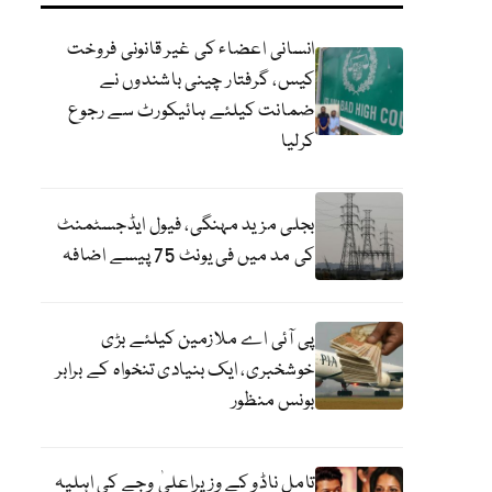
انسانی اعضاء کی غیر قانونی فروخت
کیس، گرفتار چینی باشندوں نے
ضمانت کیلئے ہائیکورٹ سے رجوع
کرلیا
بجلی مزید مہنگی، فیول ایڈجسٹمنٹ
کی مد میں فی یونٹ 75 پیسے اضافہ
پی آئی اے ملازمین کیلئے بڑی
خوشخبری، ایک بنیادی تنخواہ کے برابر
بونس منظور
تامل ناڈو کے وزیراعلیٰ وجے کی اہلیہ