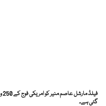
فیل
گئی ہے۔