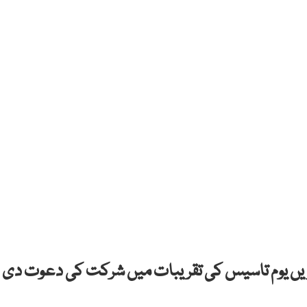
ڈ مارشل عاصم منیر کو امریکی فوج کے 250 ویں یوم تاسیس کی تقریبات میں شرکت کی دعوت دی