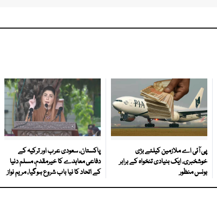
پی آئی اے ملازمین کیلئے بڑی
پاکستان، سعودی عرب اور ترکیہ کے
خوشخبری، ایک بنیادی تنخواہ کے برابر
دفاعی معاہدے کا خیرمقدم، مسلم دنیا
بونس منظور
کے اتحاد کا نیا باب شروع ہوگیا، مریم نواز