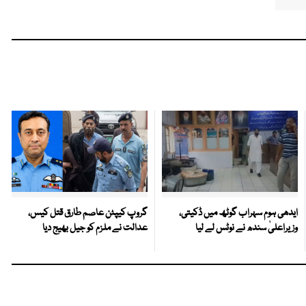
ایدھی ہوم سہراب گوٹھ میں ڈکیتی،
گروپ کیپٹن عاصم طارق قتل کیس،
وزیراعلیٰ سندھ نے نوٹس لے لیا
عدالت نے ملزم کو جیل بھیج دیا