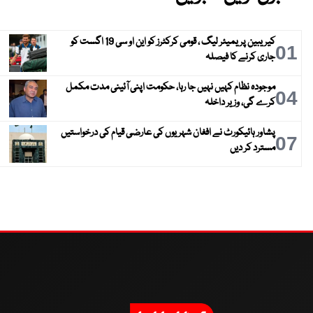
کیریبین پریمیئر لیگ ، قومی کرکٹرز کو این او سی 19 اگست کو
01
جاری کرنے کا فیصلہ
موجودہ نظام کہیں نہیں جا رہا، حکومت اپنی آئینی مدت مکمل
04
کرے گی، وزیر داخلہ
پشاور ہائیکورٹ نے افغان شہریوں کی عارضی قیام کی درخواستیں
07
مسترد کر دیں