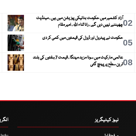
آزاد کشمیر میں حکومت بنانیکی پوزیشن میں ہیں ، مینڈیٹ
3
02
چھیننے نہیں دیں گے ، رانا ثناء اللہ ، امیر مقام
حکومت نے پیٹرول اور ڈیزل کی قیمتوں میں کمی کر دی
6
05
عالمی مارکیٹ میں سونا مزید مہنگا ، قیمت 7 ہفتوں کی بلند
9
08
ترین سطح پر پہنچ گئی
نیوز کیٹیگریز
انگر
Urdu