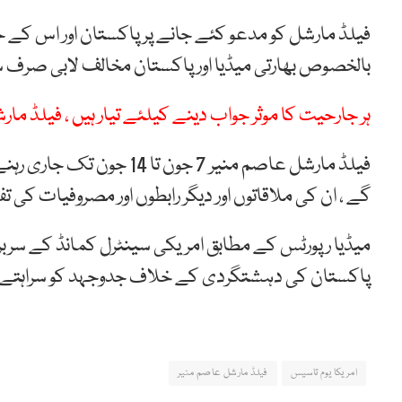
فیلڈ مارشل کو مدعو کئے جانے پر پاکستان اور اس کے 
بالخصوص بھارتی میڈیا اور پاکستان مخالف لابی صرف 
ہر جارحیت کا موثر جواب دینے کیلئے تیار ہیں ، فیلڈ مار
فیلڈ مارشل عاصم منیر 7 جون
گے ، ان کی ملاقاتوں اور دیگر رابطوں اور مصروفیات کی
میڈیا رپورٹس کے مطابق امریکی سینٹرل کمانڈ کے سرب
پاکستان کی دہشتگردی کے خلاف جدوجہد کو سراہتے ہوئے 
امریکا یوم تاسیس
فیلڈ مارشل عاصم منیر