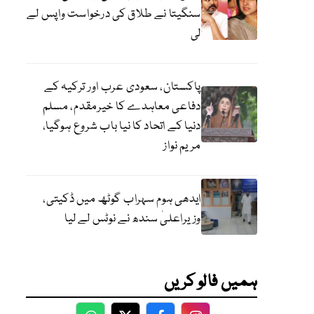
سنگیتا نے طلاق کی درخواست واپس لے
لی
پاکستان، سعودی عرب اور ترکیہ کے
دفاعی معاہدے کا خیرمقدم، مسلم
دنیا کے اتحاد کا نیا باب شروع ہوگیا،
مریم نواز
ایدھی ہوم سہراب گوٹھ میں ڈکیتی،
وزیراعلیٰ سندھ نے نوٹس لے لیا
ہمیں فالو کریں