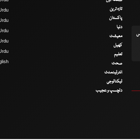
صفحۂ اول
تازہ ترین
Urdu
پاکستان
Urdu
دنیا
Urdu
اس
معیشت
Urdu
کھیل
Urdu
تعلیم
lish
صحت
انٹرٹینمنٹ
ٹیکنالوجی
دلچسپ و عجیب