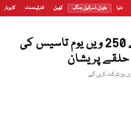
دنیا
ایران-اسرائیل جنگ
کھیل
انٹرٹینمنٹ
کاروبار
فیلڈ مارشل امریکی فوج کے 250 ویں یوم تاسیس کی
 حلقے پریشان