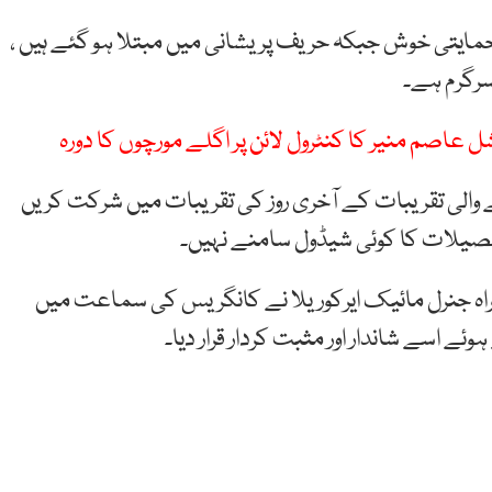
حمایتی خوش جبکہ حریف پریشانی میں مبتلا ہو گئے ہیں ،
سرگرم ہے۔
شل عاصم منیر کا کنٹرول لائن پر اگلے مورچوں کا دورہ
 تا 14 جون تک جاری رہنے والی تقریبات کے آخری روز کی تقریبات میں شرکت کریں
 تفصیلات کا کوئی شیڈول سامنے نہیں۔
راہ جنرل مائیک ایرکوریلا نے کانگریس کی سماعت میں
اسے شاندار اور مثبت کردار قرار دیا۔