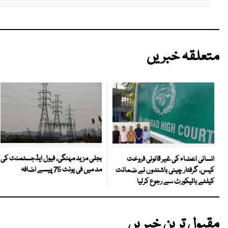
متعلقہ خبریں
بجلی مزید مہنگی، فیول ایڈجسٹمنٹ کی
انسانی اعضاء کی غیر قانونی فروخت
مد میں فی یونٹ 75 پیسے اضافہ
کیس، گرفتار چینی باشندوں نے ضمانت
کیلئے ہائیکورٹ سے رجوع کرلیا
مقبول ترین خبریں