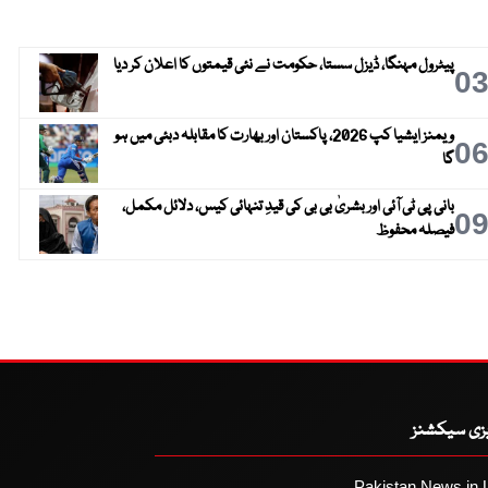
پیٹرول مہنگا، ڈیزل سستا، حکومت نے نئی قیمتوں کا اعلان کر دیا
0
ویمنز ایشیا کپ 2026، پاکستان اور بھارت کا مقابلہ دبئی میں ہو
0
گا
بانی پی ٹی آئی اور بشریٰ بی بی کی قیدِ تنہائی کیس، دلائل مکمل،
0
فیصلہ محفوظ
یزی سیکشنز
Pakistan News in 