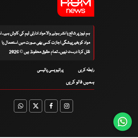
ہم نیوز پر شائع یا نشر ہونے والا مواد ادارتی ٹیم کی کاوش ہے۔ 
مواد کو بغیر پیشگی اجازت کسی بھی صورت میں استعمال یا
نقل کرنا درست نہیں۔ تمام حقوق محفوظ ہیں © 2026
رابطہ کریں
پرائیویسی پالیسی
ہمیں فالو کریں
WhatsApp
Twitter
Facebook
Facebook