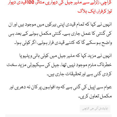
کراچی، زلزلے سے ملیر جیل کی دیواریں متاثر، 100قیدی دیوار
توڑ کرفرار، ایک ہلاک
انہوں نے کہا کہ تمام قیدی اپنی بیرکوں میں موجود ہیں اور ان
کی گنتی کا عمل جاری ہے۔ گنتی مکمل ہونے کے بعد ہی
واضح ہو سکے گا کہ کتنے قیدی فرار ہوئے، اگر کوئی ہوا۔
انہوں نے مزید کہا کہ ملیر جیل میں کوئی ہائی ویلیو یا
خطرناک ملزم موجود نہیں تھا، جیل کی سیکیورٹی مزید سخت
کردی گئی ہے اور تحقیقات جاری ہیں۔
عوام سے اپیل کی گئی ہے کہ وہ افواہوں پر کان نہ دھریں اور
مکمل تعاون کریں۔
ایڈیشنل آئی جی کراچی