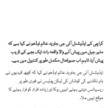
کراچی کے ایڈیشنل آئی جی جاوید عالم اوڈھو نے کہا ہے کہ
ملیر جیل میں پیش آنے والا واقعہ رات ایک بجے کے قریب
پیش آیا، تاہم اب صورتحال مکمل طور پر کنٹرول میں ہے۔
ایڈیشنل آئی جی جاوید عالم اوڈھو نے کہا کہ کچھ قیدیوں نے
باہر نکلنے کی کوشش کی لیکن پولیس نے فوری طور پر
ریسپانس دیتے ہوئے انہیں روکا اور زیادہ افراد کو فرار ہونے کا
موقع نہیں ملا۔