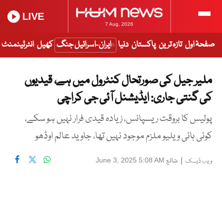
LIVE
7 Aug, 2026
صفحۂ اول
تازہ ترین
پاکستان
دنیا
ایران-اسرائیل جنگ
کھیل
انٹرٹینمنٹ
ملیر جیل کی صورتحال کنٹرول میں ہے، قیدیوں
کی گنتی جاری: ایڈیشنل آئی جی کراچی
پولیس کا بروقت ریسپانس، زیادہ قیدی فرار نہیں ہو سکے،
کوئی ہائی ویلیو ملزم موجود نہیں تھا، جاوید عالم اوڈھو
|
شائع
June 3, 2025 5:08 AM
ویب ڈیسک