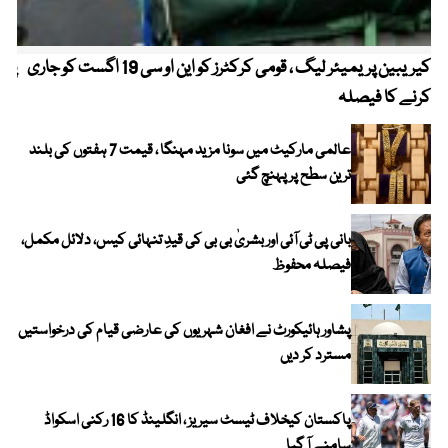
کیریبین پریمیئر لیگ ، قومی کرکٹرز کو این او سی 19 اگست کو جاری
پیٹ
کرنے کا فیصلہ
عالمی مارکیٹ میں سونا مزید مہنگا ، قیمت 7 ہفتوں کی بلند
ترین سطح پر پہنچ گئی
بانی پی ٹی آئی اور بشریٰ بی بی کی قیدِ تنہائی کیس، دلائل مکمل،
فیصلہ محفوظ
پشاور ہائیکورٹ نے افغان شہریوں کی عارضی قیام کی درخواستیں
مسترد کر دیں
پاکستان کیخلاف ٹیسٹ سیریز ، انگلینڈ کا 16 رکنی اسکواڈ
سامنے آ گیا