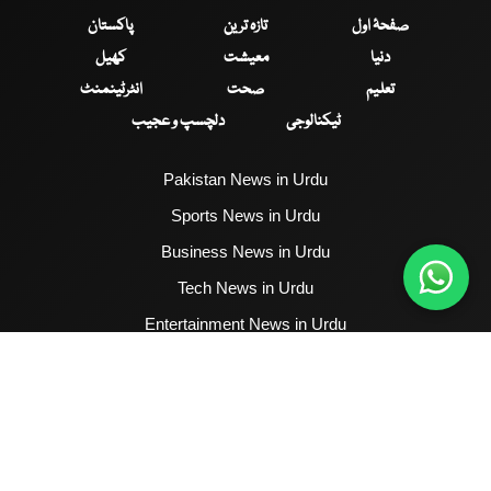
صفحۂ اول
تازہ ترین
پاکستان
دنیا
معیشت
کھیل
تعلیم
صحت
انٹرٹینمنٹ
ٹیکنالوجی
دلچسپ و عجیب
Pakistan News in Urdu
Sports News in Urdu
Business News in Urdu
Tech News in Urdu
Entertainment News in Urdu
Health News in Urdu
Hum News English