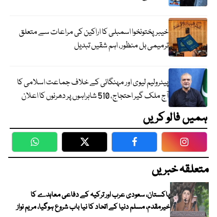
خیبرپختونخوا اسمبلی کا اراکین کی مراعات سے متعلق
ترمیمی بل منظور، اہم شقیں تبدیل
پیٹرولیم لیوی اور مہنگائی کے خلاف جماعت اسلامی کا
آج ملک گیر احتجاج، 510 شاہراہوں پر دھرنوں کا اعلان
ہمیں فالو کریں
WhatsApp
Twitter
Facebook
Faceboo
متعلقہ خبریں
پاکستان، سعودی عرب اور ترکیہ کے دفاعی معاہدے کا
خیرمقدم، مسلم دنیا کے اتحاد کا نیا باب شروع ہوگیا، مریم نواز