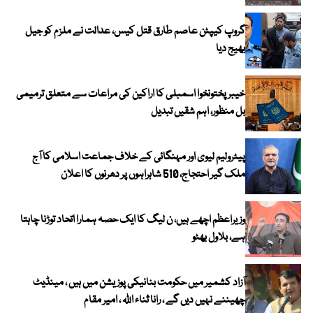
گروپ کیپٹن عاصم طارق قتل کیس، عدالت نے ملزم کو جیل
بھیج دیا
خیبرپختونخوا اسمبلی کا اراکین کی مراعات سے متعلق ترمیمی
بل منظور، اہم شقیں تبدیل
پیٹرولیم لیوی اور مہنگائی کے خلاف جماعت اسلامی کا آج
ملک گیر احتجاج، 510 شاہراہوں پر دھرنوں کا اعلان
وزیراعظم اچھے ہیں، ن لیگ کا ایک حصہ ہمارا اتحاد توڑنا چاہتا
ہے، بلاول بھٹو
آزاد کشمیر میں حکومت بنانیکی پوزیشن میں ہیں ، مینڈیٹ
چھیننے نہیں دیں گے ، رانا ثناء اللہ ، امیر مقام