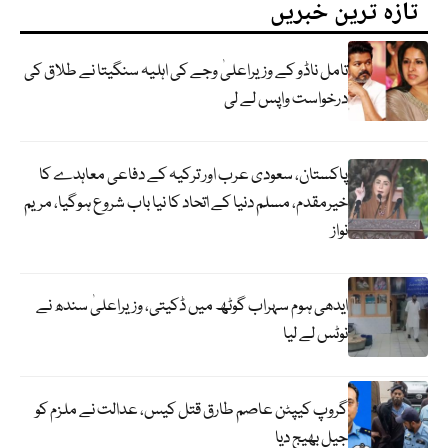
تازہ ترین خبریں
تامل ناڈو کے وزیراعلیٰ وجے کی اہلیہ سنگیتا نے طلاق کی
درخواست واپس لے لی
پاکستان، سعودی عرب اور ترکیہ کے دفاعی معاہدے کا
خیرمقدم، مسلم دنیا کے اتحاد کا نیا باب شروع ہوگیا، مریم
نواز
ایدھی ہوم سہراب گوٹھ میں ڈکیتی، وزیراعلیٰ سندھ نے
نوٹس لے لیا
گروپ کیپٹن عاصم طارق قتل کیس، عدالت نے ملزم کو
جیل بھیج دیا