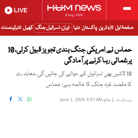
LIVE
9 Aug, 2026
صفحۂ اول
تازہ ترین
پاکستان
دنیا
ایران-اسرائیل جنگ
کھیل
انٹرٹینمنٹ
حماس نے امریکی جنگ بندی تجویز قبول کرلی، 10
یرغمالی رہا کرنے پر آمادگی
18 لاشیں بھی اسرائیل کے حوالے کی جائیں گی، معاہدے
کا مقصد غزہ جنگ کا خاتمہ ہے: حماس
|
شائع
June 1, 2025 3:07 AM
ویب ڈیسک