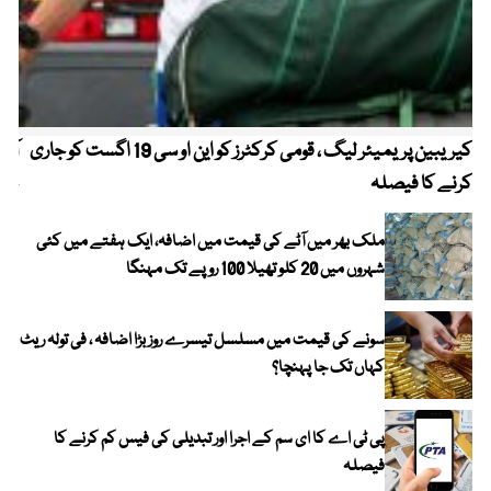
کیریبین پریمیئر لیگ ، قومی کرکٹرز کو این او سی 19 اگست کو جاری
آز
کرنے کا فیصلہ
چھی
ملک بھر میں آٹے کی قیمت میں اضافہ، ایک ہفتے میں کئی
شہروں میں 20 کلو تھیلا 100 روپے تک مہنگا
سونے کی قیمت میں مسلسل تیسرے روز بڑا اضافہ ، فی تولہ ریٹ
کہاں تک جا پہنچا؟
پی ٹی اے کا ای سم کے اجرا اور تبدیلی کی فیس کم کرنے کا
فیصلہ