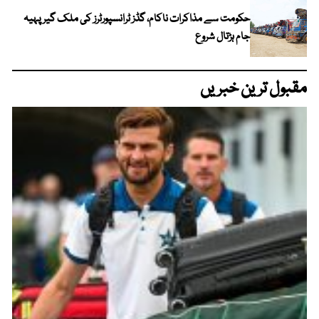
حکومت سے مذاکرات ناکام، گڈز ٹرانسپورٹرز کی ملک گیر پہیہ
جام ہڑتال شروع
مقبول ترین خبریں