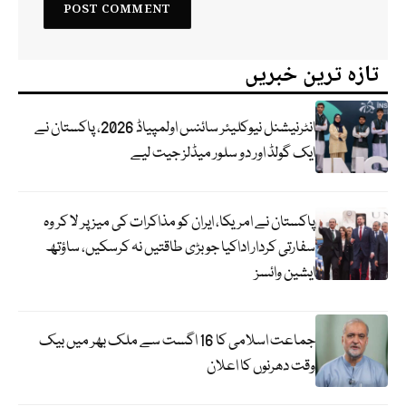
تازہ ترین خبریں
انٹرنیشنل نیوکلیئر سائنس اولمپیاڈ 2026، پاکستان نے
ایک گولڈ اور دو سلور میڈلز جیت لیے
پاکستان نے امریکا، ایران کو مذاکرات کی میز پر لا کر وہ
سفارتی کردار اداکیا جو بڑی طاقتیں نہ کرسکیں، ساؤتھ
ایشین وائسز
جماعت اسلامی کا 16 اگست سے ملک بھر میں بیک
وقت دھرنوں کا اعلان