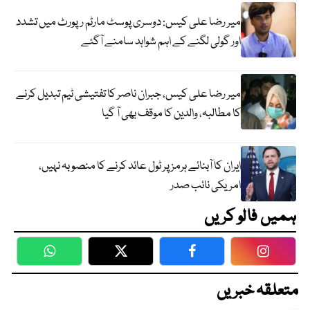
میر رضا علی کیس: دوسری پوسٹ مارٹم رپورٹ میں تشدد
اور گولی لگنے کے اہم شواہد سامنے آگئے
میر رضا علی کیس، جبران ناصر کا تفتیشی ٹیم تبدیل کرنے
کا مطالبہ، والدین کا موقف بھی آ گیا
ایران کا آبنائے ہرمز پر ٹول عائد کرنے کا منصوبہ نہیں،
امریکی نائب صدر
ہمیں فالو کریں
WhatsApp
Twitter
Facebook
Faceboo
متعلقہ خبریں