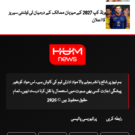
ورلڈ کپ 2027 کے میزبان ممالک کے درمیان ٹی ٹوئنٹی سیریز
کا اعلان
ہم نیوز پر شائع یا نشر ہونے والا مواد ادارتی ٹیم کی کاوش ہے۔ اس مواد کو بغیر
پیشگی اجازت کسی بھی صورت میں استعمال یا نقل کرنا درست نہیں۔ تمام
حقوق محفوظ ہیں © 2026
رابطہ کریں
پرائیویسی پالیسی