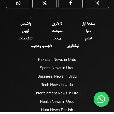
WhatsApp
Twitter
Facebook
Faceboo
صفحۂ اول
تازہ ترین
پاکستان
دنیا
معیشت
کھیل
تعلیم
صحت
انٹرٹینمنٹ
ٹیکنالوجی
دلچسپ و عجیب
Pakistan News in Urdu
Sports News in Urdu
Business News in Urdu
Tech News in Urdu
Entertainment News in Urdu
Health News in Urdu
Hum News English