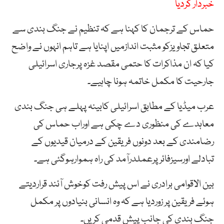
خبردار کردیا
حماس کے ترجمان کا کہنا ہے کہ تنظیم نے جنگ بندی سے
متعلق تجاویزکو مثبت اندازمیں اپنایا ہے تاہم انہوں نے واضح
کیا کہ ان مذاکرات کا حتمی مقصد غزہ پرجاری اسرائیلی
جارحیت کا مکمل خاتمہ ہونا چاہیے۔
عرب میڈیا کے مطابق اسرائیلی کابینہ پہلے ہی جنگ بندی
معاہدے کی منظوری دے چکی ہے اوراب حماس کی
رضامندی کے بعد دونوں فریقین کے درمیان قیدیوں کے
تبادلے اورسیزفائرپرعملدرآمد کی راہ ہموارہوگئی ہے۔
بین الاقوامی برادری نے اس پیش رفت کوخوش آئند قراردیتے
ہوئے فریقین پر زوردیا ہے کہ وہ انسانی بنیادوں پر مکمل
جنگ بندی کی جانب پیش قدمی کریں۔