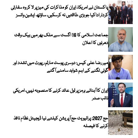
پاکستان نے امریکا، ایران کو مذاکرات کی میز پر لا کر وہ سفارتی
کردار اداکیا جو بڑی طاقتیں نہ کرسکیں، ساؤتھ ایشین وائسز
جماعت اسلامی کا 16 اگست سے ملک بھر میں بیک وقت
دھرنوں کا اعلان
میر رضا علی کیس: دوسری پوسٹ مارٹم رپورٹ میں تشدد اور
گولی لگنے کے اہم شواہد سامنے آگئے
ایران کا آبنائے ہرمز پر ٹول عائد کرنے کا منصوبہ نہیں، امریکی
نائب صدر
حج 2027: پرائیویٹ حج آپریشن کیلئے نیا ڈیجیٹل نظام نافذ
کرنے کا فیصلہ