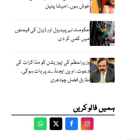
خوش ہوں، امیشا پٹیل
حکومت نے پیٹرول اور ڈیزل کی قیمتوں
میں کمی کر دی
وزیراعظم کی اپوزیشن کو مذاکرات کی
دعوت، اوپن ایجنڈے پر بات ہوگی،
طارق فضل چودھری
ہمیں فالو کریں
WhatsApp
Twitter
Facebook
Facebook