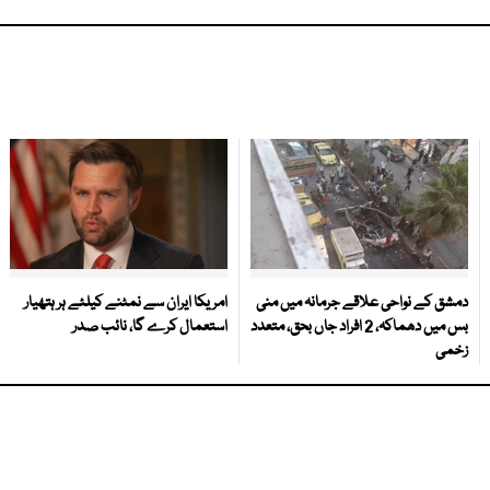
دمشق کے نواحی علاقے جرمانہ میں منی
امریکا ایران سے نمٹنے کیلئے ہر ہتھیار
بس میں دھماکہ، 2 افراد جاں بحق، متعدد
استعمال کرے گا، نائب صدر
زخمی