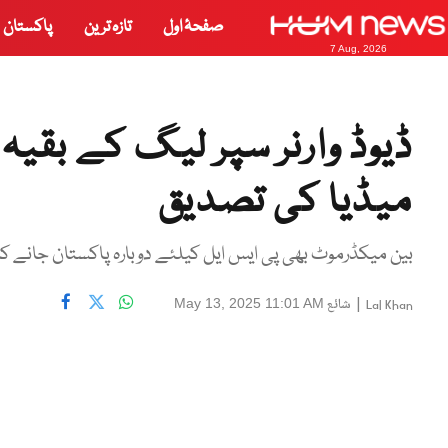
صفحۂ اول
تازہ ترین
پاکستان
7 Aug, 2026
ڈیوڈ وارنر سپر لیگ کے بقی
میڈیا کی تصدیق
بین میکڈرموٹ بھی پی ایس ایل کیلئے دوبارہ پاکستان جانے کا 
|
شائع
May 13, 2025 11:01 AM
Lal Khan