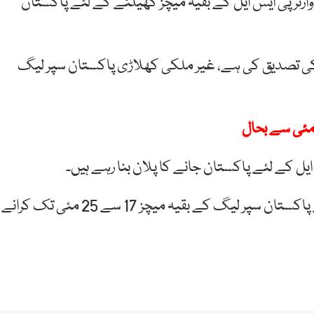
ارنر پی ایس ایل کے بقیہ میچز کھیلنے کے لئے پاکستان
 کی تصدیق کی ہے، غیر ملکی کھلاڑی پاکستان سپر لیگ
ل کے لئے پاکستان جانے کا پلان بنا رہے ہیں۔
یاد رہے کہ پاکستان کرکٹ بورڈ اور پی ایس ایل فرنچائز نے پاکستان سپر لیگ کے بقیہ میچز 17 سے 25 مئی تک کرانے