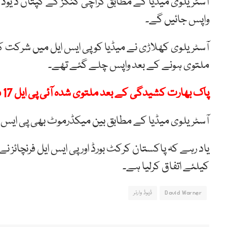
آسٹریلوی میڈیا کے مطابق کراچی کنگز کے کپتان ڈ یوڈ و
واپس جائیں گے۔
آسٹریلوی کھلاڑی نے میڈیا کو پی ایس ایل میں شرکت
ملتوی ہونے کے بعد واپس چلے گئے تھے۔
پاک بھارت کشیدگی کے بعد ملتوی شدہ آئی پی ایل 17 مئی سے بحال
آسٹریلوی میڈیا کے مطابق بین میکڈرموٹ بھی پی ایس ای
کیلئے اتفاق کرلیا ہے۔
David Warner
ڈیوڈ وارنر