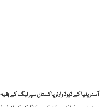
آسٹریلیا کے ڈیوڈ وارنر پاکستان سپر لیگ کے بقی