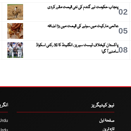
پنجاب حکومت نے گندم کی نئی قیمت مقرر کردی
3
02
عالمی مارکیٹ میں سونے کی قیمت میں بڑا اضافہ
6
05
پاکستان کیخلاف ٹیسٹ سیریز ، انگلینڈ کا 16 رکنی اسکواڈ
9
08
سامنے آ گیا
نیوز کیٹیگریز
انگر
صفحۂ اول
Urdu
تازہ ترین
Urdu