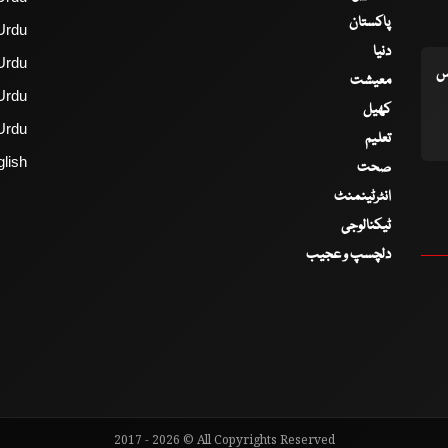
پاکستان
Urdu
دنیا
Urdu
اس
معیشت
Urdu
کھیل
Urdu
تعلیم
lish
صحت
انٹرٹینمنٹ
ٹیکنالوجی
دلچسپ و عجیب
2017 - 2026 © All Copyrights Reserved