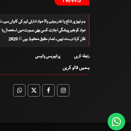
ہم نیوز پر شائع یا نشر ہونے والا مواد ادارتی ٹیم کی کاوش ہے۔ 
مواد کو بغیر پیشگی اجازت کسی بھی صورت میں استعمال یا
نقل کرنا درست نہیں۔ تمام حقوق محفوظ ہیں © 2026
رابطہ کریں
پرائیویسی پالیسی
ہمیں فالو کریں
WhatsApp
Twitter
Facebook
Facebook