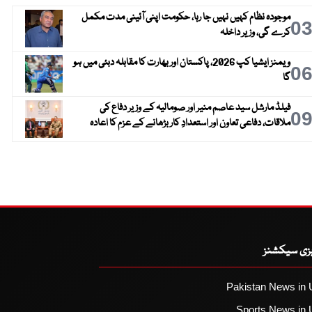
موجودہ نظام کہیں نہیں جا رہا، حکومت اپنی آئینی مدت مکمل
0
کرے گی، وزیر داخلہ
ویمنز ایشیا کپ 2026، پاکستان اور بھارت کا مقابلہ دبئی میں ہو
0
گا
فیلڈ مارشل سید عاصم منیر اور صومالیہ کے وزیر دفاع کی
0
ملاقات، دفاعی تعاون اور استعدادِ کار بڑھانے کے عزم کا اعادہ
یزی سیکشنز
Pakistan News in 
Sports News in 