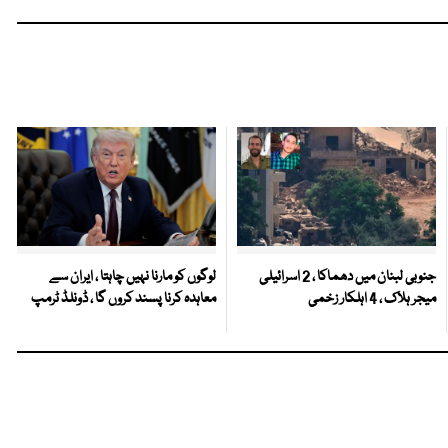
جنوبی لبنان میں دھماکا ، 2 اسرائیلی
لوگوں کو مارنا نہیں چاہتا ، ایران سے
میجر ہلاک ، 4 اہلکار زخمی
معاہدہ کرنا پسند کروں گا ، ڈونلڈ ٹرمپ