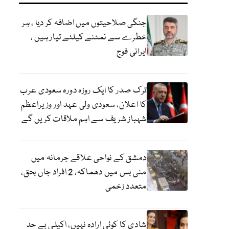
جنگی صلاحیتوں میں اضافہ کر دیا ، ہر
خطرے سے نمٹنے کیلئے تیار ہیں ،
ایرانی فوج
ترک صدر کا ایک روزہ دورہ سعودی عرب
کا اعلان، سعودی ولی عہد اور وزیراعظم
شہباز شریف سے اہم ملاقات کریں گے
دمشق کے نواحی علاقے جرمانہ میں
منی بس میں دھماکہ، 2 افراد جاں بحق،
متعدد زخمی
شادی کا کوئی ارادہ نہیں، اکیلی بے حد