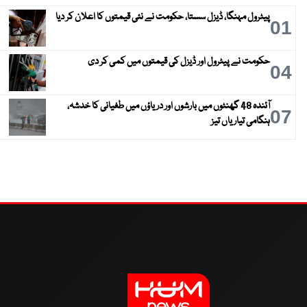
پیٹرول مہنگا، ڈیزل سستا، حکومت نے نئی قیمتوں کا اعلان کر دیا
01
حکومت نے پیٹرول اور ڈیزل کی قیمتوں میں کمی کر دی
04
آئندہ 48 گھنٹوں میں بارشوں اور دریاؤں میں طغیانی کا خدشہ،
07
ہنگامی تیاریاں تیز