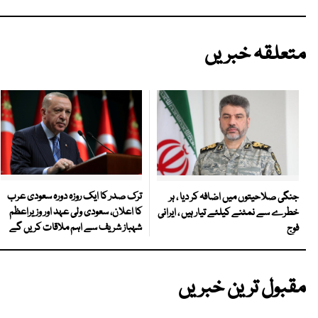
متعلقہ خبریں
ترک صدر کا ایک روزہ دورہ سعودی عرب
جنگی صلاحیتوں میں اضافہ کر دیا ، ہر
کا اعلان، سعودی ولی عہد اور وزیراعظم
خطرے سے نمٹنے کیلئے تیار ہیں ، ایرانی
شہباز شریف سے اہم ملاقات کریں گے
فوج
مقبول ترین خبریں