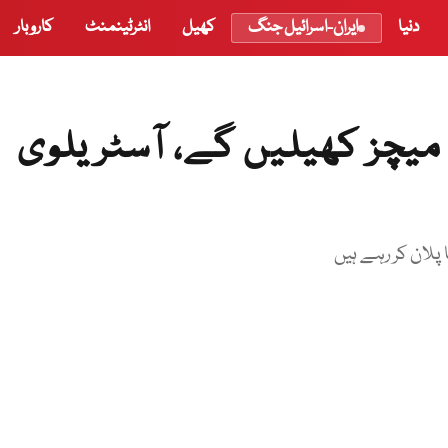
دنیا
ایران-اسرائیل جنگ
کھیل
انٹرٹینمنٹ
کاروبار
ہ میچز کھیلیں گے، آسٹریلوی
پلان کر رہے ہیں