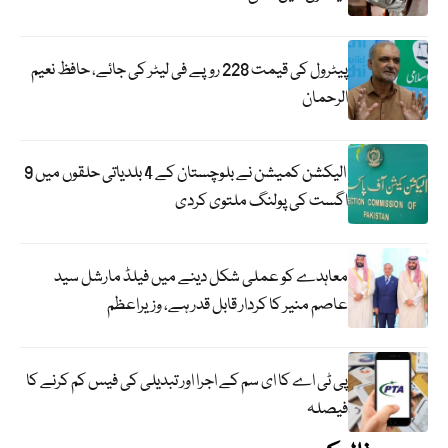
پیٹرول کی قیمت 228 روپے فی لیٹر کی جائے، حافظ نعیم
الرحمان
الیکشن کمیشن نے بلوچستان کے 4 بلدیاتی حلقوں میں 9
اگست کی پولنگ ملتوی کردی
معاہدے کو عملی شکل دینے میں فیلڈ مارشل سید
عاصم منیر کا کردار قابل قدر ہے، وزیراعظم
پی ٹی اے کا ای سم کے اجرا اور تبدیلی کی فیس کم کرنے کا
فیصلہ