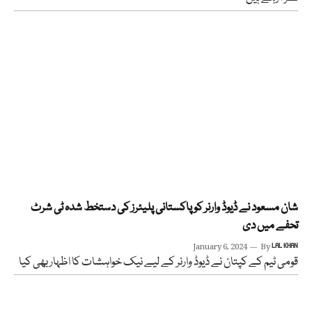
شان مسعود نے ڈیوڈ وارنر کو پاکستانی پلیئرز کی دستخط شدہ ٹی شرٹ
تحفے میں دی
January 6, 2024
By
LAL KHAN
قومی ٹیم کے کپتان نے ڈیوڈ وارنر کے لیے نیک خواہشات کا اظہار بھی کیا