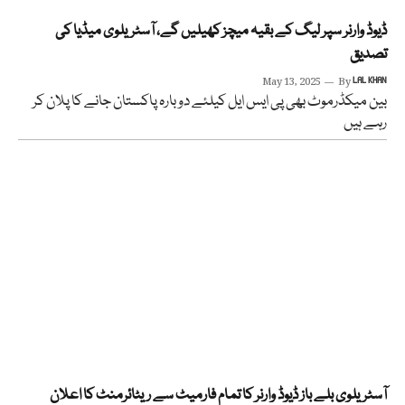
ڈیوڈ وارنر سپر لیگ کے بقیہ میچز کھیلیں گے، آسٹریلوی میڈیا کی
تصدیق
May 13, 2025
By
LAL KHAN
بین میکڈرموٹ بھی پی ایس ایل کیلئے دوبارہ پاکستان جانے کا پلان کر
رہے ہیں
آسٹریلوی بلے باز ڈیوڈ وارنر کا تمام فارمیٹ سے ریٹائرمنٹ کا اعلان