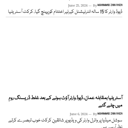
June 25, 2024
By
MUHAMMAD ZAIN RAZA
ڈیوڈ وارنر کا 15 سالہ انٹرنیشنل کیرئیر اختتام کو پہنچ گیا، کرکٹ آسٹریلیا
آسٹریلیا بمقابلہ عمان، ڈیوڈ وارنر آؤٹ ہونے کے بعد غلط ڈریسنگ روم
میں چلے گئے
June 6, 2024
By
MUHAMMAD ZAIN RAZA
سوشل میڈیا پر وائرل وارنر کی ویڈیو پر شائقینِ کرکٹ خوب تبصرے کرتے
نظر آرہے ہیں