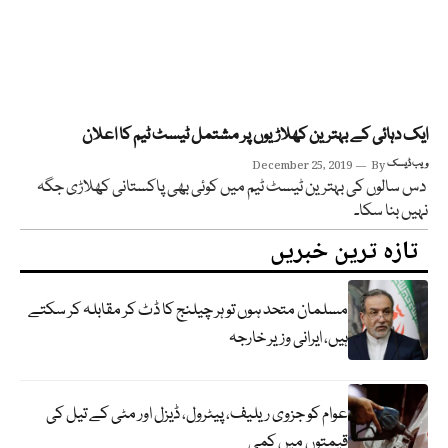
ایک دہائی کے بہترین کھلاڑیوں پر مشتمل ٹیسٹ ٹیم کا اعلان
ویب ڈیسک
By
December 25, 2019
دس سالوں کی بہترین ٹیسٹ ٹیم میں کوئی بھی پاکستانی کھلاڑی جگہ
نہیں بنا سکا۔
تازہ ترین خبریں
مسلمان متحد ہوں تو ہر چیلنج کا ڈٹ کر مقابلہ کر سکتے
ہیں، ایرانی وزیر خارجہ
عوام کو جزوی ریلیف، پیٹرول، ڈیزل اور مٹی کے تیل کی
قیمتوں میں کمی