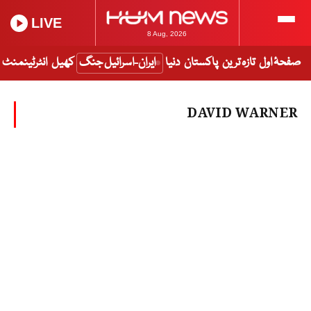
LIVE
8 Aug, 2026
صفحۂ اول
تازہ ترین
پاکستان
دنیا
ایران-اسرائیل جنگ
کھیل
انٹرٹینمنٹ
DAVID WARNER