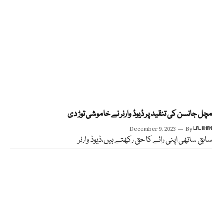
مچل جانسن کی تنقید پر ڈیوڈ وارنر نے خاموشی توڑ دی
December 9, 2023
By
LAL KHAN
سابق ساتھی اپنی رائے کا حق رکھتے ہیں،ڈیوڈ وارنر