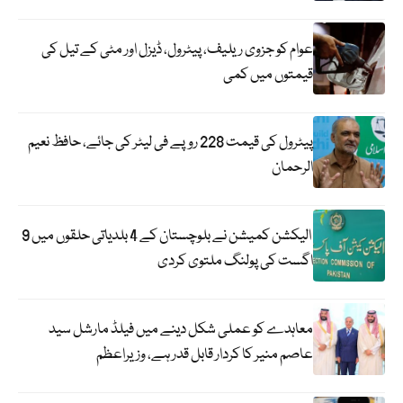
عوام کو جزوی ریلیف، پیٹرول، ڈیزل اور مٹی کے تیل کی
قیمتوں میں کمی
پیٹرول کی قیمت 228 روپے فی لیٹر کی جائے، حافظ نعیم
الرحمان
الیکشن کمیشن نے بلوچستان کے 4 بلدیاتی حلقوں میں 9
اگست کی پولنگ ملتوی کردی
معاہدے کو عملی شکل دینے میں فیلڈ مارشل سید
عاصم منیر کا کردار قابل قدر ہے، وزیراعظم