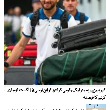
کیریبین پریمیئر لیگ ، قومی کرکٹرز کو این او سی 19 اگست کو جاری
آز
کرنے کا فیصلہ
چھی