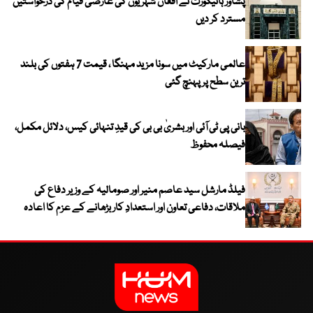
پشاور ہائیکورٹ نے افغان شہریوں کی عارضی قیام کی درخواستیں
مسترد کر دیں
عالمی مارکیٹ میں سونا مزید مہنگا ، قیمت 7 ہفتوں کی بلند
ترین سطح پر پہنچ گئی
بانی پی ٹی آئی اور بشریٰ بی بی کی قیدِ تنہائی کیس، دلائل مکمل،
فیصلہ محفوظ
فیلڈ مارشل سید عاصم منیر اور صومالیہ کے وزیر دفاع کی
ملاقات، دفاعی تعاون اور استعدادِ کار بڑھانے کے عزم کا اعادہ