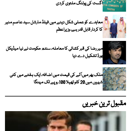
اگست کی پولنگ ملتوی کردی
معاہدے کو عملی شکل دینے میں فیلڈ مارشل سید عاصم منیر
کا کردار قابل قدر ہے، وزیراعظم
میر رضا کی قبر کشائی کا معاملہ، سندھ حکومت نے نیا میڈیکل
بورڈ تشکیل دے دیا
ملک بھر میں آٹے کی قیمت میں اضافہ، ایک ہفتے میں کئی
شہروں میں 20 کلو تھیلا 100 روپے تک مہنگا
مقبول ترین خبریں