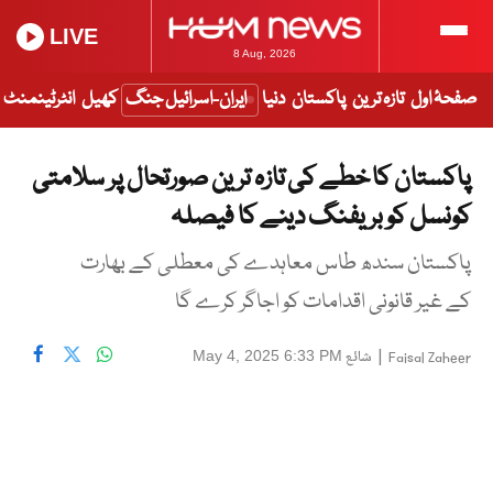
LIVE
8 Aug, 2026
صفحۂ اول
تازہ ترین
پاکستان
دنیا
ایران-اسرائیل جنگ
کھیل
انٹرٹینمنٹ
پاکستان کا خطے کی تازہ ترین صورتحال پر سلامتی
کونسل کو بریفنگ دینے کا فیصلہ
پاکستان سندھ طاس معاہدے کی معطلی کے بھارت
کے غیر قانونی اقدامات کو اجاگر کرے گا
|
شائع
May 4, 2025 6:33 PM
Faisal Zaheer