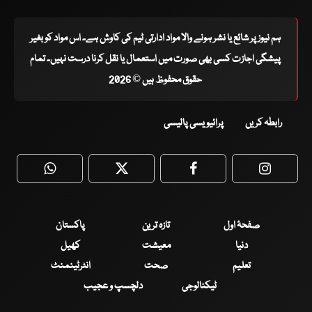
ہم نیوز پر شائع یا نشر ہونے والا مواد ادارتی ٹیم کی کاوش ہے۔ اس مواد کو بغیر
پیشگی اجازت کسی بھی صورت میں استعمال یا نقل کرنا درست نہیں۔ تمام
حقوق محفوظ ہیں © 2026
رابطہ کریں
پرائیویسی پالیسی
WhatsApp
Twitter
Facebook
Faceboo
صفحۂ اول
تازہ ترین
پاکستان
دنیا
معیشت
کھیل
تعلیم
صحت
انٹرٹینمنٹ
ٹیکنالوجی
دلچسپ و عجیب