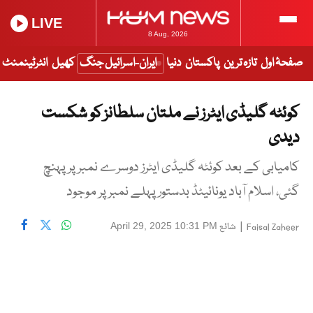
LIVE
8 Aug, 2026
صفحۂ اول
تازہ ترین
پاکستان
دنیا
ایران-اسرائیل جنگ
کھیل
انٹرٹینمنٹ
کوئٹہ گلیڈی ایٹرز نے ملتان سلطانز کو شکست
دیدی
کامیابی کے بعد کوئٹہ گلیڈی ایٹرز دوسرے نمبر پر پہنچ
گئی، اسلام آباد یونائیٹڈ بدستورپہلے نمبر پر موجود
|
شائع
April 29, 2025 10:31 PM
Faisal Zaheer