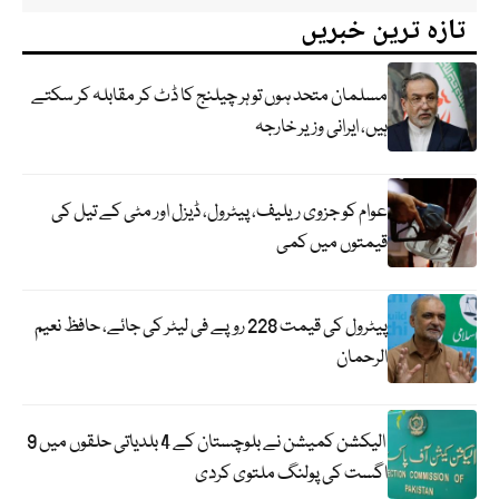
تازہ ترین خبریں
مسلمان متحد ہوں تو ہر چیلنج کا ڈٹ کر مقابلہ کر سکتے
ہیں، ایرانی وزیر خارجہ
عوام کو جزوی ریلیف، پیٹرول، ڈیزل اور مٹی کے تیل کی
قیمتوں میں کمی
پیٹرول کی قیمت 228 روپے فی لیٹر کی جائے، حافظ نعیم
الرحمان
الیکشن کمیشن نے بلوچستان کے 4 بلدیاتی حلقوں میں 9
اگست کی پولنگ ملتوی کردی