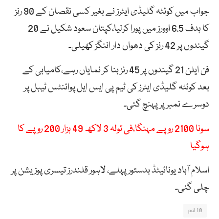
جواب میں کوئٹہ گلیڈی ایٹرز نے بغیر کسی نقصان کے 90 رنز
کا ہدف 6.5 اوورز میں پورا کرلیا،کپتان سعود شکیل نے 20
گیندوں پر 42 رنز کی دھواں دار اننگز کھیلی۔
فن ایلن 21 گیندوں پر 45 رنز بنا کر نمایاں رہے،کامیابی کے
بعد کوئٹہ گلیڈی ایٹرز کی ٹیم پی ایس ایل پوائنٹس ٹیبل پر
دوسرے نمبر پر پہنچ گئی۔
سونا 2100 روپے مہنگا،فی تولہ 3 لاکھ 49 ہزار 200 روپے کا
ہوگیا
اسلام آباد یونائیٹڈ بدستور پہلے، لاہور قلندرز تیسری پوزیشن پر
چلی گئی۔
psl 10