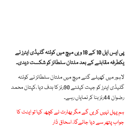
پی ایس ایل 10 کے 18 ویں میچ میں کوئٹہ گلیڈی ایٹرز نے
یکطرفہ مقابلے کے بعد ملتان سلطانز کو شکست دیدی۔
لاہور میں کھیلے گئے میچ میں ملتان سلطانز نے کوئٹہ
گلیڈی ایٹرز کو جیت کیلئے 90رنز کا ہدف دیا ،کپتان محمد
رضوان 44رنز بنا کر نمایاں رہے۔
ہم پہل نہیں کریں گے مگر بھارت نے کچھ کیا تو اینٹ کا
جواب پتھر سے دیا جائےگا، اسحاق ڈار