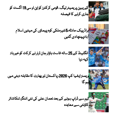
کیریبین پریمیئر لیگ ، قومی کرکٹرز کو این او سی 19 اگست کو
جاری کرنے کا فیصلہ
براڈ پیک حادثہ،5غیرملکی کوہ پیماؤں کی میتیں اسلام
آبادپہنچادی گئیں
انگلینڈ کے 25 سالہ فاسٹ باؤلر جان ٹرنر نے کرکٹ کو خیر باد
کہہ دیا
ویمنز ایشیا کپ 2026، پاکستان اور بھارت کا مقابلہ دبئی میں
ہو گا
ٹیم سے ڈراپ ہونے کے بعد نعمان علی کی نئی اننگز، لنکاشائر
کاؤنٹی سے معاہدہ