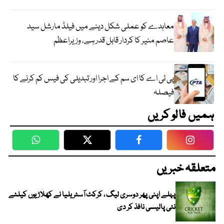
معاہدے کو عملی شکل دینے میں فیلڈ مارشل سید
عاصم منیر کا کردار قابل قدر ہے، وزیراعظم
پی ٹی اے کا ای سم کے اجرا اور تبدیلی کی فیس کم کرنے کا
فیصلہ
ہمیں فالو کریں
WhatsApp
Twitter
Facebook
Faceboo
متعلقہ خبریں
پہلے اپنی پھر دوسری لیگ ، کرکٹ آسٹریلیا نے کھلاڑیوں کیلئے
نئی پالیسی نافذ کر دی