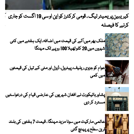
کیریبین پریمیئر لیگ ، قومی کرکٹرز کو این او سی 19 اگست کو جاری
آز
کرنے کا فیصلہ
چھی
ملک بھر میں آٹے کی قیمت میں اضافہ، ایک ہفتے میں کئی
شہروں میں 20 کلو تھیلا 100 روپے تک مہنگا
عوام کو جزوی ریلیف، پیٹرول، ڈیزل اور مٹی کے تیل کی قیمتوں
میں کمی
پشاور ہائیکورٹ نے افغان شہریوں کی عارضی قیام کی درخواستیں
مسترد کر دیں
عالمی مارکیٹ میں سونا مزید مہنگا ، قیمت 7 ہفتوں کی بلند
ترین سطح پر پہنچ گئی