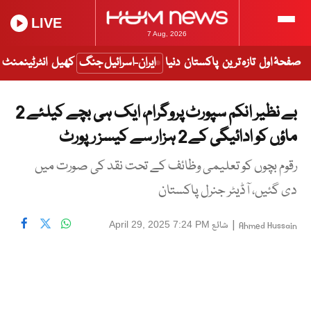
LIVE
7 Aug, 2026
صفحۂ اول
تازہ ترین
پاکستان
دنیا
ایران-اسرائیل جنگ
کھیل
انٹرٹینمنٹ
بے نظیر انکم سپورٹ پروگرام، ایک ہی بچے کیلئے 2
ماؤں کو ادائیگی کے 2 ہزار سے کیسز رپورٹ
رقوم بچوں کو تعلیمی وظائف کے تحت نقد کی صورت میں
دی گئیں، آڈیٹر جنرل پاکستان
|
شائع
April 29, 2025 7:24 PM
Ahmed Hussain