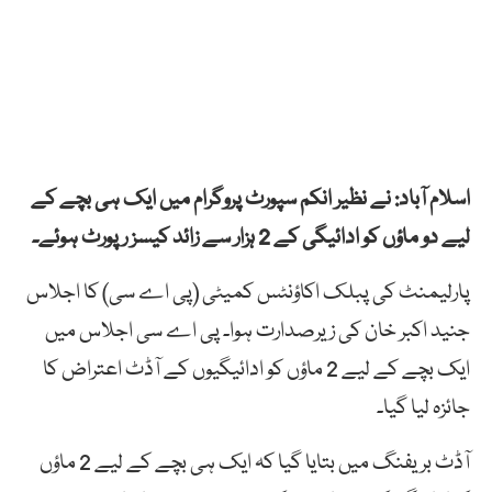
اسلام آباد: نے نظیر انکم سپورٹ پروگرام میں ایک ہی بچے کے
لیے دو ماؤں کو ادائیگی کے 2 ہزار سے زائد کیسز رپورٹ ہوئے۔
پارلیمنٹ کی پبلک اکاؤنٹس کمیٹی (پی اے سی) کا اجلاس
جنید اکبر خان کی زیرصدارت ہوا۔ پی اے سی اجلاس میں
ایک بچے کے لیے 2 ماؤں کو ادائیگیوں کے آڈٹ اعتراض کا
جائزہ لیا گیا۔
آڈٹ بریفنگ میں بتایا گیا کہ ایک ہی بچے کے لیے 2 ماؤں