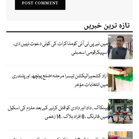
تازہ ترین خبریں
میں نے پی ٹی آئی کومذاکرات کی کوئی دعوت نہیں دی،
اسپیکرقومی اسمبلی
آزاد کشمیرالیکشن تیسرا مرحلہ؛ضلع پونچھ اور پلندری
میں انتخابات مؤخر
بینکاک ، دادا اور دادی کو قتل کرنے کے بعد ملزم کی اسکول
میں فائرنگ ، 8 افراد ہلاک ، 14 زخمی