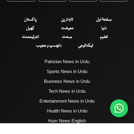
صفحۂ اول
تازہ ترین
پاکستان
دنیا
معیشت
کھیل
تعلیم
صحت
انٹرٹینمنٹ
ٹیکنالوجی
دلچسپ و عجیب
Pakistan News in Urdu
Sports News in Urdu
Business News in Urdu
Tech News in Urdu
Entertainment News in Urdu
Health News in Urdu
Hum News English