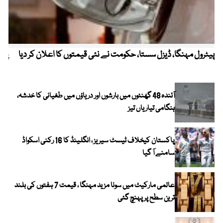
پیٹرول مہنگا، ڈیزل سستا، حکومت نے نئی قیمتوں کا اعلان کر دیا
پنج
آئندہ 48 گھنٹوں میں بارشوں اور دریاؤں میں طغیانی کا خدشہ،
ہنگامی تیاریاں تیز
پاکستان کیخلاف ٹیسٹ سیریز ، انگلینڈ کا 16 رکنی اسکواڈ
سامنے آ گیا
عالمی مارکیٹ میں سونا مزید مہنگا ، قیمت 7 ہفتوں کی بلند
ترین سطح پر پہنچ گئی