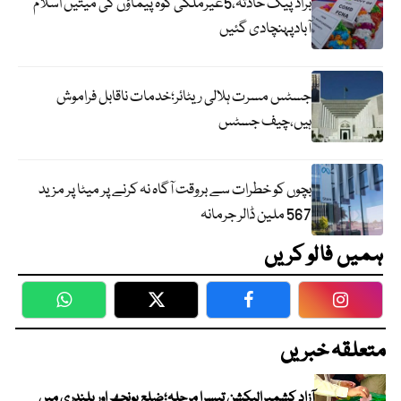
براڈ پیک حادثہ،5غیرملکی کوہ پیماؤں کی میتیں اسلام
آبادپہنچادی گئیں
جسٹس مسرت ہلالی ریٹائر؛خدمات ناقابل فراموش
ہیں،چیف جسٹس
بچوں کو خطرات سے بروقت آگاہ نہ کرنے پر میٹا پر مزید
567 ملین ڈالر جرمانہ
ہمیں فالو کریں
WhatsApp
Twitter
Facebook
Faceboo
متعلقہ خبریں
آزاد کشمیرالیکشن تیسرا مرحلہ؛ضلع پونچھ اور پلندری میں