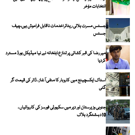
انتخابات مؤخر
جسٹس مسرت ہلالی ریٹائر؛خدمات ناقابل فراموش ہیں،چیف
جسٹس
میر رضا کی قبر کشائی پر تنازع،اہلخانہ نے نیا میڈیکل بورڈ مسترد
کردیا
اسٹاک ایکسچینج میں کاروبار کا منفی آغاز ، ڈالر کی قیمت گر
گئی
جنوبی وزیرستان اور دیر میں سکیورٹی فورسز کی کارروائیاں ،
10دہشتگرد ہلاک