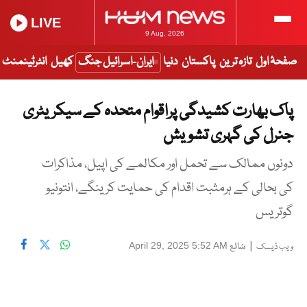
LIVE
9 Aug, 2026
صفحۂ اول
تازہ ترین
پاکستان
دنیا
ایران-اسرائیل جنگ
کھیل
انٹرٹینمنٹ
پاک بھارت کشیدگی پراقوام متحدہ کے سیکریٹری
جنرل کی گہری تشویش
دونوں ممالک سے تحمل اور مکالمے کی اپیل، مذاکرات
کی بحالی کے ہرمثبت اقدام کی حمایت کرینگے، انتونیو
گوتریس
|
شائع
April 29, 2025 5:52 AM
ویب ڈیسک