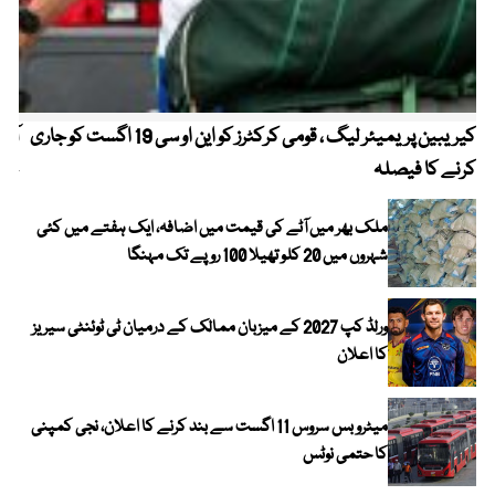
کیریبین پریمیئر لیگ ، قومی کرکٹرز کو این او سی 19 اگست کو جاری
آز
کرنے کا فیصلہ
چھی
ملک بھر میں آٹے کی قیمت میں اضافہ، ایک ہفتے میں کئی
شہروں میں 20 کلو تھیلا 100 روپے تک مہنگا
ورلڈ کپ 2027 کے میزبان ممالک کے درمیان ٹی ٹوئنٹی سیریز
کا اعلان
میٹرو بس سروس 11 اگست سے بند کرنے کا اعلان، نجی کمپنی
کا حتمی نوٹس