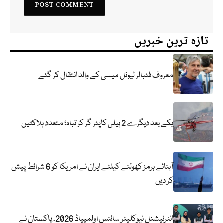
تازہ ترین خبریں
معروف فٹبالر لیونل میسی کے والد انتقال کر گئے
یکے بعد دیگرے 2 ہیلی کاپٹر گر کر تباہ؛ متعدد ہلاکتیں
آبنائے ہرمز کھولنے کیلئے ایران نے امریکا کو 6 شرائط پیش
کر دیں
انٹرنیشنل نیوکلیئر سائنس اولمپیاڈ 2026، پاکستان نے