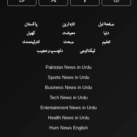
WhatsApp
Twitter
Facebook
Faceboo
صفحۂ اول
تازہ ترین
پاکستان
دنیا
معیشت
کھیل
تعلیم
صحت
انٹرٹینمنٹ
ٹیکنالوجی
دلچسپ و عجیب
Pakistan News in Urdu
Sports News in Urdu
Business News in Urdu
Tech News in Urdu
Entertainment News in Urdu
Health News in Urdu
Hum News English