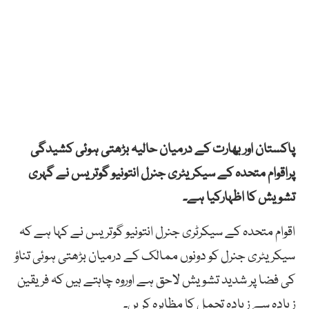
پاکستان اور بھارت کے درمیان حالیہ بڑھتی ہوئی کشیدگی
پراقوام متحدہ کے سیکریٹری جنرل انتونیو گوتریس نے گہری
تشویش کا اظہارکیا ہے۔
اقوام متحدہ کے سیکرٹری جنرل انتونیو گوتریس نے کہا ہے کہ
سیکریٹری جنرل کو دونوں ممالک کے درمیان بڑھتی ہوئی تناؤ
کی فضا پر شدید تشویش لاحق ہے اوروہ چاہتے ہیں کہ فریقین
زیادہ سے زیادہ تحمل کا مظاہرہ کریں۔