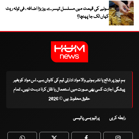
سونے کی قیمت میں مسلسل تیسرے روز بڑا اضافہ ، فی تولہ ریٹ
کہاں تک جا پہنچا؟
ہم نیوز پر شائع یا نشر ہونے والا مواد ادارتی ٹیم کی کاوش ہے۔ اس مواد کو بغیر
پیشگی اجازت کسی بھی صورت میں استعمال یا نقل کرنا درست نہیں۔ تمام
حقوق محفوظ ہیں © 2026
رابطہ کریں
پرائیویسی پالیسی