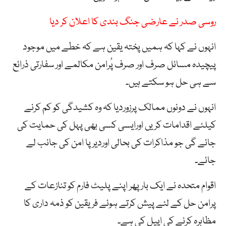
روسی صدر نے عارضی جنگ بندی کا اعلان کر دیا
انہوں نے کہا کہ ہمیں پختہ یقین ہے کہ خطے میں موجود
پیچیدہ مسائل صرف اور صرف پُرامن مکالمے اور سفارتی ذرائع
سے ہی حل ہو سکتے ہیں۔
انہوں نے دونوں ممالک پرزوردیا کہ وہ کشیدگی کو کم کرنے
کیلئے اقدامات کریں اورایسی کسی بھی پہل کی حمایت کی
جائے گی جو مذاکرات کی بحالی اوردیرپا امن کی جانب لے
جائے۔
اقوام متحدہ نے ایک بار پھر اپنے پلیٹ فارم کو تنازعات کے
پرامن حل کے لئے پیش کرتے ہوئے فریقین کو ذمہ داری کا
مظاہرہ کرنے کی اپیل کی ہے۔