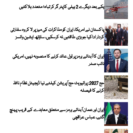
یکے بعد دیگرے 2 ہیلی کاپٹر گر کر تباہ؛ متعدد ہلاکتیں
پاکستان نے امریکا، ایران کو مذاکرات کی میز پر لا کر وہ سفارتی
کردار اداکیا جو بڑی طاقتیں نہ کرسکیں، ساؤتھ ایشین وائسز
ایران کا آبنائے ہرمز پر ٹول عائد کرنے کا منصوبہ نہیں، امریکی
نائب صدر
حج 2027: پرائیویٹ حج آپریشن کیلئے نیا ڈیجیٹل نظام نافذ
کرنے کا فیصلہ
ایران اور عمان آبنائے ہرمز سے متعلق معاہدے کے قریب پہنچ
گئے، عباس عراقچی