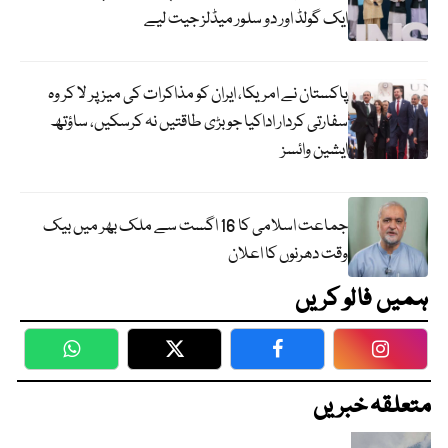
ایک گولڈ اور دو سلور میڈلز جیت لیے
پاکستان نے امریکا، ایران کو مذاکرات کی میز پر لا کر وہ
سفارتی کردار اداکیا جو بڑی طاقتیں نہ کرسکیں، ساؤتھ
ایشین وائسز
جماعت اسلامی کا 16 اگست سے ملک بھر میں بیک
وقت دھرنوں کا اعلان
ہمیں فالو کریں
WhatsApp
Twitter
Facebook
Faceboo
متعلقہ خبریں