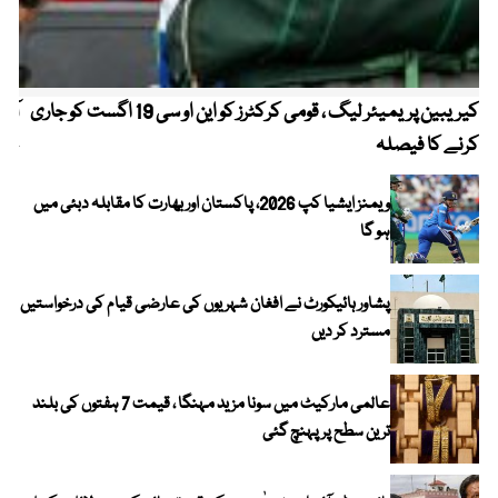
کیریبین پریمیئر لیگ ، قومی کرکٹرز کو این او سی 19 اگست کو جاری
آز
کرنے کا فیصلہ
چھی
ویمنز ایشیا کپ 2026، پاکستان اور بھارت کا مقابلہ دبئی میں
ہو گا
پشاور ہائیکورٹ نے افغان شہریوں کی عارضی قیام کی درخواستیں
مسترد کر دیں
عالمی مارکیٹ میں سونا مزید مہنگا ، قیمت 7 ہفتوں کی بلند
ترین سطح پر پہنچ گئی