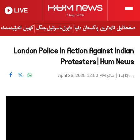
LIVE
7 Aug, 2026
صفحۂ اول
تازہ ترین
پاکستان
دنیا
ایران-اسرائیل جنگ
کھیل
انٹرٹینمنٹ
London Police In Action Against Indian
Protesters | Hum News
|
شائع
April 26, 2025 12:50 PM
Lal Khan