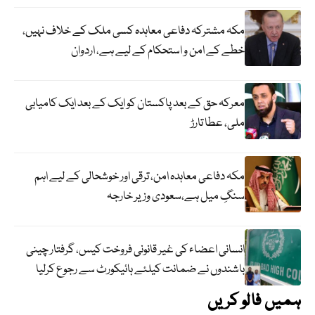
مکہ مشترکہ دفاعی معاہدہ کسی ملک کے خلاف نہیں،
خطے کے امن و استحکام کے لیے ہے، اردوان
معرکہ حق کے بعد پاکستان کو ایک کے بعد ایک کامیابی
ملی، عطا تارڑ
مکہ دفاعی معاہدہ امن، ترقی اور خوشحالی کے لیے اہم
سنگِ میل ہے،سعودی وزیر خارجہ
انسانی اعضاء کی غیر قانونی فروخت کیس، گرفتار چینی
باشندوں نے ضمانت کیلئے ہائیکورٹ سے رجوع کرلیا
ہمیں فالو کریں