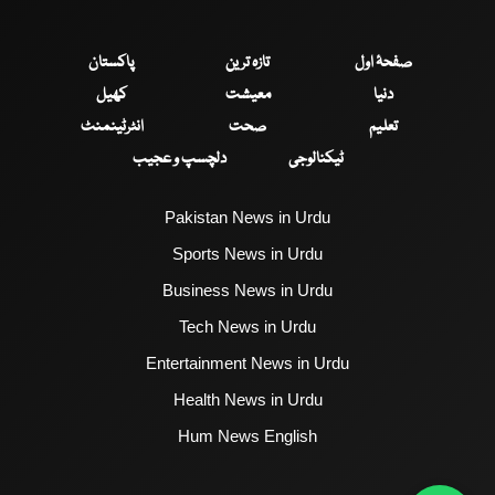
صفحۂ اول
تازہ ترین
پاکستان
دنیا
معیشت
کھیل
تعلیم
صحت
انٹرٹینمنٹ
ٹیکنالوجی
دلچسپ و عجیب
Pakistan News in Urdu
Sports News in Urdu
Business News in Urdu
Tech News in Urdu
Entertainment News in Urdu
Health News in Urdu
Hum News English