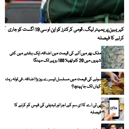
کیریبین پریمیئر لیگ ، قومی کرکٹرز کو این او سی 19 اگست کو جاری
آز
کرنے کا فیصلہ
چھی
ملک بھر میں آٹے کی قیمت میں اضافہ، ایک ہفتے میں کئی
شہروں میں 20 کلو تھیلا 100 روپے تک مہنگا
سونے کی قیمت میں مسلسل تیسرے روز بڑا اضافہ ، فی تولہ ریٹ
کہاں تک جا پہنچا؟
پی ٹی اے کا ای سم کے اجرا اور تبدیلی کی فیس کم کرنے کا
فیصلہ