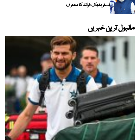
اسٹریٹجک فوائد کا معترف
مقبول ترین خبریں