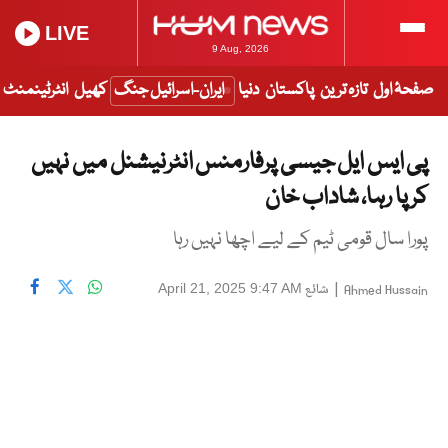
LIVE
9 Aug, 2026
صفحۂ اول
تازہ ترین
پاکستان
دنیا
ایران-اسرائیل جنگ
کھیل
انٹرٹینمنٹ
پی ایس ایل جیسی پرفارمنس انٹرنیشنل میں نہیں
کر پا رہا، شاداب خان
پورا سال قومی ٹیم کے لیے اچھا نہیں رہا
|
شائع
April 21, 2025 9:47 AM
Ahmed Hussain