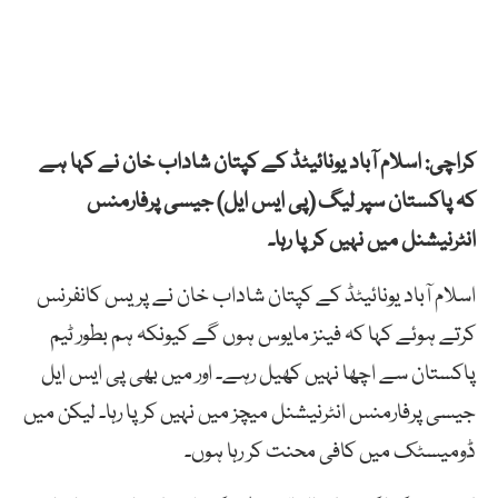
کراچی: اسلام آباد یونائیٹڈ کے کپتان شاداب خان نے کہا ہے
کہ پاکستان سپر لیگ (پی ایس ایل) جیسی پرفارمنس
انٹرنیشنل میں نہیں کرپا رہا۔
اسلام آباد یونائیٹڈ کے کپتان شاداب خان نے پریس کانفرنس
کرتے ہوئے کہا کہ فینز مایوس ہوں گے کیونکہ ہم بطور ٹیم
پاکستان سے اچھا نہیں کھیل رہے۔ اور میں بھی پی ایس ایل
جیسی پرفارمنس انٹرنیشنل میچز میں نہیں کر پا رہا۔ لیکن میں
ڈومیسٹک میں کافی محنت کر رہا ہوں۔