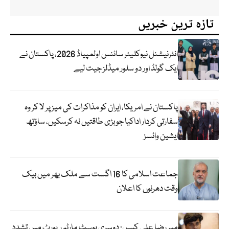
تازہ ترین خبریں
انٹرنیشنل نیوکلیئر سائنس اولمپیاڈ 2026، پاکستان نے
ایک گولڈ اور دو سلور میڈلز جیت لیے
پاکستان نے امریکا، ایران کو مذاکرات کی میز پر لا کر وہ
سفارتی کردار اداکیا جو بڑی طاقتیں نہ کرسکیں، ساؤتھ
ایشین وائسز
جماعت اسلامی کا 16 اگست سے ملک بھر میں بیک
وقت دھرنوں کا اعلان
میر رضا علی کیس: دوسری پوسٹ مارٹم رپورٹ میں تشدد