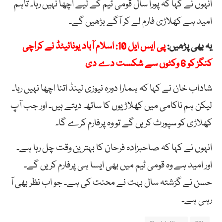
انہوں نے کہا کہ پورا سال قومی ٹیم کے لیے اچھا نہیں رہا۔ تاہم
امید ہے کھلاڑی فارم لے کر آگے بڑھیں گے۔
یہ بھی پڑھیں:
پی ایس ایل 10: اسلام آباد یونائیٹڈ نے کراچی
کنگز کو 6 وکٹوں سے شکست دے دی
شاداب خان نے کہا کہ ہمارا دورہ نیوزی لینڈ اتنا اچھا نہیں رہا۔
لیکن ہم ناکامی میں کھلاڑیوں کا ساتھ دیتے ہیں۔ اور جب آپ
کھلاڑی کو سپورٹ کریں گے تو وہ پرفارم کرے گا۔
انہوں نے کہا کہ صاحبزادہ فرحان کا بہترین وقت چل رہا ہے۔
اور امید ہے وہ قومی ٹیم میں بھی ایسا ہی پرفارم کریں گے۔
حسن نے گزشتہ سال بہت نے محنت کی ہے۔ جو اب نظر بھی آ
رہی ہے۔