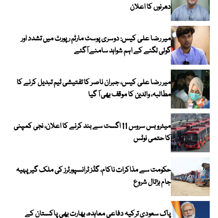
دھرنوں کا اعلان
میر رضا علی کیس: دوسری پوسٹ مارٹم رپورٹ میں تشدد اور
گولی لگنے کے اہم شواہد سامنے آگئے
میر رضا علی کیس، جبران ناصر کا تفتیشی ٹیم تبدیل کرنے کا
مطالبہ، والدین کا موقف بھی آ گیا
میٹرو بس سروس 11 اگست سے بند کرنے کا اعلان، نجی کمپنی
کا حتمی نوٹس
حکومت سے مذاکرات ناکام، گڈز ٹرانسپورٹرز کی ملک گیر پہیہ
جام ہڑتال شروع
پاک سعودی ترکیہ دفاعی معاہدہ، بھارت بھی پاکستان کے