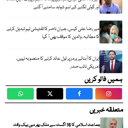
اور گولی لگنے کے اہم شواہد سامنے آگئے
میر رضا علی کیس، جبران ناصر کا تفتیشی ٹیم تبدیل کرنے
کا مطالبہ، والدین کا موقف بھی آ گیا
ایران کا آبنائے ہرمز پر ٹول عائد کرنے کا منصوبہ نہیں،
امریکی نائب صدر
ہمیں فالو کریں
WhatsApp
Twitter
Facebook
Faceboo
متعلقہ خبریں
جماعت اسلامی کا 16 اگست سے ملک بھر میں بیک وقت