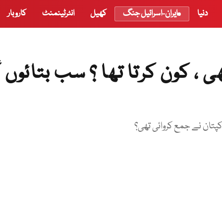
دنیا
ایران-اسرائیل جنگ
کھیل
انٹرٹینمنٹ
کاروبار
 کون کرتا تھا ؟ سب بتائوں گ
کپتان نے جمع کروائی تھی؟