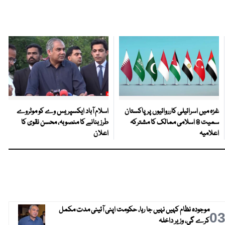
غزہ میں اسرائیلی کارروائیوں پر پاکستان
اسلام آباد ایکسپریس وے کو موٹروے
سمیت 8 اسلامی ممالک کا مشترکہ
طرز بنانے کا منصوبہ، محسن نقوی کا
اعلامیہ
اعلان
موجودہ نظام کہیں نہیں جا رہا، حکومت اپنی آئینی مدت مکمل
0
کرے گی، وزیر داخلہ