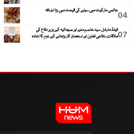
عالمی مارکیٹ میں سونے کی قیمت میں بڑا اضافہ
04
فیلڈ مارشل سید عاصم منیر اور صومالیہ کے وزیر دفاع کی
07
ملاقات، دفاعی تعاون اور استعدادِ کار بڑھانے کے عزم کا اعادہ