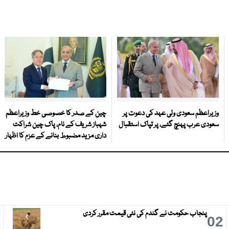
وزیراعظم سعودی ولی عہد کی دعوت پر
چین کے صدر کا خصوصی خط وزیراعظم
سعودی عرب پہنچ گئے، پر تپاک استقبال
شہباز شریف کے نام، پاک چین شراکت
داری مزید مضبوط بنانے کے عزم کا اظہار
پنجاب حکومت نے گندم کی نئی قیمت مقرر کردی
3
02