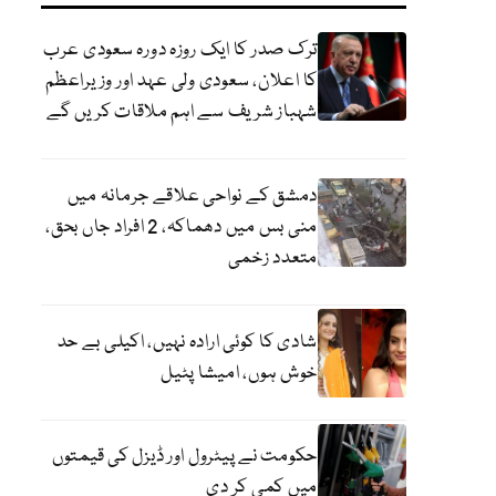
ترک صدر کا ایک روزہ دورہ سعودی عرب
کا اعلان، سعودی ولی عہد اور وزیراعظم
شہباز شریف سے اہم ملاقات کریں گے
دمشق کے نواحی علاقے جرمانہ میں
منی بس میں دھماکہ، 2 افراد جاں بحق،
متعدد زخمی
شادی کا کوئی ارادہ نہیں، اکیلی بے حد
خوش ہوں، امیشا پٹیل
حکومت نے پیٹرول اور ڈیزل کی قیمتوں
میں کمی کر دی