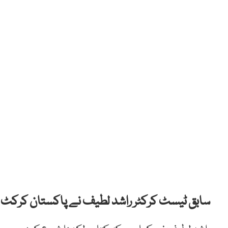
سابق ٹیسٹ کرکٹر راشد لطیف نے پاکستان کرکٹ م