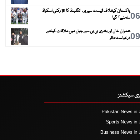
پاکستان کیخلاف ٹیسٹ سیریز ، انگلینڈ کا 16 رکنی اسکواڈ
0
سامنے آ گیا
عمران خان اور بشریٰ بی بی سے جیل میں ملاقات کیلئے
0
درخواست دائر
یزی سیکشنز
Pakistan News in 
Sports News in 
Business News in 