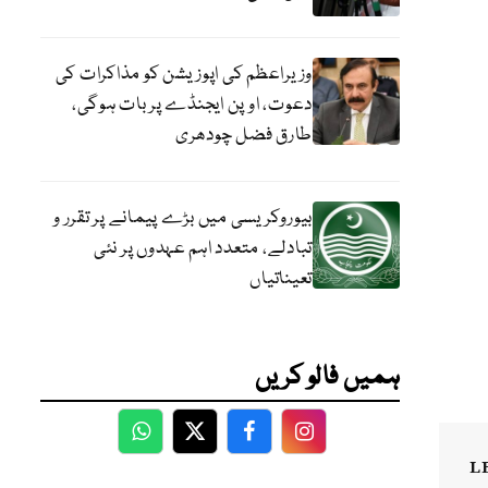
وزیراعظم کی اپوزیشن کو مذاکرات کی
دعوت، اوپن ایجنڈے پر بات ہوگی،
طارق فضل چودھری
بیوروکریسی میں بڑے پیمانے پر تقرر و
تبادلے، متعدد اہم عہدوں پر نئی
تعیناتیاں
ہمیں فالو کریں
WhatsApp
Twitter
Facebook
Facebook
L