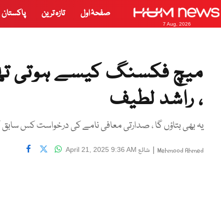
صفحۂ اول
تازہ ترین
پاکستان
7 Aug, 2026
میچ فکسنگ کیسے ہوتی تھی ،
، راشد لطیف
یہ بھی بتاؤں گا ، صدارتی معافی نامے کی درخواست کس سابق 
|
شائع
April 21, 2025 9:36 AM
Mehmood Ahmed