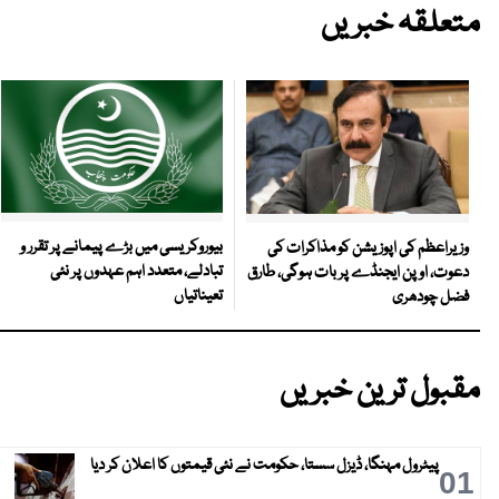
متعلقہ خبریں
بیوروکریسی میں بڑے پیمانے پر تقرر و
وزیراعظم کی اپوزیشن کو مذاکرات کی
تبادلے، متعدد اہم عہدوں پر نئی
دعوت، اوپن ایجنڈے پر بات ہوگی، طارق
تعیناتیاں
فضل چودھری
مقبول ترین خبریں
پیٹرول مہنگا، ڈیزل سستا، حکومت نے نئی قیمتوں کا اعلان کر دیا
01