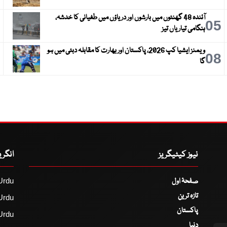
آئندہ 48 گھنٹوں میں بارشوں اور دریاؤں میں طغیانی کا خدشہ،
6
05
ہنگامی تیاریاں تیز
ویمنز ایشیا کپ 2026، پاکستان اور بھارت کا مقابلہ دبئی میں ہو
9
08
گا
نیوز کیٹیگریز
انگر
صفحۂ اول
Urdu
تازہ ترین
Urdu
پاکستان
Urdu
دنیا