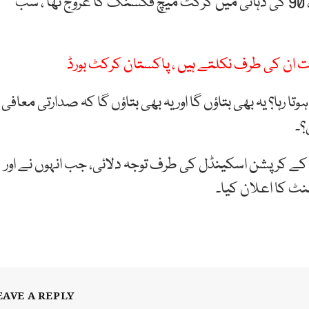
راشد لطیف نے کہا ہے کہ کتاب لکھنا شروع کر دی ہے، 90 کی دہائی میں کرکٹ میچ فکسنگ کا عروج تھا ، سب
ان کی طرف نکلتے ہیں ، پاکستان کرکٹ بورڈ
میں کیا کیا ہوتا رہا؟ یہ بھی بتاؤں گا اور یہ بھی بتاؤں گا کہ صدارتی معافی
؟۔
 1994 میں میچ فکسنگ کے کرپشن اسکینڈل کی طرف توجہ دلائی، جب انہوں نے اور
نٹ کا اعلان کیا۔
EAVE A REPLY