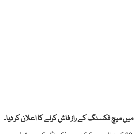
یں میچ فکسنگ کے راز فاش کرنے کا اعلان کر دیا۔