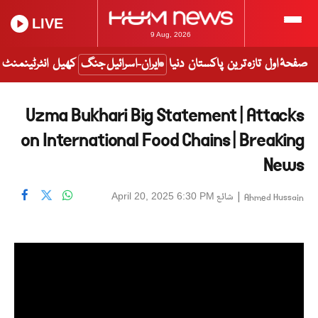
LIVE
9 Aug, 2026
انٹرٹینمنٹ
کھیل
ایران-اسرائیل جنگ
دنیا
پاکستان
تازہ ترین
صفحۂ اول
Uzma Bukhari Big Statement | Attacks
on International Food Chains | Breaking
News
شائع
|
April 20, 2025 6:30 PM
Ahmed Hussain