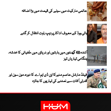
عالمی مارکیٹ میں سونے کی قیمت میں بڑا اضافہ
بالی ووڈ کے معروف اداکار پردیپ راوت انتقال کر گئے
آئندہ 48 گھنٹوں میں بارشوں اور دریاؤں میں طغیانی کا خدشہ،
ہنگامی تیاریاں تیز
فیلڈ مارشل عاصم منیرکا این ڈی ایم اے کا دورہ، مون سون اور
قدرتی آفات سے نمٹنے کی تیاریوں کا جائزہ