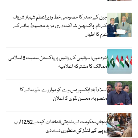
چین کے صدر کا خصوصی خط وزیراعظم شہباز شریف
کے نام، پاک چین شراکت داری مزید مضبوط بنانے کے
عزم کا اظہار
غزہ میں اسرائیلی کارروائیوں پر پاکستان سمیت 8 اسلامی
ممالک کا مشترکہ اعلامیہ
اسلام آباد ایکسپریس وے کو موٹروے طرز بنانے کا
منصوبہ، محسن نقوی کا اعلان
پنجاب حکومت نے بلدیاتی انتخابات کیلئے 12.52 ارب
روپے کے فنڈز کی منظوری دے دی