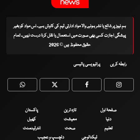
ہم نیوز پر شائع یا نشر ہونے والا مواد ادارتی ٹیم کی کاوش ہے۔ اس مواد کو بغیر
پیشگی اجازت کسی بھی صورت میں استعمال یا نقل کرنا درست نہیں۔ تمام
حقوق محفوظ ہیں © 2026
رابطہ کریں
پرائیویسی پالیسی
WhatsApp
Twitter
Facebook
Faceboo
صفحۂ اول
تازہ ترین
پاکستان
دنیا
معیشت
کھیل
تعلیم
صحت
انٹرٹینمنٹ
ٹیکنالوجی
دلچسپ و عجیب