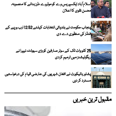
اسلام آباد ایکسپریس وے کو موٹروے طرز بنانے کا منصوبہ،
محسن نقوی کا اعلان
پنجاب حکومت نے بلدیاتی انتخابات کیلئے 12.52 ارب روپے کے
فنڈز کی منظوری دے دی
25 کلو واٹ تک کے سولر صارفین کو بڑی سہولت، نیپرا نے
ریگولیشنز میں ترمیم کردی
پشاور ہائیکورٹ نے افغان شہریوں کی عارضی قیام کی درخواستیں
مسترد کر دیں
مقبول ترین خبریں