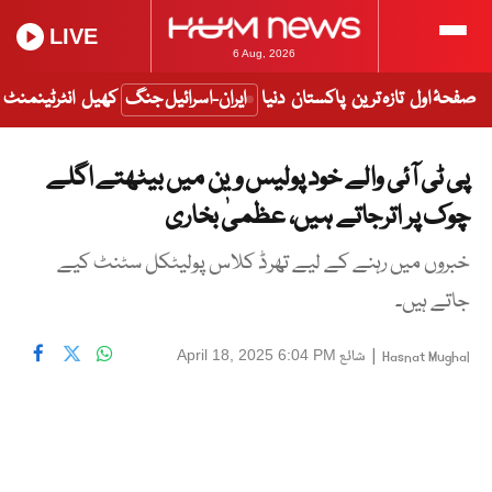
LIVE
6 Aug, 2026
صفحۂ اول
تازہ ترین
پاکستان
دنیا
ایران-اسرائیل جنگ
کھیل
انٹرٹینمنٹ
پی ٹی آئی والے خود پولیس وین میں بیٹھتے اگلے
چوک پر اترجاتے ہیں، عظمیٰ بخاری
خبروں میں رہنے کے لیے تھرڈ کلاس پولیٹکل سٹنٹ کیے
جاتے ہیں۔
|
شائع
April 18, 2025 6:04 PM
Hasnat Mughal