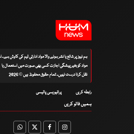
ہم نیوز پر شائع یا نشر ہونے والا مواد ادارتی ٹیم کی کاوش ہے۔ 
مواد کو بغیر پیشگی اجازت کسی بھی صورت میں استعمال یا
نقل کرنا درست نہیں۔ تمام حقوق محفوظ ہیں © 2026
رابطہ کریں
پرائیویسی پالیسی
ہمیں فالو کریں
WhatsApp
Twitter
Facebook
Facebook