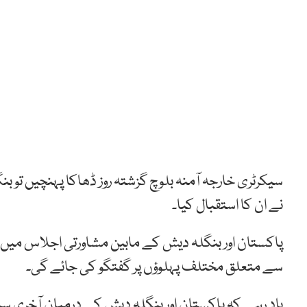
سیکرٹری خارجہ آمنہ بلوچ گزشتہ روز ڈھاکا پہنچیں تو ب
نے ان کا استقبال کیا۔
پاکستان اور بنگلہ دیش کے مابین مشاورتی اجلاس میں با
سے متعلق مختلف پہلوؤں پر گفتگو کی جائے گی۔
یاد رہے کہ پاکستان اور بنگلہ دیش کے درمیان آخری سیاسی مشاورتی اجل