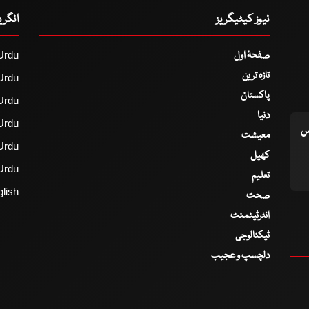
نیوز کیٹیگریز
انگر
صفحۂ اول
Urdu
تازہ ترین
Urdu
پاکستان
Urdu
دنیا
Urdu
اس
معیشت
Urdu
کھیل
Urdu
تعلیم
lish
صحت
انٹرٹینمنٹ
ٹیکنالوجی
دلچسپ و عجیب