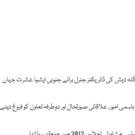
نگلہ دیش کی ڈائریکٹر جنرل برائے جنوبی ایشیا عشرت جہاں
ہمی امور، علاقائی صورتحال اور دوطرفہ تعاون کو فروغ دینے
اس 2012 میں منعقد ہوا تھا۔