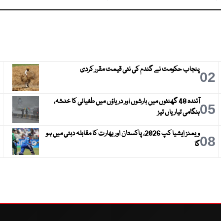
پنجاب حکومت نے گندم کی نئی قیمت مقرر کردی
3
02
آئندہ 48 گھنٹوں میں بارشوں اور دریاؤں میں طغیانی کا خدشہ،
6
05
ہنگامی تیاریاں تیز
ویمنز ایشیا کپ 2026، پاکستان اور بھارت کا مقابلہ دبئی میں ہو
9
08
گا