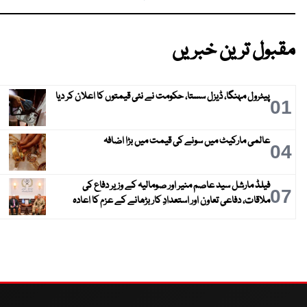
مقبول ترین خبریں
پیٹرول مہنگا، ڈیزل سستا، حکومت نے نئی قیمتوں کا اعلان کر دیا
01
عالمی مارکیٹ میں سونے کی قیمت میں بڑا اضافہ
04
فیلڈ مارشل سید عاصم منیر اور صومالیہ کے وزیر دفاع کی
07
ملاقات، دفاعی تعاون اور استعدادِ کار بڑھانے کے عزم کا اعادہ