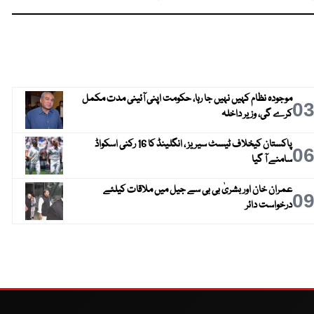
موجودہ نظام کہیں نہیں جا رہا، حکومت اپنی آئینی مدت مکمل
0
کرے گی، وزیر داخلہ
پاکستان کیخلاف ٹیسٹ سیریز ، انگلینڈ کا 16 رکنی اسکواڈ
0
سامنے آ گیا
عمران خان اور بشریٰ بی بی سے جیل میں ملاقات کیلئے
0
درخواست دائر