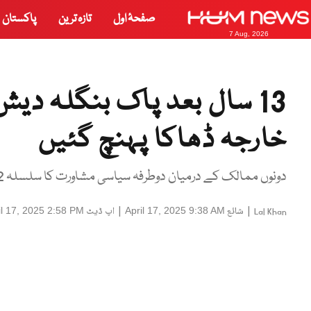
صفحۂ اول
تازہ ترین
پاکستان
7 Aug, 2026
13 سال بعد پاک بنگلہ دی
خارجہ ڈھاکا پہنچ گئیں
دونوں ممالک کے درمیان دوطرفہ سیاسی مشاورت کا سلسلہ 2012 کے بعد دوبارہ بحال ہونے جا رہا ہے
|
شائع
|
اپ ڈیٹ
il 17, 2025 2:58 PM
April 17, 2025 9:38 AM
Lal Khan