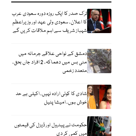
ترک صدر کا ایک روزہ دورہ سعودی عرب
کا اعلان، سعودی ولی عہد اور وزیراعظم
شہباز شریف سے اہم ملاقات کریں گے
دمشق کے نواحی علاقے جرمانہ میں
منی بس میں دھماکہ، 2 افراد جاں بحق،
متعدد زخمی
شادی کا کوئی ارادہ نہیں، اکیلی بے حد
خوش ہوں، امیشا پٹیل
حکومت نے پیٹرول اور ڈیزل کی قیمتوں
میں کمی کر دی