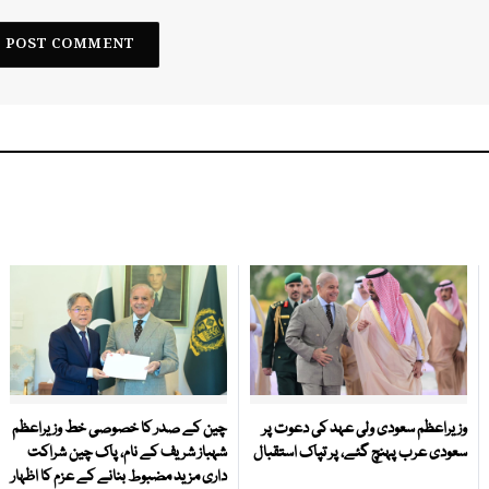
وزیراعظم سعودی ولی عہد کی دعوت پر
چین کے صدر کا خصوصی خط وزیراعظم
سعودی عرب پہنچ گئے، پر تپاک استقبال
شہباز شریف کے نام، پاک چین شراکت
داری مزید مضبوط بنانے کے عزم کا اظہار