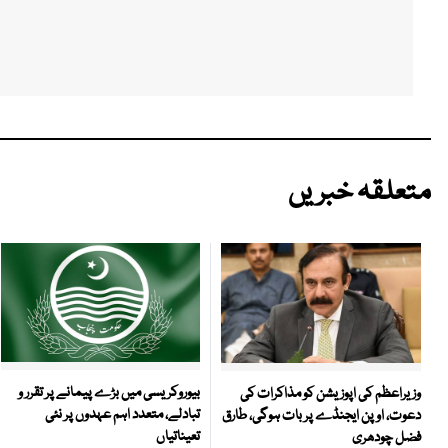
متعلقہ خبریں
بیوروکریسی میں بڑے پیمانے پر تقرر و
وزیراعظم کی اپوزیشن کو مذاکرات کی
تبادلے، متعدد اہم عہدوں پر نئی
دعوت، اوپن ایجنڈے پر بات ہوگی، طارق
تعیناتیاں
فضل چودھری