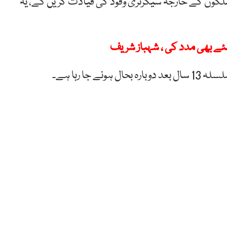
ملکوں کے خارجہ سیکرٹری وفود کی قیادت کریں گے، یہ
 کیلئے بھی مدد کی ، شہباز شریف
ا رہا ہے۔