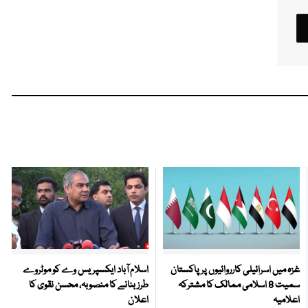
غزہ میں اسرائیلی کارروائیوں پر پاکستان
اسلام آباد ایکسپریس وے کو موٹروے
سمیت 8 اسلامی ممالک کا مشترکہ
طرز بنانے کا منصوبہ، محسن نقوی کا
اعلامیہ
اعلان