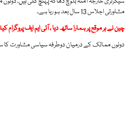
سیکرٹری خارجہ آمنہ بلوچ ڈھاکہ پہنچ گئی ہیں، دونوں 
مشاورتی اجلاس 13 سال بعد ہو رہا ہے۔
چین نے ہر موقع پر ہمارا ساتھ دیا ، آئی ایم ایف پروگرام
دونوں ممالک کے درمیان دوطرفہ سیاسی مشاورت کا سلسلہ 13 سال بعد دوبارہ بحال ہونے ج