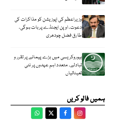
وزیراعظم کی اپوزیشن کو مذاکرات کی
دعوت، اوپن ایجنڈے پر بات ہوگی،
طارق فضل چودھری
بیوروکریسی میں بڑے پیمانے پر تقرر و
تبادلے، متعدد اہم عہدوں پر نئی
تعیناتیاں
ہمیں فالو کریں
WhatsApp
Twitter
Facebook
Facebook