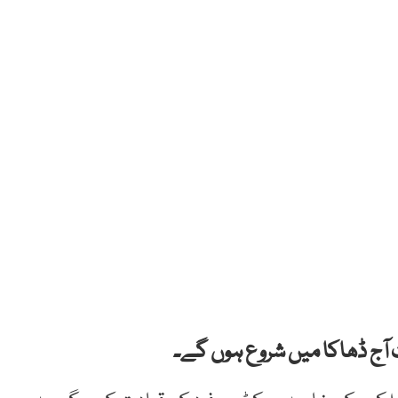
 آج ڈھاکا میں شروع ہوں گے۔