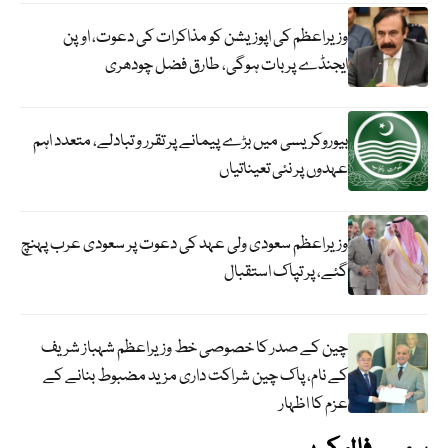
وزیراعظم کی اپوزیشن کو مذاکرات کی دعوت، اوپن
ایجنڈے پر بات ہوگی، طارق فضل چودھری
بیوروکریسی میں بڑے پیمانے پر تقرر و تبادلے، متعدد اہم
عہدوں پر نئی تعیناتیاں
وزیراعظم سعودی ولی عہد کی دعوت پر سعودی عرب پہنچ
گئے، پر تپاک استقبال
چین کے صدر کا خصوصی خط وزیراعظم شہباز شریف
کے نام، پاک چین شراکت داری مزید مضبوط بنانے کے
عزم کا اظہار