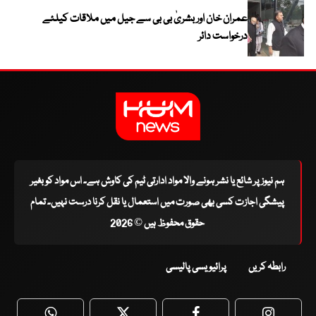
عمران خان اور بشریٰ بی بی سے جیل میں ملاقات کیلئے
درخواست دائر
ہم نیوز پر شائع یا نشر ہونے والا مواد ادارتی ٹیم کی کاوش ہے۔ اس مواد کو بغیر
پیشگی اجازت کسی بھی صورت میں استعمال یا نقل کرنا درست نہیں۔ تمام
حقوق محفوظ ہیں © 2026
رابطہ کریں
پرائیویسی پالیسی