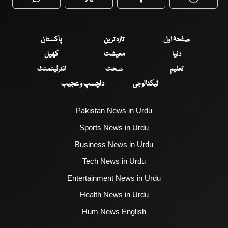
WhatsApp
Twitter
Facebook
Faceboo
صفحۂ اول
تازہ ترین
پاکستان
دنیا
معیشت
کھیل
تعلیم
صحت
انٹرٹینمنٹ
ٹیکنالوجی
دلچسپ و عجیب
Pakistan News in Urdu
Sports News in Urdu
Business News in Urdu
Tech News in Urdu
Entertainment News in Urdu
Health News in Urdu
Hum News English