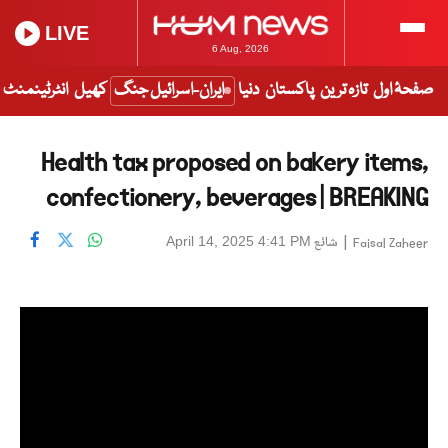
LIVE
6 Aug, 2026
صفحۂ اول
تازہ ترین
پاکستان
دنیا
ایران-اسرائیل جنگ
کھیل
انٹرٹینمنٹ
Health tax proposed on bakery items,
confectionery, beverages | BREAKING
|
شائع
April 14, 2025 4:41 PM
Faisal Zaheer