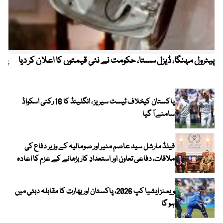
پیٹرول مہنگا، ڈیزل سستا، حکومت نے نئی قیمتوں کا اعلان کر دیا
پنج
پاکستان کیخلاف ٹیسٹ سیریز ، انگلینڈ کا 16 رکنی اسکواڈ
سامنے آ گیا
فیلڈ مارشل سید عاصم منیر اور صومالیہ کے وزیر دفاع کی
ملاقات، دفاعی تعاون اور استعدادِ کار بڑھانے کے عزم کا اعادہ
ویمنز ایشیا کپ 2026، پاکستان اور بھارت کا مقابلہ دبئی میں
ہو گا