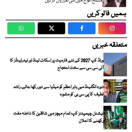
مسلح افواج میں نئی تقرریاں کر دیں
ہمیں فالو کریں
WhatsApp
Twitter
Facebook
Faceboo
متعلقہ خبریں
ورلڈ کپ 2027 کے نئے فارمیٹ پر اسکاٹ لینڈ اور نیدرلینڈز کا
آئی سی سی سے سخت احتجاج
دورہ انگلینڈ میں بابر اعظم کو میڈیا سے دور رکھا جائے، راشد
لطیف کا پی سی بی کو مشورہ
نیشنل چیمپئنز کپ: تمام میچز میں شائقین کا داخلہ مفت
رکھنے کا اعلان