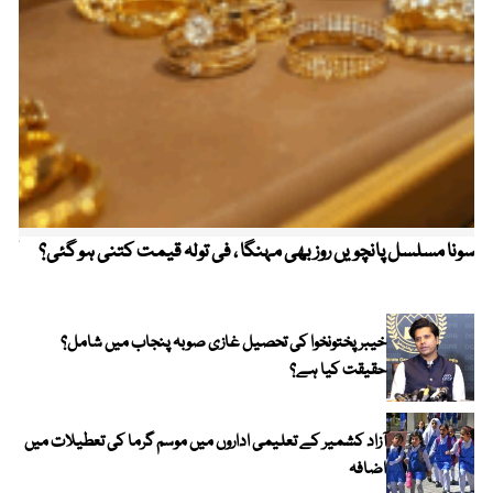
سونا مسلسل پانچویں روز بھی مہنگا ، فی تولہ قیمت کتنی ہو گئی؟
کولم
خیبر پختونخوا کی تحصیل غازی صوبہ پنجاب میں شامل؟
حقیقت کیا ہے؟
آزاد کشمیر کے تعلیمی اداروں میں موسم گرما کی تعطیلات میں
اضافہ