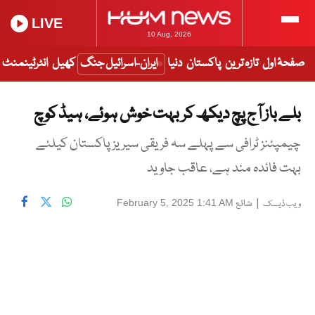
LIVE
10 Aug, 2026
صفحۂ اول
تازہ ترین
پاکستان
دنیا
ایران-اسرائیل جنگ
کھیل
انٹرٹینمنٹ
بلے باز آج پچ دیکھ کر بہت خوش ہوئے، ہیڈ کوچ
چیمپئنز ٹرافی سے پہلے سہ فریقی سیریز پاکستان کیلئے
بہت فائدہ مند ہے، عاقب جاوید
|
شائع
February 5, 2025 1:41 AM
ویب ڈیسک