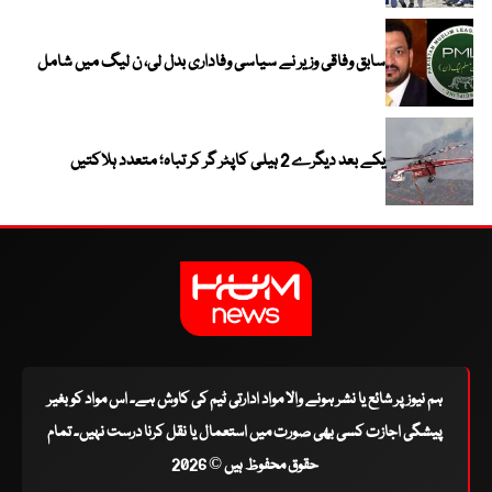
سابق وفاقی وزیر نے سیاسی وفاداری بدل لی، ن لیگ میں شامل
یکے بعد دیگرے 2 ہیلی کاپٹر گر کر تباہ؛ متعدد ہلاکتیں
ہم نیوز پر شائع یا نشر ہونے والا مواد ادارتی ٹیم کی کاوش ہے۔ اس مواد کو بغیر
پیشگی اجازت کسی بھی صورت میں استعمال یا نقل کرنا درست نہیں۔ تمام
حقوق محفوظ ہیں © 2026