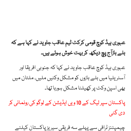
عبوری ہیڈ کوچ قومی کرکٹ ٹیم عاقب جاوید نے کہا ہے کہ
بلے بازآج پچ دیکھ کر بہت خوش ہوئے ہیں۔
عبوری ہیڈ کوچ عاقب جاوید نے کہا کہ جنوبی افریقا اور
آسٹریلیا میں بلے بازوں کو مشکل وکٹیں ملیں، ملتان میں
بھی اسپن وکٹ پر کھیلنا مشکل ہورہا تھا۔
پاکستان سپر لیگ کے 10 ویں ایڈیشن کے لوگو کی رونمائی کر
دی گئی
چیمپئنز ٹرافی سے پہلے سہ فریقی سیریز پاکستان کیلئے