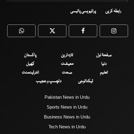
رابطہ کریں
پرائیویسی پالیسی
WhatsApp
Twitter
Facebook
Faceboo
صفحۂ اول
تازہ ترین
پاکستان
دنیا
معیشت
کھیل
تعلیم
صحت
انٹرٹینمنٹ
ٹیکنالوجی
دلچسپ و عجیب
Pakistan News in Urdu
Sports News in Urdu
Business News in Urdu
Tech News in Urdu