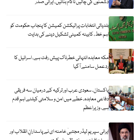
دشمنوں کی چالیں ناکام بنائیں، ایرانی صدر
بلدیاتی انتخابات پرالیکشن کمیشن کا پنجاب حکومت کو
اہم خط، کابینہ کمیٹی تشکیل دینے کی ہدایت
مکہ معاہدہ انتہائی خطرناک پیش رفت ہے، اسرائیل کا
ردعمل سامنے آگیا
پاکستان، سعودی عرب اور ترکیہ کے درمیان سہ فریقی
دفاعی معاہدہ، خطے میں امن و سلامتی کیلئے اہم قدم
ہے، وزیراعظم
ایرانی سپریم لیڈر مجتبیٰ خامنہ ای نے پاسدارانِ انقلاب اور