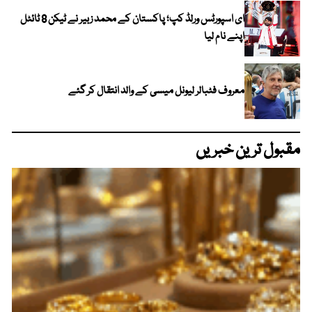
ای اسپورٹس ورلڈ کپ؛ پاکستان کے محمد زبیر نے ٹیکن 8 ٹائٹل
اپنے نام لیا
معروف فٹبالر لیونل میسی کے والد انتقال کر گئے
مقبول ترین خبریں