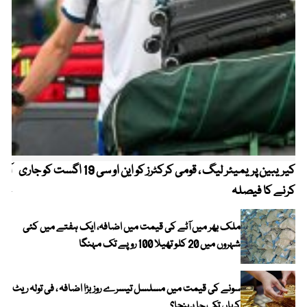
کیریبین پریمیئر لیگ ، قومی کرکٹرز کو این او سی 19 اگست کو جاری
آز
کرنے کا فیصلہ
چھی
ملک بھر میں آٹے کی قیمت میں اضافہ، ایک ہفتے میں کئی
شہروں میں 20 کلو تھیلا 100 روپے تک مہنگا
سونے کی قیمت میں مسلسل تیسرے روز بڑا اضافہ ، فی تولہ ریٹ
کہاں تک جا پہنچا؟