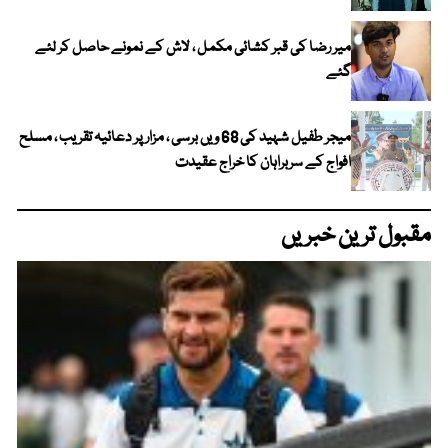
میر رضا کی قبر کشائی مکمل ، لاش کے نمونے حاصل کر لئے
گئے
میجر طفیل شہید کی 68 ویں برسی ، مزار پر دعائیہ تقریب ، مسلح
افواج کے سربراہان کا خراج عقیدت
مقبول ترین خبریں