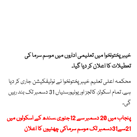
خیبرپختونخوا میں تعلیمی اداروں میں موسم سرما کی
تعطیلات کا اعلان کر دیا گیا۔
محکمہ اعلی تعلیم خیبر پختونخوا نے نوٹیفکیشن جاری کر دیا
ہے، تمام اسکولز، کالجز اور یونیورسٹیاں 31 دسمبر تک بند رہیں
گی۔
پنجاب میں 20 دسمبر سے 12جنوری ،سندھ کے اسکولوں میں
21سے31دسمبر تک موسم سرماکی چھٹیوں کا اعلان