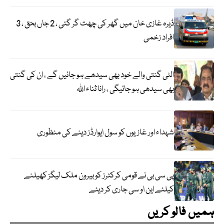
ڈیرہ غازی خان میں گھر کی چھت گر گئی ، 2 جاں بحق ، 3
افراد زخمی
الٹی گنتی والے خود بھی سیدھے ہو جائیں گے ، ان کی گنتی
بھی سیدھی ہو جائیگی ، رانا ثناء اللہ
شہداء اور غازیوں کو سول ایوارڈز دینے کی منظوری
پی سی بی نے قومی کرکٹرز کو بیرون ملک لیگز کھیلنے
کیلئے این او سی جاری کر دیئے
ہمیں فالو کریں