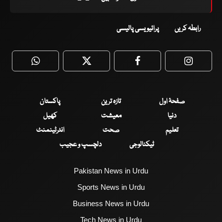
رابطہ کریں
پرائیویسی پالیسی
WhatsApp
Twitter
Facebook
Faceboo
صفحۂ اول
تازہ ترین
پاکستان
دنیا
معیشت
کھیل
تعلیم
صحت
انٹرٹینمنٹ
ٹیکنالوجی
دلچسپ و عجیب
Pakistan News in Urdu
Sports News in Urdu
Business News in Urdu
Tech News in Urdu