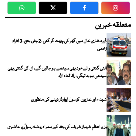
WhatsApp
Twitter
Facebook
Faceboo
متعلقہ خبریں
ڈیرہ غازی خان میں گھر کی چھت گر گئی ، 2 جاں بحق ، 3 افراد
زخمی
الٹی گنتی والے خود بھی سیدھے ہو جائیں گے ، ان کی گنتی بھی
سیدھی ہو جائیگی ، رانا ثناء اللہ
شہداء اور غازیوں کو سول ایوارڈز دینے کی منظوری
وزیر اعظم شہباز شریف کی وفد کے ہمراہ روضہ رسولؐ پر حاضری