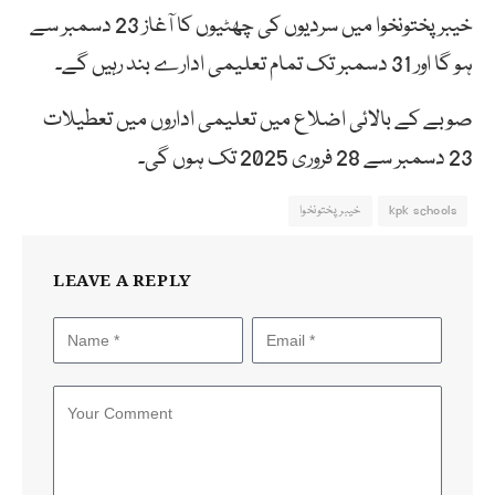
خیبرپختونخوا میں سردیوں کی چھٹیوں کا آغاز 23 دسمبر سے
ہو گا اور 31 دسمبر تک تمام تعلیمی ادارے بند رہیں گے۔
صوبے کے بالائی اضلاع میں تعلیمی اداروں میں تعطیلات
23 دسمبر سے 28 فروری 2025 تک ہوں گی۔
kpk schools
خیبرپختونخوا
LEAVE A REPLY