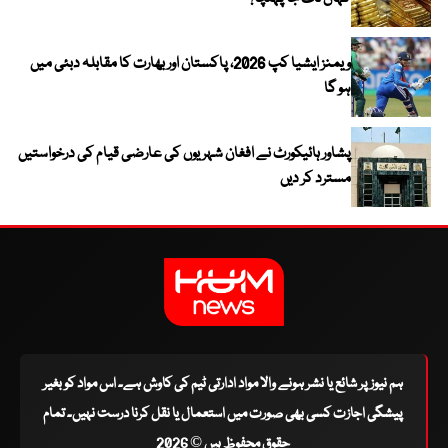
ویمنز ایشیا کپ 2026، پاکستان اور بھارت کا مقابلہ دبئی میں
ہو گا
پشاور ہائیکورٹ نے افغان شہریوں کی عارضی قیام کی درخواستیں
مسترد کر دیں
ہم نیوز پر شائع یا نشر ہونے والا مواد ادارتی ٹیم کی کاوش ہے۔ اس مواد کو بغیر
پیشگی اجازت کسی بھی صورت میں استعمال یا نقل کرنا درست نہیں۔ تمام
حقوق محفوظ ہیں © 2026