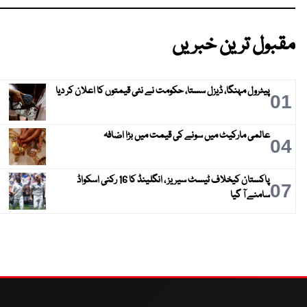
مقبول ترین خبریں
پیٹرول مہنگا، ڈیزل سستا، حکومت نے نئی قیمتوں کا اعلان کر دیا
01
عالمی مارکیٹ میں سونے کی قیمت میں بڑا اضافہ
04
پاکستان کیخلاف ٹیسٹ سیریز ، انگلینڈ کا 16 رکنی اسکواڈ
07
سامنے آ گیا