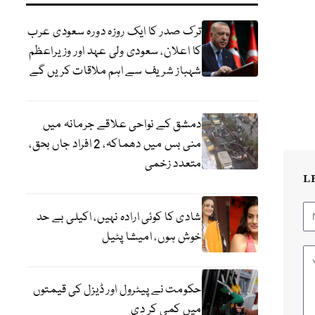
ترک صدر کا ایک روزہ دورہ سعودی عرب
کا اعلان، سعودی ولی عہد اور وزیراعظم
شہباز شریف سے اہم ملاقات کریں گے
دمشق کے نواحی علاقے جرمانہ میں
منی بس میں دھماکہ، 2 افراد جاں بحق،
متعدد زخمی
L
شادی کا کوئی ارادہ نہیں، اکیلی بے حد
خوش ہوں، امیشا پٹیل
حکومت نے پیٹرول اور ڈیزل کی قیمتوں
میں کمی کر دی