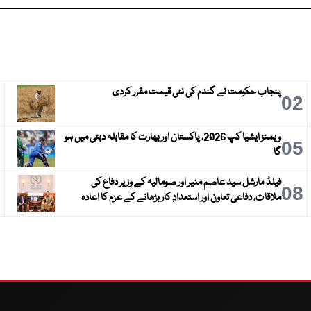
پنجاب حکومت نے گندم کی نئی قیمت مقرر کردی
3
02
ویمنز ایشیا کپ 2026، پاکستان اور بھارت کا مقابلہ دبئی میں ہو
6
05
گا
فیلڈ مارشل سید عاصم منیر اور صومالیہ کے وزیر دفاع کی
9
08
ملاقات، دفاعی تعاون اور استعدادِ کار بڑھانے کے عزم کا اعادہ