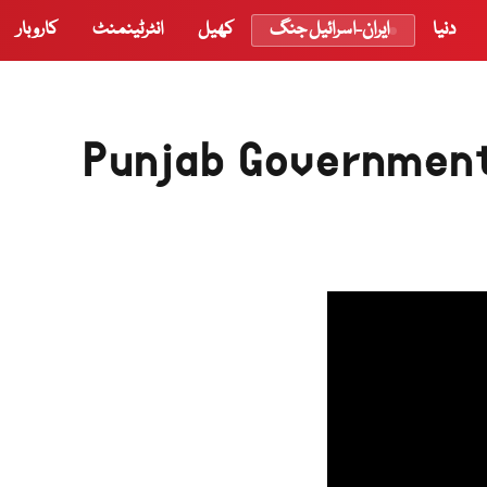
دنیا
ایران-اسرائیل جنگ
کھیل
انٹرٹینمنٹ
کاروبار
Punjab Government