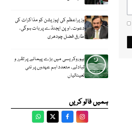
وزیراعظم کی اپوزیشن کو مذاکرات کی
دعوت، اوپن ایجنڈے پر بات ہوگی،
طارق فضل چودھری
بیوروکریسی میں بڑے پیمانے پر تقرر و
تبادلے، متعدد اہم عہدوں پر نئی
تعیناتیاں
ہمیں فالو کریں
WhatsApp
Twitter
Facebook
Facebook