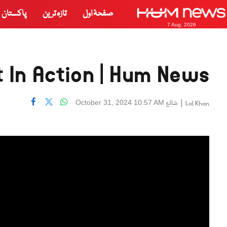
صفحۂ اول
تازہ ترین
پاکستان
7 Aug, 2026
 In Action | Hum News
|
شائع
October 31, 2024 10:57 AM
Lal Khan