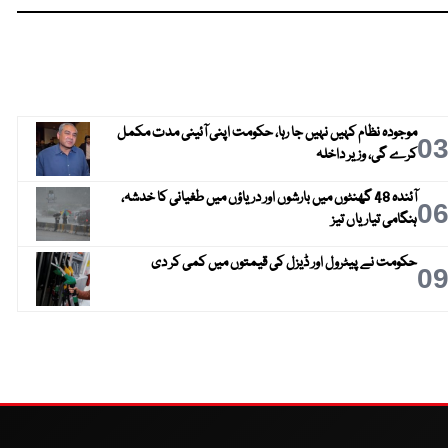
موجودہ نظام کہیں نہیں جا رہا، حکومت اپنی آئینی مدت مکمل
0
کرے گی، وزیر داخلہ
آئندہ 48 گھنٹوں میں بارشوں اور دریاؤں میں طغیانی کا خدشہ،
0
ہنگامی تیاریاں تیز
حکومت نے پیٹرول اور ڈیزل کی قیمتوں میں کمی کر دی
0