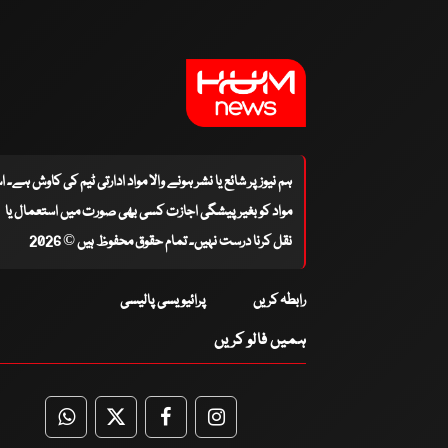
ہم نیوز پر شائع یا نشر ہونے والا مواد ادارتی ٹیم کی کاوش ہے۔ 
مواد کو بغیر پیشگی اجازت کسی بھی صورت میں استعمال یا
نقل کرنا درست نہیں۔ تمام حقوق محفوظ ہیں © 2026
رابطہ کریں
پرائیویسی پالیسی
ہمیں فالو کریں
WhatsApp
Twitter
Facebook
Facebook