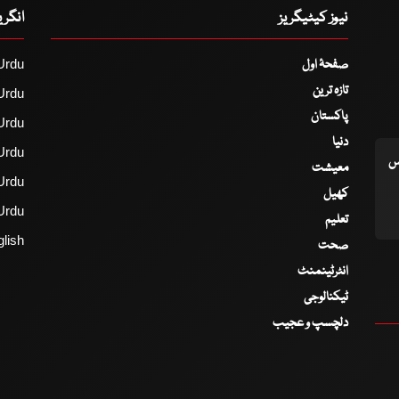
نیوز کیٹیگریز
انگر
صفحۂ اول
Urdu
تازہ ترین
Urdu
پاکستان
Urdu
دنیا
Urdu
اس
معیشت
Urdu
کھیل
Urdu
تعلیم
lish
صحت
انٹرٹینمنٹ
ٹیکنالوجی
دلچسپ و عجیب