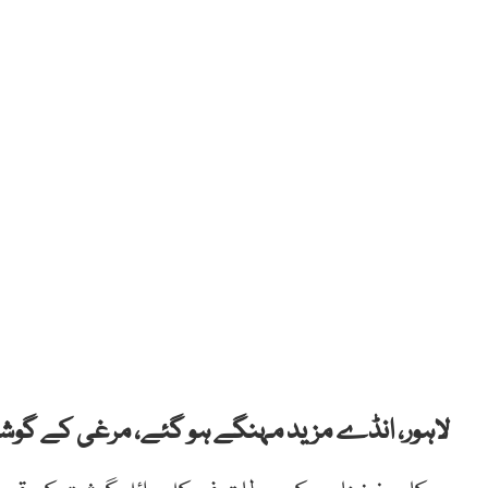
لاہور، انڈے مزید مہنگے ہو گئے، مرغی کے گوش