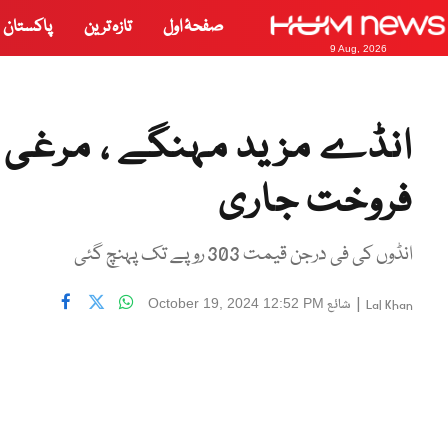
صفحۂ اول
تازہ ترین
پاکستان
9 Aug, 2026
انڈے مزید مہنگے ، مرغی 
فروخت جاری
انڈوں کی فی درجن قیمت 303 روپے تک پہنچ گئی
|
شائع
October 19, 2024 12:52 PM
Lal Khan