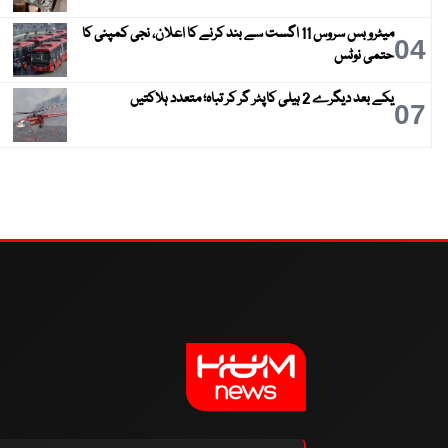
میٹرو بس سروس 11 اگست سے بند کرنے کا اعلان، نجی کمپنی کا
04
حتمی نوٹس
یکے بعد دیگرے 2 ہیلی کاپٹر گر کر تباہ؛ متعدد ہلاکتیں
07