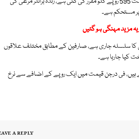
سرکاری نرخنامے کے مطابق فی کلو برائلر گوشت کی قیمت 595 روپے کلو مقرر کی گئی ہے، زندہ برائلر مرغی کی
ی کا سلسلہ جاری ہے، صارفین کے مطابق مختلف علاقوں
 ہیں، فی درجن قیمت میں ایک روپے کے اضافے سے نرخ
EAVE A REPLY