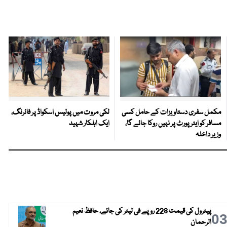
مکمل سفری دستاویزات کے حامل کسی
لکی مروت میں پولیس اسکواڈ پر فائرنگ،
مسافر کو ایئرپورٹ پر نہیں روکا جائے گا،
ایک اہلکار شہید
وزیر داخلہ
پیٹرول کی قیمت 228 روپے فی لیٹر کی جائے، حافظ نعیم
0
الرحمان