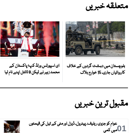
متعلقہ خبریں
ای اسپورٹس ورلڈ کپ؛ پاکستان کے
بلوچستان میں دہشت گردوں کے خلاف
محمد زبیر نے ٹیکن 8 ٹائٹل اپنے نام لیا
کارروائیاں جاری، 15 خوارج ہلاک
مقبول ترین خبریں
عوام کو جزوی ریلیف، پیٹرول، ڈیزل اور مٹی کے تیل کی قیمتوں
01
میں کمی