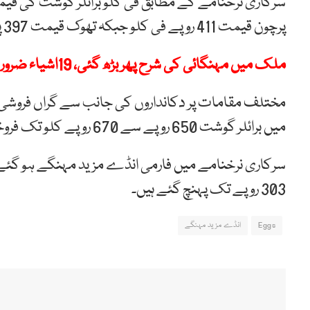
پرچون قیمت 411 روپے فی کلو جبکہ تھوک قیمت 397 پر مستحکم ہے۔
ملک میں مہنگائی کی شرح پھر بڑھ گئی، 19اشیاء ضروریہ مزید مہنگی ہو گئیں
مختلف مقامات پر دکانداروں کی جانب سے گراں فروش
میں برائلر گوشت 650 روپے سے 670 روپے کلو تک فروخت کیا جارہا ہے۔
سرکاری نرخنامے میں فارمی انڈے مزید مہنگے ہو گئے
303 روپے تک پہنچ گئے ہیں۔
Eggs
انڈے مزید مہنگے