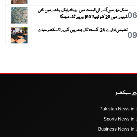
ملک بھر میں آٹے کی قیمت میں اضافہ، ایک ہفتے میں کئی
0
شہروں میں 20 کلو تھیلا 100 روپے تک مہنگا
تعلیمی ادارے 24 اگست تک بند رہیں گے، رانا سکندر حیات
0
یزی سیکشنز
Pakistan News in 
Sports News in 
Business News in 