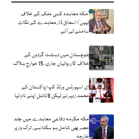
‘مکہ معاہدہ کسی ملک کے خلاف
نہیں’؛ اسحاق ڈار معاہدے کے نکات
سامنے لے آئے
بلوچستان میں دہشت گردوں کے
خلاف کارروائیاں جاری، 15 خوارج ہلاک
ای اسپورٹس ورلڈ کپ؛ پاکستان کے
محمد زبیر نے ٹیکن 8 ٹائٹل اپنے نام لیا
مکہ مکرمہ دفاعی معاہدے میں جلد
مصر بھی شامل ہو سکتا ہے، ترک وزیر
خارجہ