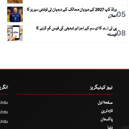
ورلڈ کپ 2027 کے میزبان ممالک کے درمیان ٹی ٹوئنٹی سیریز کا
6
05
اعلان
پی ٹی اے کا ای سم کے اجرا اور تبدیلی کی فیس کم کرنے کا
9
08
فیصلہ
نیوز کیٹیگریز
انگر
صفحۂ اول
Urdu
تازہ ترین
Urdu
پاکستان
Urdu
دنیا