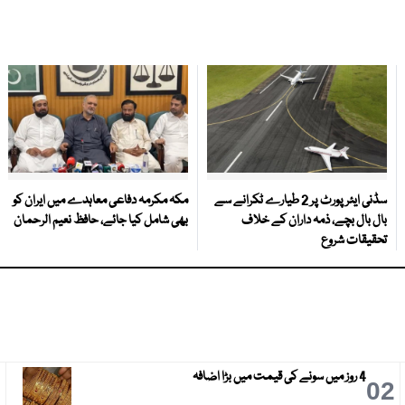
سڈنی ایئرپورٹ پر 2 طیارے ٹکرانے سے
مکہ مکرمہ دفاعی معاہدے میں ایران کو
بال بال بچے، ذمہ داران کے خلاف
بھی شامل کیا جائے، حافظ نعیم الرحمان
تحقیقات شروع
4 روز میں سونے کی قیمت میں بڑا اضافہ
3
02