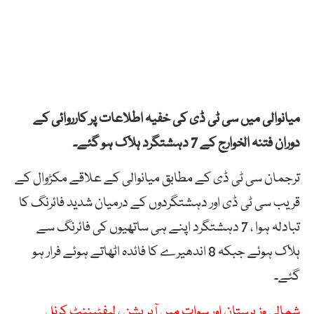
میانوالی میں سی ٹی ڈی کی خفیہ اطلاعات پر کارروائی کے
دوران فتنہ الخوارج کے 7 دہشتگرد ہلاک ہو گئے۔
ترجمان سی ٹی ڈی کے مطابق میانوالی کے علاقے مکڑوال کے
قریب سی ٹی ڈی اور دہشتگردوں کے درمیان شدید فائرنگ کا
تبادلہ ہوا ، 7 دہشتگرد اپنے ہی ساتھیوں کی فائرنگ سے
ہلاک ہوئے جبکہ 8 اندھیرے کا فائدہ اٹھاتے ہوئے فرار ہو
گئے۔
شمالی وزیرستان اور سوات میں آپریشن ، لیفٹیننٹ کرنل