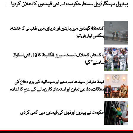
پیٹرول مہنگا، ڈیزل سستا، حکومت نے نئی قیمتوں کا اعلان کر دیا
پنج
آئندہ 48 گھنٹوں میں بارشوں اور دریاؤں میں طغیانی کا خدشہ،
ہنگامی تیاریاں تیز
پاکستان کیخلاف ٹیسٹ سیریز ، انگلینڈ کا 16 رکنی اسکواڈ
سامنے آ گیا
فیلڈ مارشل سید عاصم منیر اور صومالیہ کے وزیر دفاع کی
ملاقات، دفاعی تعاون اور استعدادِ کار بڑھانے کے عزم کا اعادہ
حکومت نے پیٹرول اور ڈیزل کی قیمتوں میں کمی کر دی