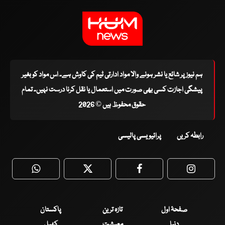
ہم نیوز پر شائع یا نشر ہونے والا مواد ادارتی ٹیم کی کاوش ہے۔ اس مواد کو بغیر
پیشگی اجازت کسی بھی صورت میں استعمال یا نقل کرنا درست نہیں۔ تمام
حقوق محفوظ ہیں © 2026
رابطہ کریں
پرائیویسی پالیسی
WhatsApp
Twitter
Facebook
Faceboo
صفحۂ اول
تازہ ترین
پاکستان
دنیا
معیشت
کھیل