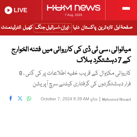
LIVE
7 Aug, 2026
صفحۂ اول
تازہ ترین
پاکستان
دنیا
ایران-اسرائیل جنگ
کھیل
انٹرٹینمنٹ
میانوالی ، سی ٹی ڈی کی کارروائی میں فتنہ الخوارج
کے 7 دہشتگرد ہلاک
کارروائی مکڑوال کے قریب خفیہ اطلاعات پر کی گئی ، 8
فرار دہشتگردوں کی گرفتاری کیلئے سرچ آپریشن
|
شائع
October 7, 2024 8:39 AM
Mehmood Ahmed