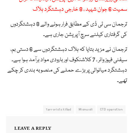
سمیت 6 جوان شہید ، 8 خارجی دہشتگرد ہلاک
ترجمان سی ٹی ڈی کے مطابق فرار ہونے والے 8 دہشتگردوں
کی گرفتاری کیلئے سرچ آپریشن جاری ہے۔
ترجمان نے مزید بتایا کہ ہلاک دہشتگردوں سے 6 دستی بم،
سیفٹی فیوز وائر ، 7 کلاشنکوف اور بارودی مواد برآمد ہوا ہے۔
دہشتگرد میانوالی پر بڑے حملے کی منصوبہ بندی کر چکے
تھے۔
terrorists killed
Mianwali
CTD operation
LEAVE A REPLY