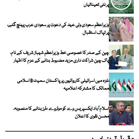
پر نئی تعیناتیاں
وزیراعظم سعودی ولی عہد کی دعوت پر سعودی عرب پہنچ گئے،
پر تپاک استقبال
چین کے صدر کا خصوصی خط وزیراعظم شہباز شریف کے نام،
پاک چین شراکت داری مزید مضبوط بنانے کے عزم کا اظہار
غزہ میں اسرائیلی کارروائیوں پر پاکستان سمیت 8 اسلامی
ممالک کا مشترکہ اعلامیہ
اسلام آباد ایکسپریس وے کو موٹروے طرز بنانے کا منصوبہ،
محسن نقوی کا اعلان