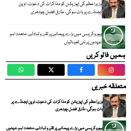
وزیراعظم کی اپوزیشن کو مذاکرات کی دعوت، اوپن
ایجنڈے پر بات ہوگی، طارق فضل چودھری
بیوروکریسی میں بڑے پیمانے پر تقرر و تبادلے، متعدد اہم
عہدوں پر نئی تعیناتیاں
ہمیں فالو کریں
WhatsApp
Twitter
Facebook
Faceboo
متعلقہ خبریں
وزیراعظم کی اپوزیشن کو مذاکرات کی دعوت، اوپن ایجنڈے پر
بات ہوگی، طارق فضل چودھری
بیوروکریسی میں بڑے پیمانے پر تقرر و تبادلے، متعدد اہم عہدوں