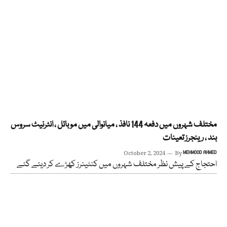
مختلف شہروں میں دفعہ 144 نافذ ، میانوالی میں موبائل ، انٹرنیٹ سروس
بند ، رینجرز تعینات
October 2, 2024
By
MEHMOOD AHMED
احتجاج کے پیش نظر مختلف شہروں میں کنٹینرز کھڑے کر دیئے گئے