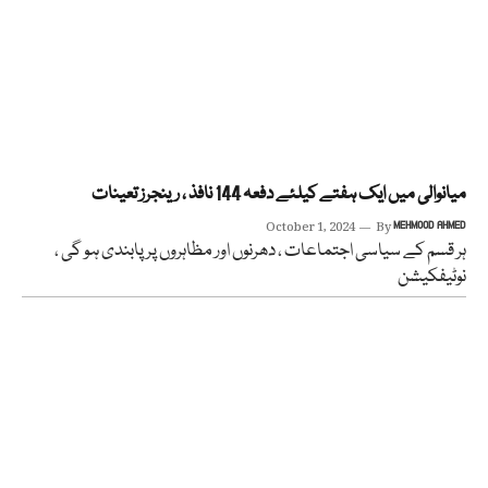
میانوالی میں ایک ہفتے کیلئے دفعہ 144 نافذ ، رینجرز تعینات
October 1, 2024
By
MEHMOOD AHMED
ہر قسم کے سیاسی اجتماعات ، دھرنوں اور مظاہروں پر پابندی ہو گی ،
نوٹیفکیشن