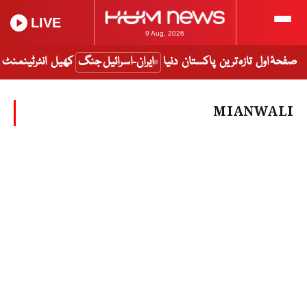
LIVE
9 Aug, 2026
صفحۂ اول
تازہ ترین
پاکستان
دنیا
ایران-اسرائیل جنگ
کھیل
انٹرٹینمنٹ
MIANWALI