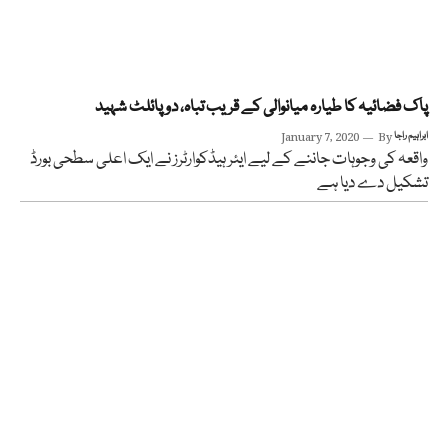
پاک فضائیہ کا طیارہ میانوالی کے قریب تباہ، دو پائلٹ شہید
ابراہیم راجا
By
January 7, 2020
واقعہ کی وجوہات جاننے کے لیے ایئر ہیڈکوارٹرز نے ایک اعلی سطحی بورڈ
تشکیل دے دیا ہے