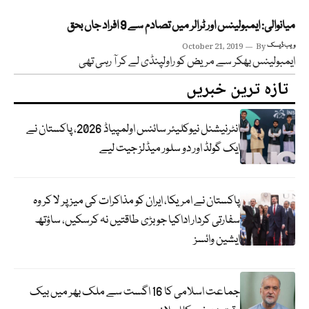
میانوالی: ایمبولینس اور ٹرالر میں تصادم سے 9 افراد جاں بحق
ویب ڈیسک
By
October 21, 2019
ایمبولینس بھکر سے مریض کو راولپنڈی لے کر آ رہی تھی
تازہ ترین خبریں
انٹرنیشنل نیوکلیئر سائنس اولمپیاڈ 2026، پاکستان نے
ایک گولڈ اور دو سلور میڈلز جیت لیے
پاکستان نے امریکا، ایران کو مذاکرات کی میز پر لا کر وہ
سفارتی کردار اداکیا جو بڑی طاقتیں نہ کرسکیں، ساؤتھ
ایشین وائسز
جماعت اسلامی کا 16 اگست سے ملک بھر میں بیک