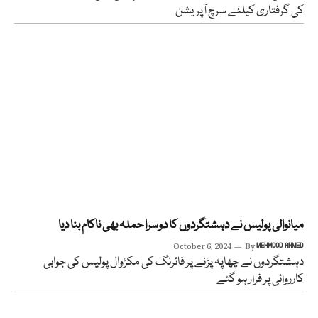
کی گرفتاری کیلئے سرچ آپریشن
میانوالی پولیس نے دہشتگردوں کا دوسرا حملہ بھی ناکام بنا دیا
October 6, 2024
By
MEHMOOD AHMED
دہشتگردوں نے چھاپہ پڑنے پر فائرنگ کی مکڑوال پولیس کی جوابی
کارروائی پر فرار ہو گئے