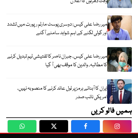
وقت دھرنوں کا اعلان
میر رضا علی کیس: دوسری پوسٹ مارٹم رپورٹ میں تشدد
اور گولی لگنے کے اہم شواہد سامنے آگئے
میر رضا علی کیس، جبران ناصر کا تفتیشی ٹیم تبدیل کرنے
کا مطالبہ، والدین کا موقف بھی آ گیا
ایران کا آبنائے ہرمز پر ٹول عائد کرنے کا منصوبہ نہیں،
امریکی نائب صدر
ہمیں فالو کریں
WhatsApp
Twitter
Facebook
Faceboo