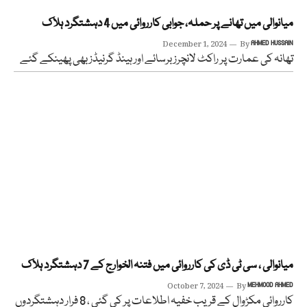
میانوالی میں تھانے پر حملہ، جوابی کارروائی میں 4 دہشتگرد ہلاک
December 1, 2024
By
AHMED HUSSAIN
تھانہ کی عمارت پر راکٹ لانچرز برسائے اور ہینڈ گرنیڈز بھی پھینکے گئے
میانوالی ، سی ٹی ڈی کی کارروائی میں فتنہ الخوارج کے 7 دہشتگرد ہلاک
October 7, 2024
By
MEHMOOD AHMED
کارروائی مکڑوال کے قریب خفیہ اطلاعات پر کی گئی ، 8 فرار دہشتگردوں