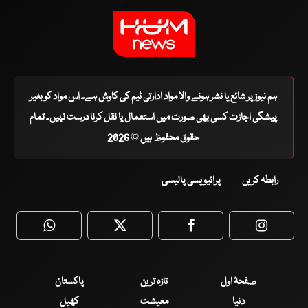
ہم نیوز پر شائع یا نشر ہونے والا مواد ادارتی ٹیم کی کاوش ہے۔ اس مواد کو بغیر
پیشگی اجازت کسی بھی صورت میں استعمال یا نقل کرنا درست نہیں۔ تمام
حقوق محفوظ ہیں © 2026
رابطہ کریں
پرائیویسی پالیسی
WhatsApp
Twitter
Facebook
Faceboo
صفحۂ اول
تازہ ترین
پاکستان
دنیا
معیشت
کھیل