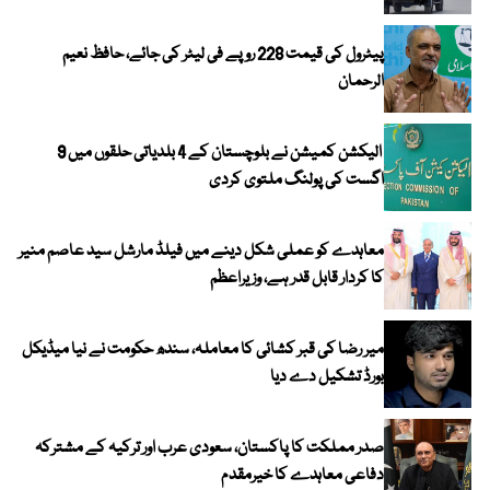
پیٹرول کی قیمت 228 روپے فی لیٹر کی جائے، حافظ نعیم
الرحمان
الیکشن کمیشن نے بلوچستان کے 4 بلدیاتی حلقوں میں 9
اگست کی پولنگ ملتوی کردی
معاہدے کو عملی شکل دینے میں فیلڈ مارشل سید عاصم منیر
کا کردار قابل قدر ہے، وزیراعظم
میر رضا کی قبر کشائی کا معاملہ، سندھ حکومت نے نیا میڈیکل
بورڈ تشکیل دے دیا
صدر مملکت کا پاکستان، سعودی عرب اور ترکیہ کے مشترکہ
دفاعی معاہدے کا خیرمقدم