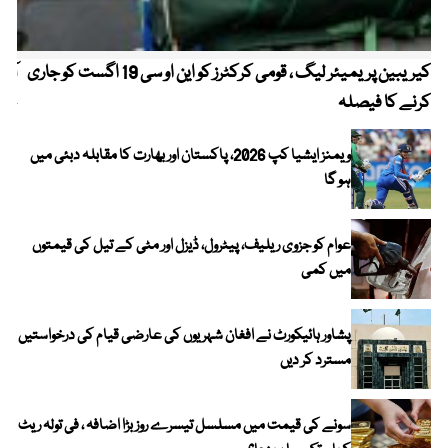
کیریبین پریمیئر لیگ ، قومی کرکٹرز کو این او سی 19 اگست کو جاری
آز
کرنے کا فیصلہ
چھی
ویمنز ایشیا کپ 2026، پاکستان اور بھارت کا مقابلہ دبئی میں
ہو گا
عوام کو جزوی ریلیف، پیٹرول، ڈیزل اور مٹی کے تیل کی قیمتوں
میں کمی
پشاور ہائیکورٹ نے افغان شہریوں کی عارضی قیام کی درخواستیں
مسترد کر دیں
سونے کی قیمت میں مسلسل تیسرے روز بڑا اضافہ ، فی تولہ ریٹ