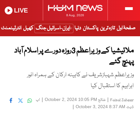
LIVE
8 Aug, 2026
صفحۂ اول
تازہ ترین
پاکستان
دنیا
ایران-اسرائیل جنگ
کھیل
انٹرٹینمنٹ
ملائیشیا کے وزیراعظم 3روزہ دورے پر اسلام آباد
پہنچ گئے
وزیراعظم شہبازشریف نے کابینہ ارکان کے ہمراہ انور
ابراہیم کا استقبال کیا
|
شائع
|
اپ
October 2, 2024 10:05 PM
Faisal Zaheer
ڈیٹ
|
October 3, 2024 8:37 AM