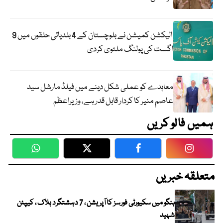
الیکشن کمیشن نے بلوچستان کے 4 بلدیاتی حلقوں میں 9
اگست کی پولنگ ملتوی کردی
معاہدے کو عملی شکل دینے میں فیلڈ مارشل سید
عاصم منیر کا کردار قابل قدر ہے، وزیراعظم
ہمیں فالو کریں
WhatsApp
Twitter
Facebook
Faceboo
متعلقہ خبریں
ہنگو میں سکیورٹی فورسز کا آپریشن ، 7 دہشتگرد ہلاک ، کیپٹن
شہید