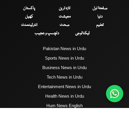
صفحۂ اول
تازہ ترین
پاکستان
دنیا
معیشت
کھیل
تعلیم
صحت
انٹرٹینمنٹ
ٹیکنالوجی
دلچسپ و عجیب
Pakistan News in Urdu
Sports News in Urdu
Business News in Urdu
Tech News in Urdu
Entertainment News in Urdu
Health News in Urdu
Hum News English