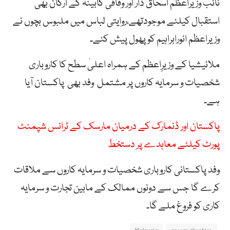
نائب وزیراعظم اسحاق ڈار اور وفاقی کابینہ کے ارکان بھی
استقبال کیلئے موجودتھے،روایتی لباس میں ملبوس بچوں نے
وزیراعظم انورابراہیم کو پھول پیش کئے۔
ملائیشیا کے وزیرِاعظم کے ہمراہ اعلیٰ سطح کا کاروباری
شخصیات و سرمایہ کاروں پر مشتمل وفد بھی پاکستان آیا
ہے۔
پاکستان اور ڈنمارک کے درمیان مارسک کے ٹرانس شپمنٹ
پورٹ کیلئے معاہدے پر دستخط
وفد پاکستانی کاروباری شخصیات و سرمایہ کاروں سے ملاقات
کرے گا جس سے دونوں ممالک کے مابین تجارت و سرمایہ
کاری کو فروغ ملے گا۔