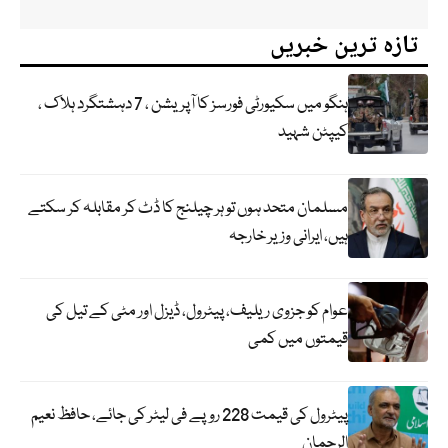
تازہ ترین خبریں
ہنگو میں سکیورٹی فورسز کا آپریشن ، 7 دہشتگرد ہلاک ،
کیپٹن شہید
مسلمان متحد ہوں تو ہر چیلنج کا ڈٹ کر مقابلہ کر سکتے
ہیں، ایرانی وزیر خارجہ
عوام کو جزوی ریلیف، پیٹرول، ڈیزل اور مٹی کے تیل کی
قیمتوں میں کمی
پیٹرول کی قیمت 228 روپے فی لیٹر کی جائے، حافظ نعیم
الرحمان